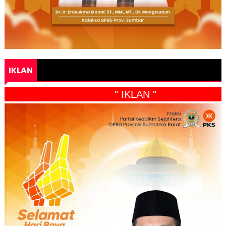
IKLAN
" IKLAN "