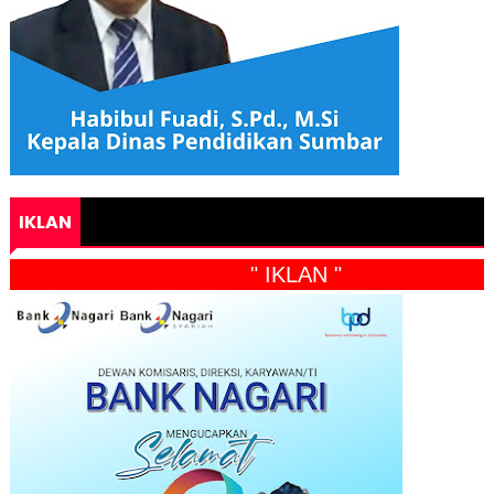
IKLAN
" IKLAN "