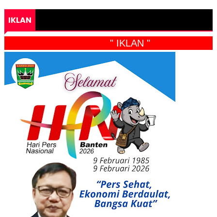
IKLAN
" IKLAN "