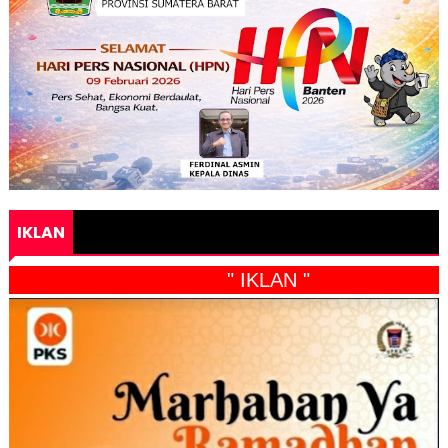
IKLAN
" IKLAN "