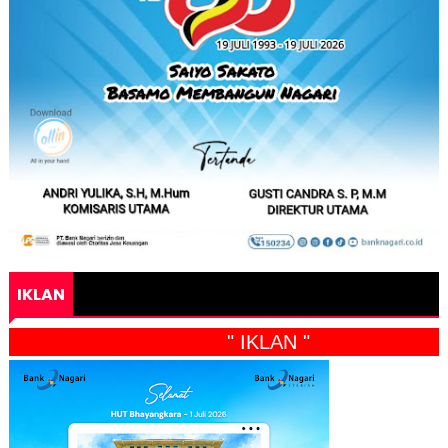
IKLAN
" IKLAN "