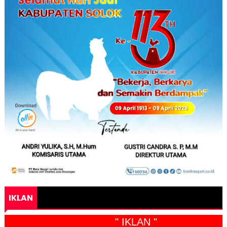
IKLAN
" IKLAN "