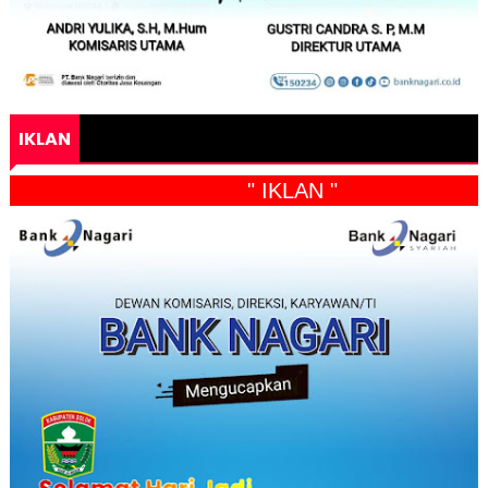
IKLAN
" IKLAN "