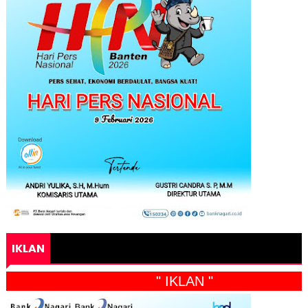
IKLAN
" IKLAN "