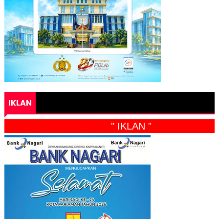
IKLAN
" IKLAN "