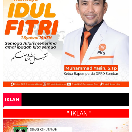
IKLAN
" IKLAN "