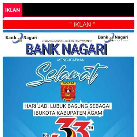
IKLAN
" IKLAN "