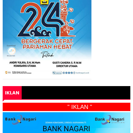
IKLAN
" IKLAN "