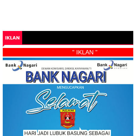
IKLAN
" IKLAN "