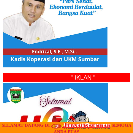
" IKLAN "
SELAMAT DATANG DI
SEMOGA
ANDA PUAS