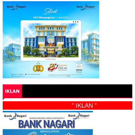
IKLAN
" IKLAN "