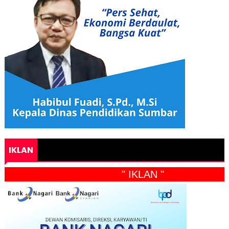
IKLAN
" IKLAN "