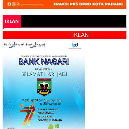
IKLAN
" IKLAN "