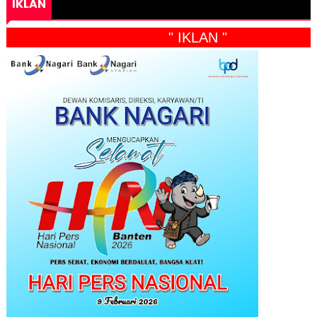
IKLAN
" IKLAN "