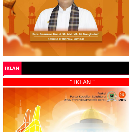
IKLAN
" IKLAN "