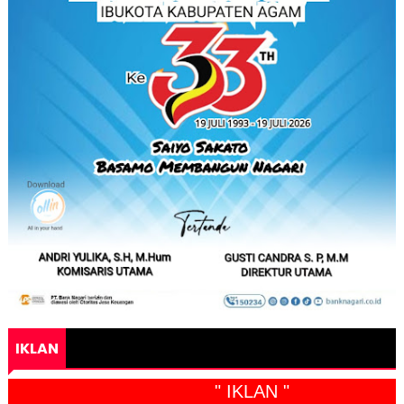
IKLAN
" IKLAN "