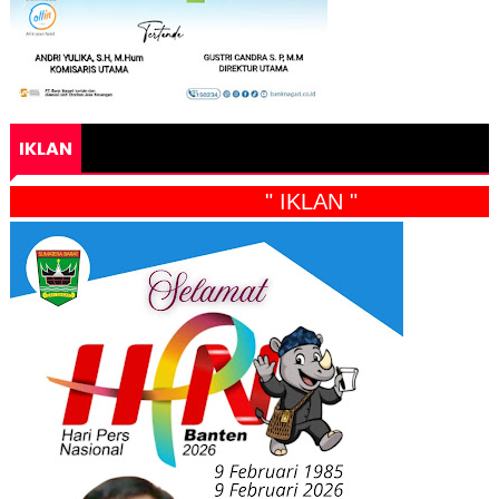
IKLAN
" IKLAN "