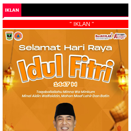
IKLAN
" IKLAN "