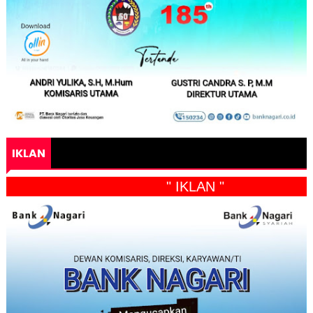
IKLAN
" IKLAN "