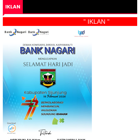
IKLAN
" IKLAN "