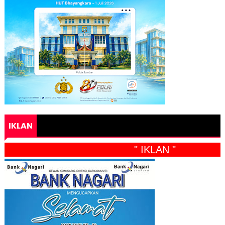
IKLAN
" IKLAN "