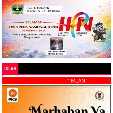
IKLAN
" IKLAN "