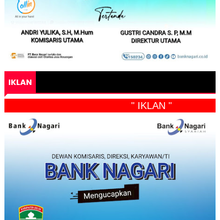
IKLAN
" IKLAN "