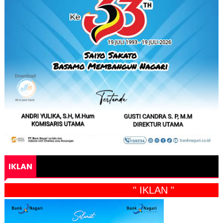
IKLAN
" IKLAN "