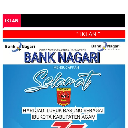
IKLAN
" IKLAN "