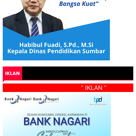
IKLAN
" IKLAN "