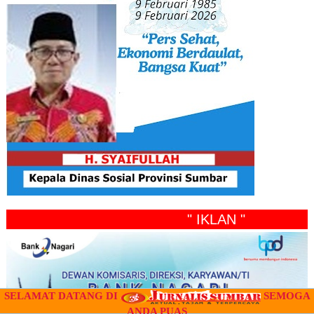
" IKLAN "
SELAMAT DATANG DI
SEMOGA
ANDA PUAS