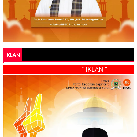
IKLAN
" IKLAN "