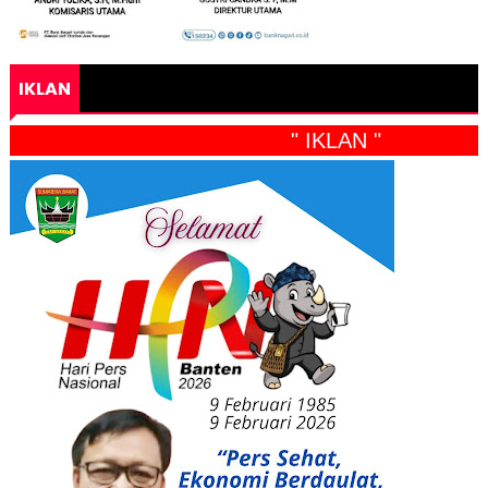
IKLAN
" IKLAN "