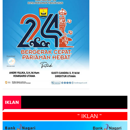
IKLAN
" IKLAN "