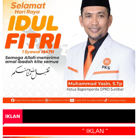
IKLAN
" IKLAN "