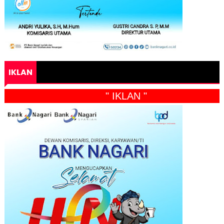
IKLAN
" IKLAN "