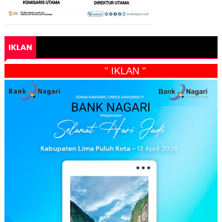
IKLAN
" IKLAN "