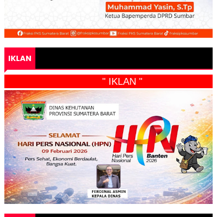
IKLAN
" IKLAN "