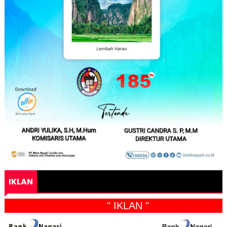
IKLAN
" IKLAN "