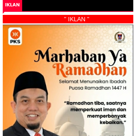
IKLAN
" IKLAN "