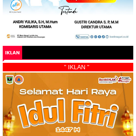
IKLAN
" IKLAN "