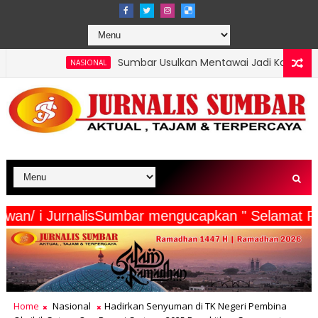
Sumbar Usulkan Mentawai Jadi Kawasan Tambak Udang Teri
IONAL
ta Wartawan/ i JurnalisSumbar mengucapkan " Se
Home
Nasional
Hadirkan Senyuman di TK Negeri Pembina