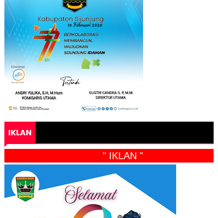
IKLAN
" IKLAN "