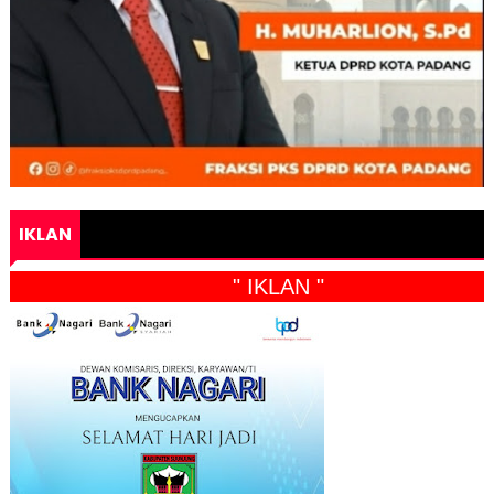
IKLAN
" IKLAN "