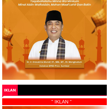
IKLAN
" IKLAN "