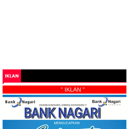
IKLAN
" IKLAN "