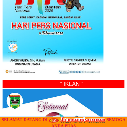
" IKLAN "
SELAMAT DATANG DI
SEMOGA
ANDA PUAS