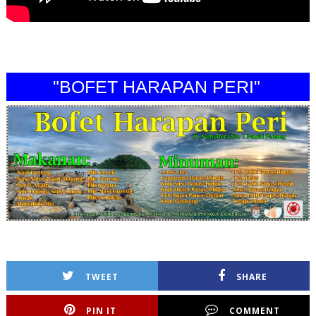
"BOFET HARAPAN PERI"
TWEET
SHARE
PIN IT
COMMENT