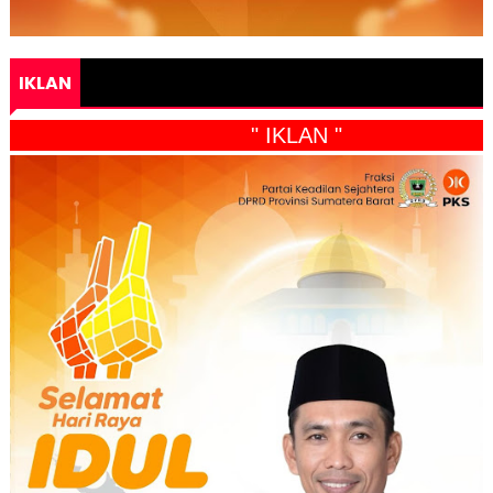
IKLAN
" IKLAN "