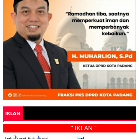
IKLAN
" IKLAN "