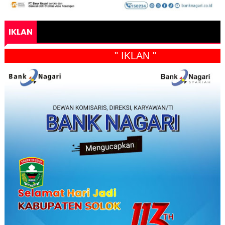
IKLAN
" IKLAN "