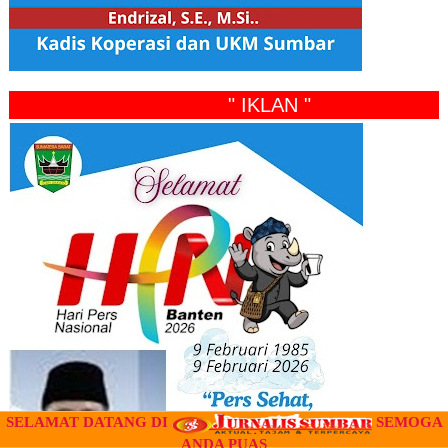
" IKLAN "
SELAMAT DATANG DI
SEMOGA
ANDA PUAS