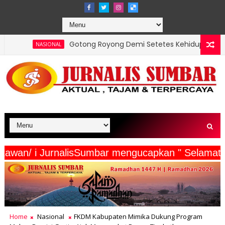
Gotong Royong Demi Setetes Kehidupan, Satgas Yonif 2 Marin
erta Wartawan/ i JurnalisSumbar mengucapkan " 
Home
Nasional
FKDM Kabupaten Mimika Dukung Program