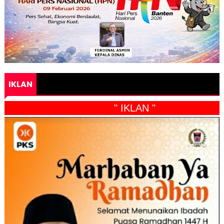
IKLAN
" IKLAN "