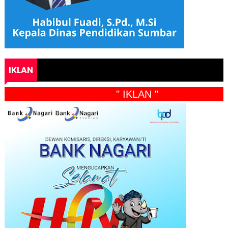
IKLAN
" IKLAN "