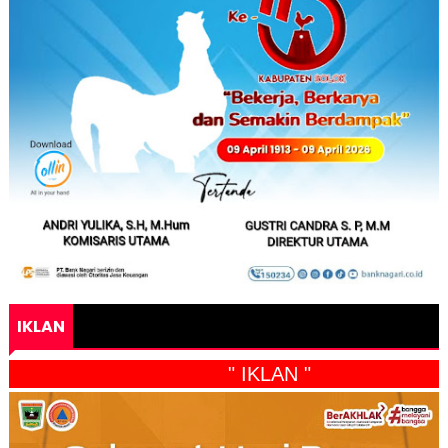
IKLAN
" IKLAN "