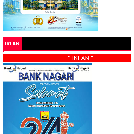
IKLAN
" IKLAN "