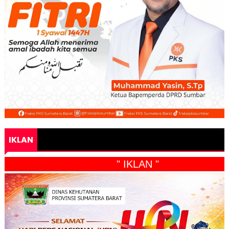
IKLAN
" IKLAN "