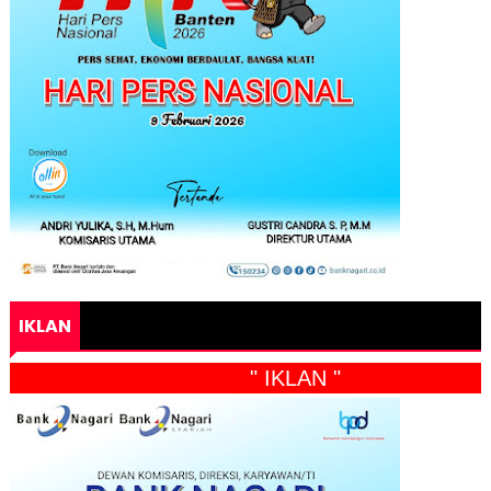
IKLAN
" IKLAN "