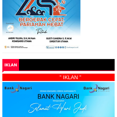
IKLAN
" IKLAN "