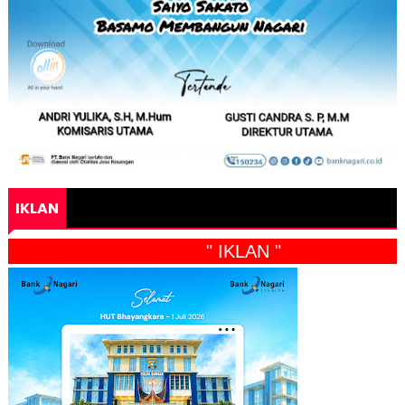
IKLAN
" IKLAN "