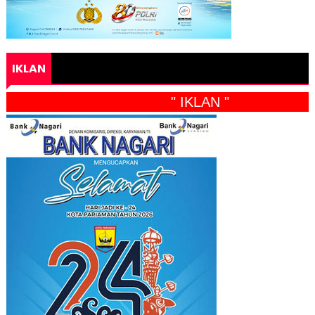
IKLAN
" IKLAN "