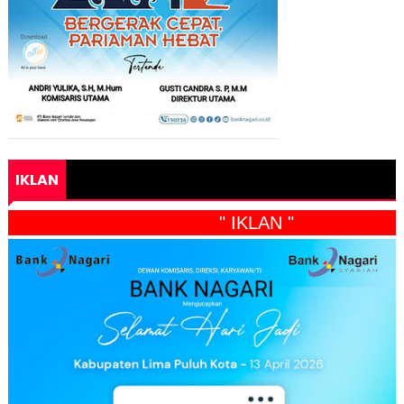
IKLAN
" IKLAN "