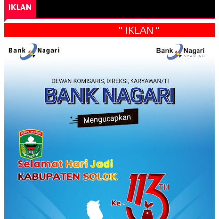
IKLAN
" IKLAN "