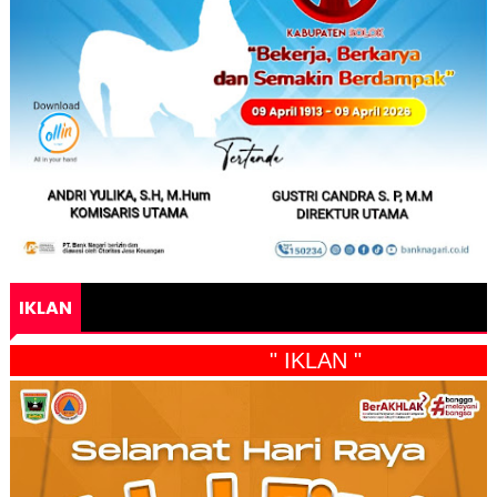
IKLAN
" IKLAN "