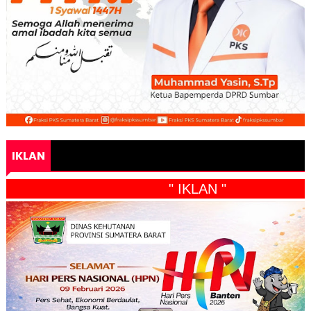
IKLAN
" IKLAN "