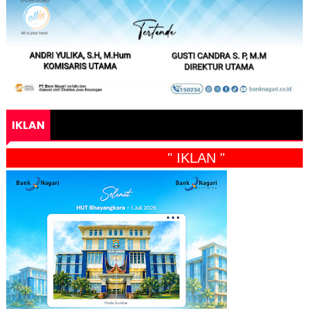
IKLAN
" IKLAN "