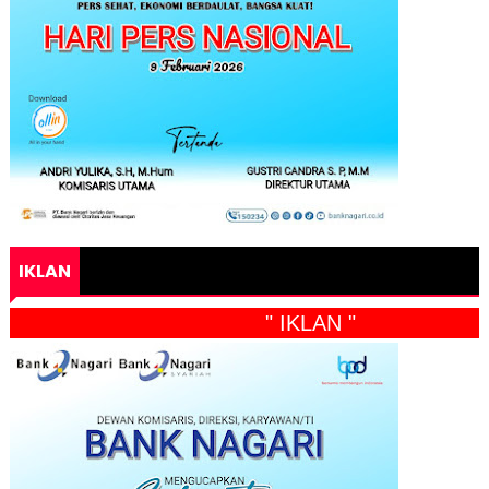
IKLAN
" IKLAN "