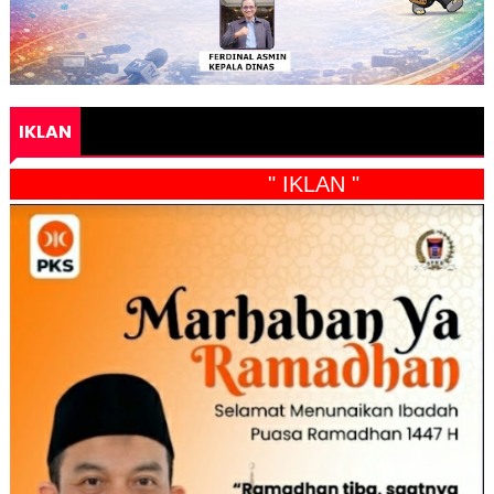
IKLAN
" IKLAN "