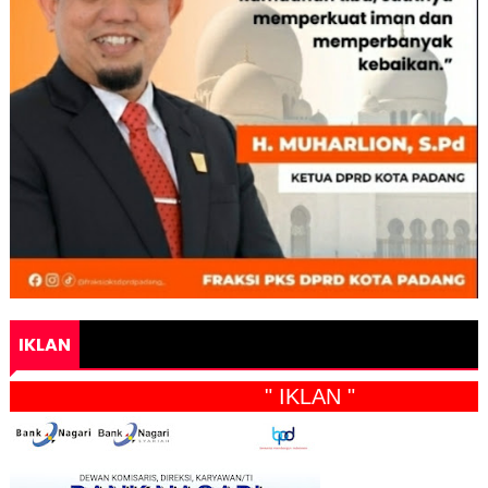
IKLAN
" IKLAN "