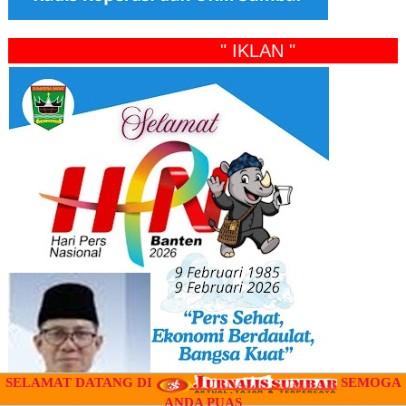
" IKLAN "
SELAMAT DATANG DI
SEMOGA
ANDA PUAS