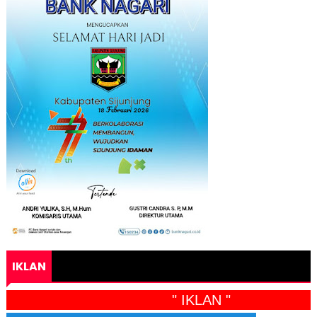
IKLAN
" IKLAN "