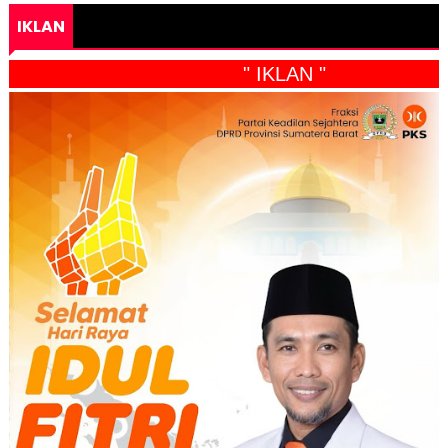
IKLAN
" IKLAN "