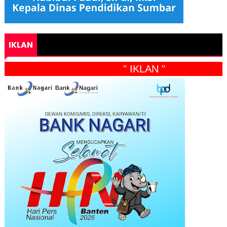
IKLAN
" IKLAN "