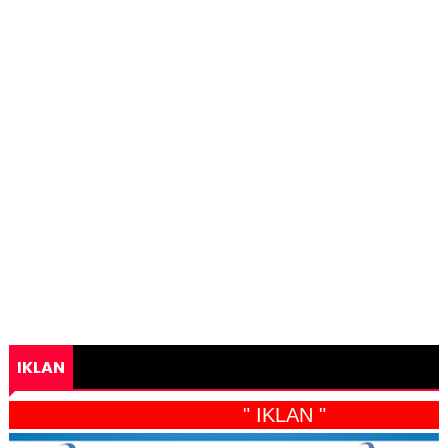
IKLAN
" IKLAN "