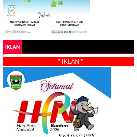
IKLAN
" IKLAN "