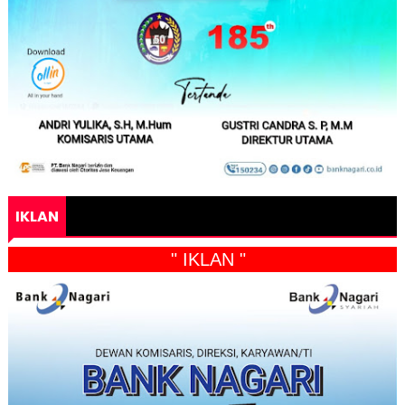
IKLAN
" IKLAN "