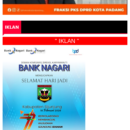
IKLAN
" IKLAN "