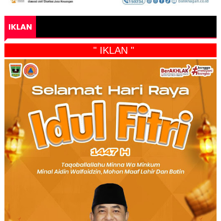
IKLAN
" IKLAN "