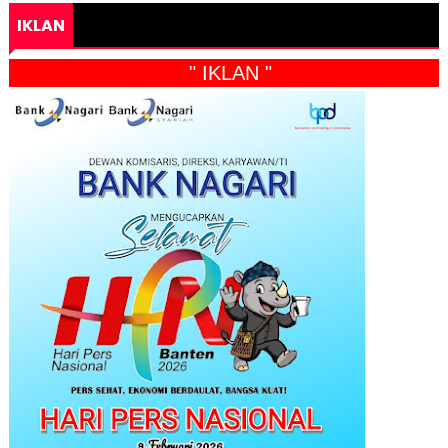
IKLAN
" IKLAN "