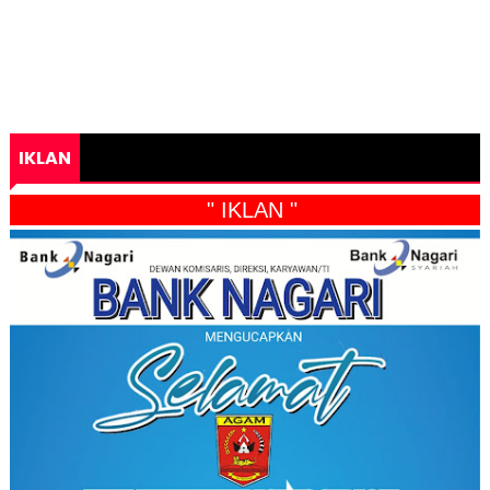
IKLAN
" IKLAN "