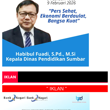
IKLAN
" IKLAN "