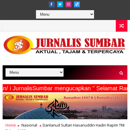
a Wartawan/ i JurnalisSumbar mengucapkan " Sel
Home
Nasional
Danlanud Sultan Hasanuddin Hadiri Rapim TNI