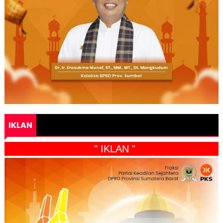
IKLAN
" IKLAN "