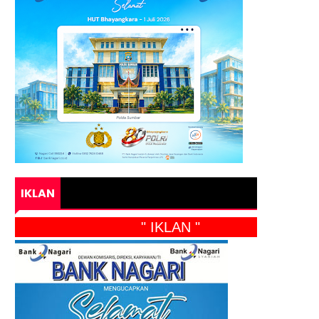
IKLAN
" IKLAN "