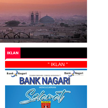
IKLAN
" IKLAN "