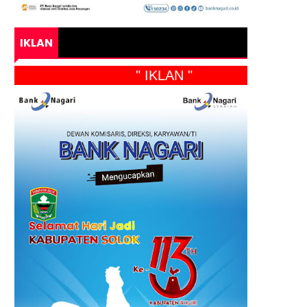
IKLAN
" IKLAN "