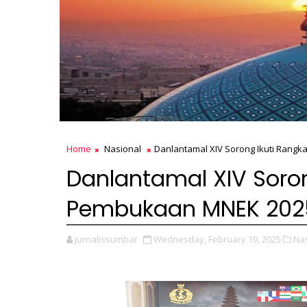
Home
Nasional
Danlantamal XIV Sorong Ikuti Rang
Danlantamal XIV Soron
Pembukaan MNEK 202
jurnalissumbar
Wednesday, February 19, 2025
Nas