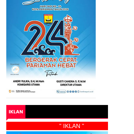
IKLAN
" IKLAN "