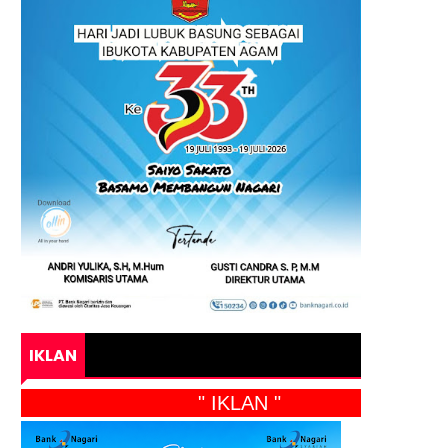
IKLAN
" IKLAN "