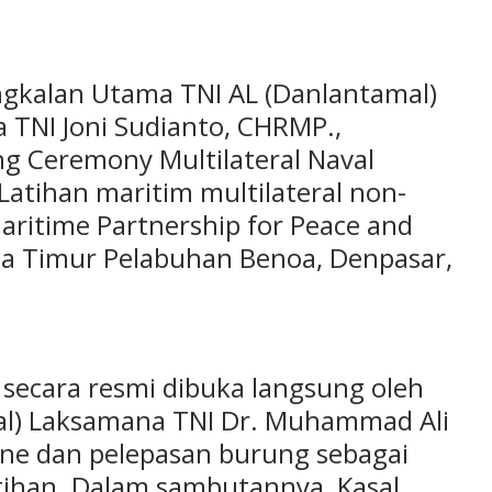
ngkalan Utama TNI AL (Danlantamal)
 TNI Joni Sudianto, CHRMP.,
ng Ceremony Multilateral Naval
atihan maritim multilateral non-
ritime Partnership for Peace and
aga Timur Pelabuhan Benoa, Denpasar,
ecara resmi dibuka langsung oleh
sal) Laksamana TNI Dr. Muhammad Ali
ine dan pelepasan burung sebagai
atihan. Dalam sambutannya, Kasal