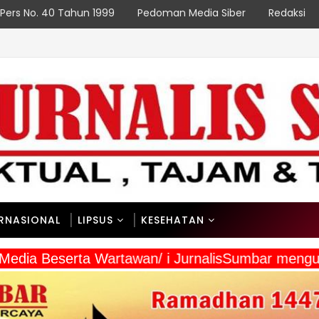
Pers No. 40 Tahun 1999
Pedoman Media Siber
Redaksi
ERNASIONAL
LIPSUS
KESEHATAN
a Media Beserta Wartawan/ i JurnalisSumbar meng