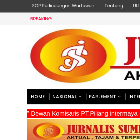
SOP Perlindungan Wartawan
Tentang
UU 
BREAKING
HOME
NASIONAL
PARLEMENT
INT
" Dewan Komisaris PT.Piliang intermay