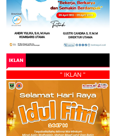
IKLAN
" IKLAN "