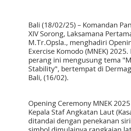
Bali (18/02/25) – Komandan Pa
XIV Sorong, Laksamana Pertama
M.Tr.Opsla., menghadiri Openi
Exercise Komodo (MNEK) 2025. L
perang ini mengusung tema "Ma
Stability", bertempat di Derm
Bali, (16/02).
Opening Ceremony MNEK 2025 s
Kepala Staf Angkatan Laut (Ka
ditandai dengan penekanan sir
simbol dimulainya rangkaian l