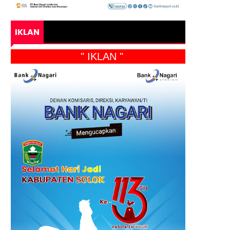
IKLAN
" IKLAN "