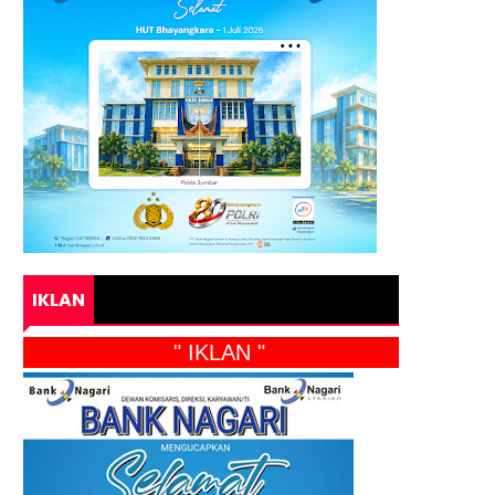
IKLAN
" IKLAN "