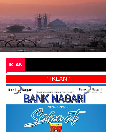
IKLAN
" IKLAN "