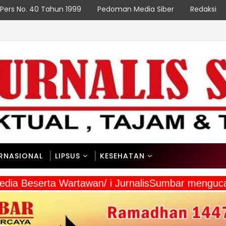
Pers No. 40 Tahun 1999
Pedoman Media Siber
Redaksi
ERNASIONAL
LIPSUS
KESEHATAN
 Media Beserta Wartawan/ i JurnalisSumbar meng