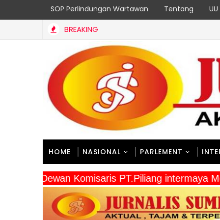
SOP Perlindungan Wartawan
Tentang
UU 
BREAKING
HOME
NASIONAL
PARLEMENT
INT
" Dewan Komisaris PT.Piliang intermaya