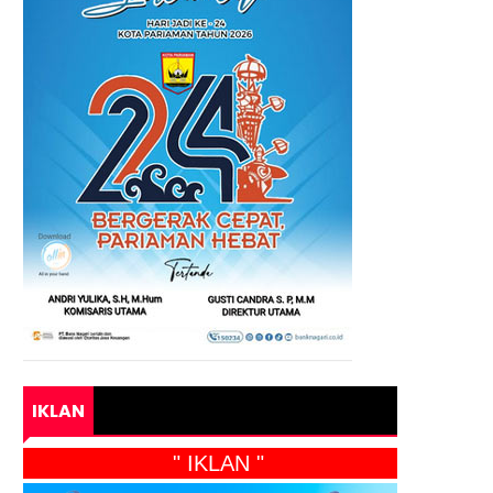
IKLAN
" IKLAN "