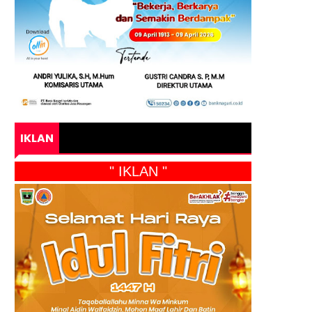
IKLAN
" IKLAN "