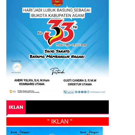
IKLAN
" IKLAN "