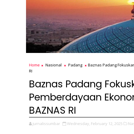
Home
Nasional
Padang
Baznas Padang Fokuskan
RI
Baznas Padang Fokus
Pemberdayaan Ekonomi
BAZNAS RI
jurnalissumbar
Wednesday, February 12, 2025
Nas