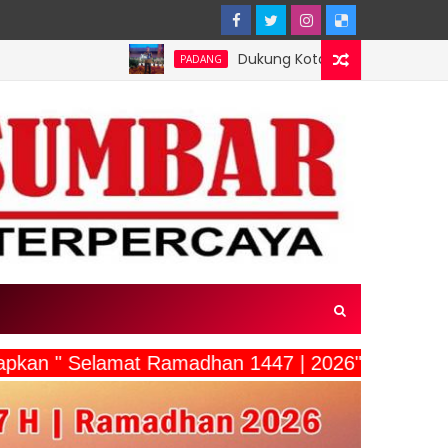
Dukung Kota Padang Jadi Kota Inovator, Kart
PADANG
ucapkan " Selamat Ramadhan 1447 | 2026"