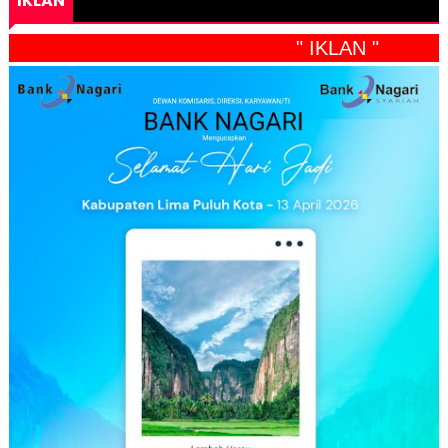
IKLAN
" IKLAN "