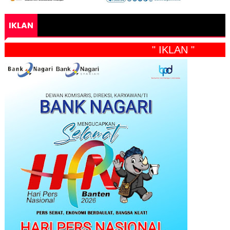
IKLAN
" IKLAN "