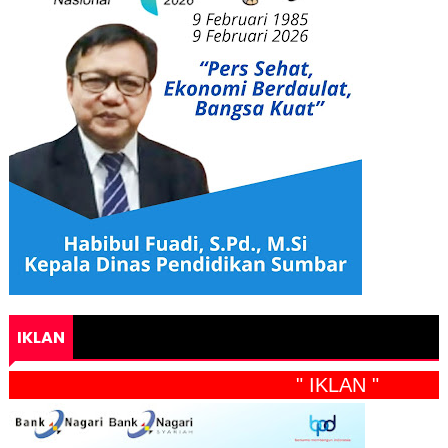
IKLAN
" IKLAN "