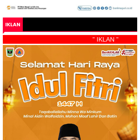
IKLAN
" IKLAN "