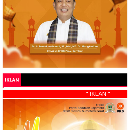
IKLAN
" IKLAN "