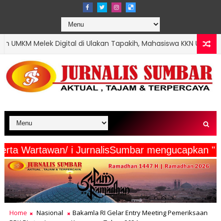
al di Ulakan Tapakih, Mahasiswa KKN UNP Buatkan QRIS hingga B
edia Beserta Wartawan/ i JurnalisSumbar menguc
Home
Nasional
Bakamla RI Gelar Entry Meeting Pemeriksaan