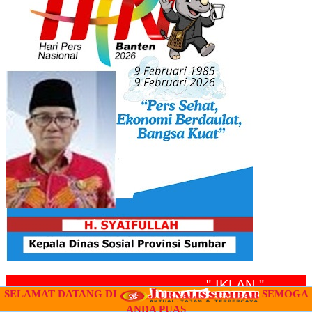
" IKLAN "
SELAMAT DATANG DI
SEMOGA
ANDA PUAS