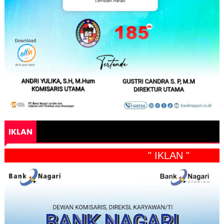
IKLAN
" IKLAN "