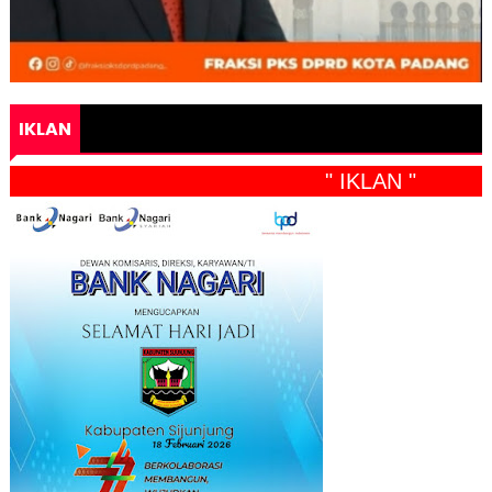
IKLAN
" IKLAN "