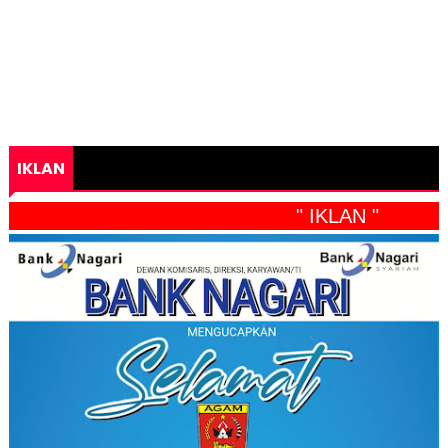
IKLAN
" IKLAN "