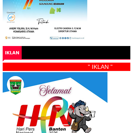
IKLAN
" IKLAN "