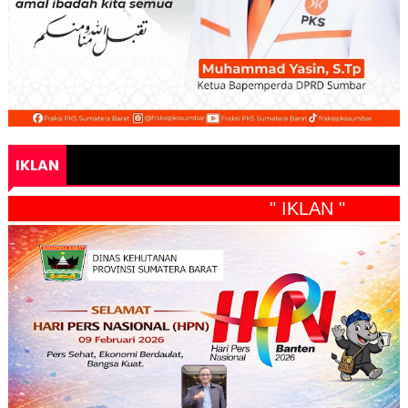
IKLAN
" IKLAN "