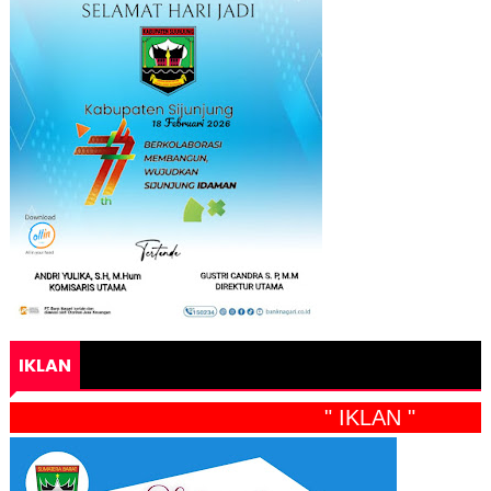
IKLAN
" IKLAN "