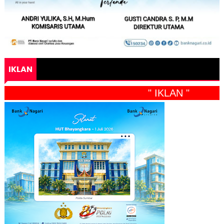
IKLAN
" IKLAN "