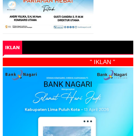
IKLAN
" IKLAN "