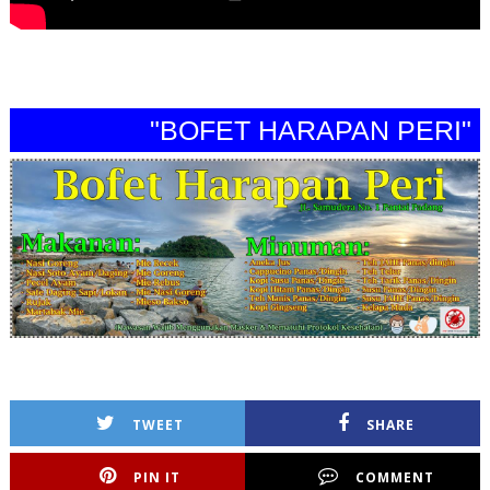
"BOFET HARAPAN PERI"
TWEET
SHARE
PIN IT
COMMENT