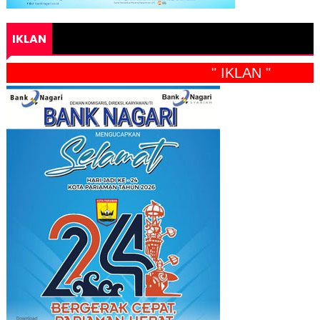
IKLAN
" IKLAN "