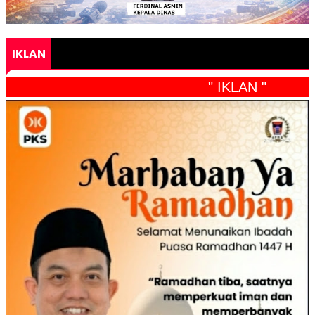
IKLAN
" IKLAN "