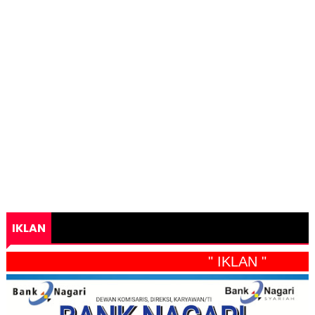
IKLAN
" IKLAN "