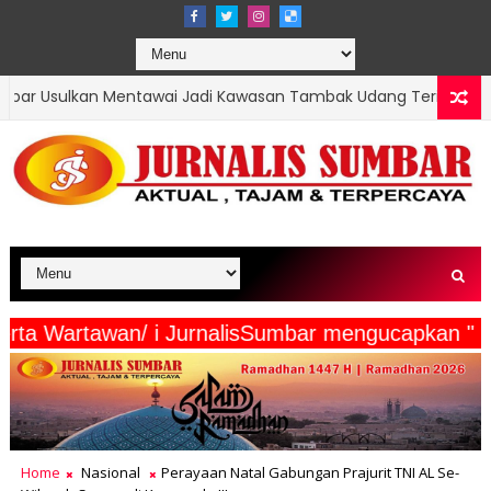
ai Jadi Kawasan Tambak Udang Terintegrasi, Menteri KKP Respo
edia Beserta Wartawan/ i JurnalisSumbar menguc
Home
Nasional
Perayaan Natal Gabungan Prajurit TNI AL Se-