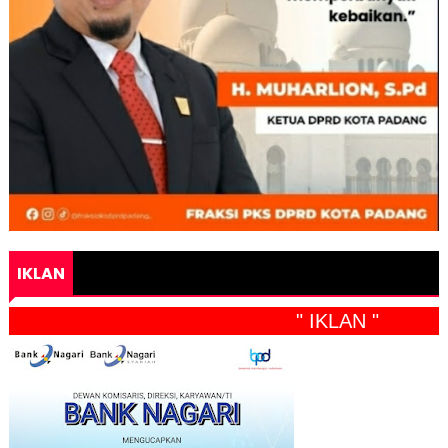
IKLAN
" IKLAN "