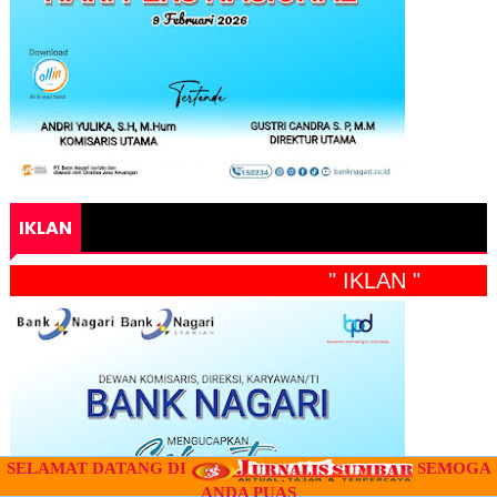
IKLAN
" IKLAN "
SELAMAT DATANG DI
SEMOGA
ANDA PUAS