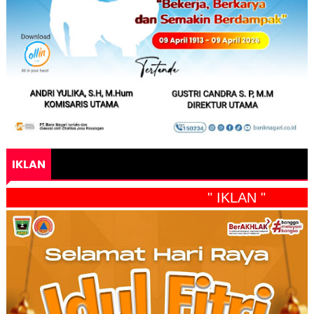
IKLAN
" IKLAN "