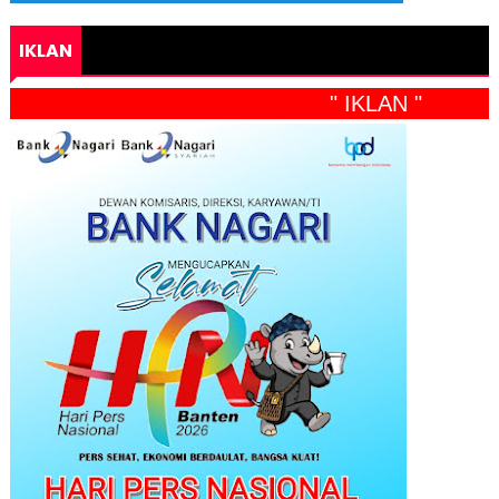
IKLAN
" IKLAN "