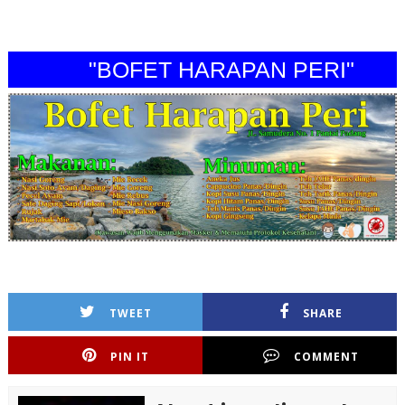
"BOFET HARAPAN PERI"
TWEET
SHARE
PIN IT
COMMENT