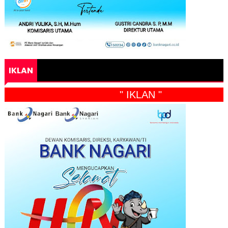
IKLAN
" IKLAN "