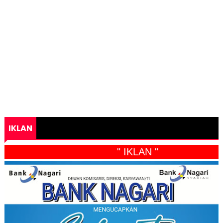
IKLAN
" IKLAN "