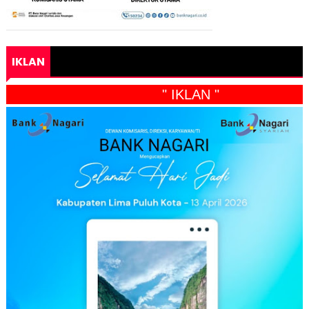
IKLAN
" IKLAN "