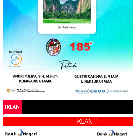
IKLAN
" IKLAN "