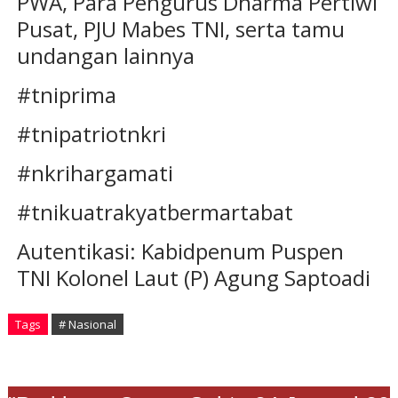
PWA, Para Pengurus Dharma Pertiwi
Pusat, PJU Mabes TNI, serta tamu
undangan lainnya
#tniprima
#tnipatriotnkri
#nkrihargamati
#tnikuatrakyatbermartabat
Autentikasi: Kabidpenum Puspen
TNI Kolonel Laut (P) Agung Saptoadi
Tags
# Nasional