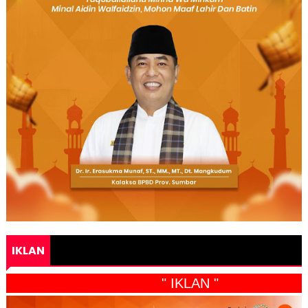
IKLAN
" IKLAN "