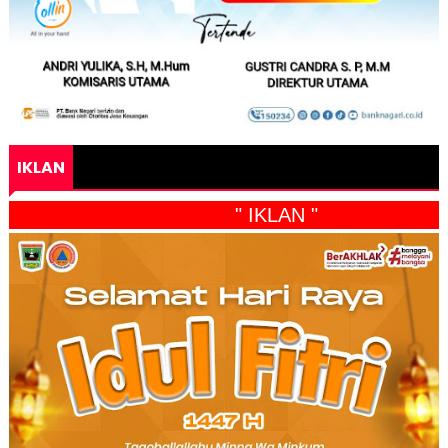
IKLAN
" IKLAN "