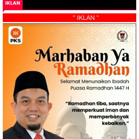
IKLAN
" IKLAN "