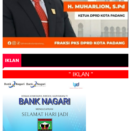
IKLAN
" IKLAN "