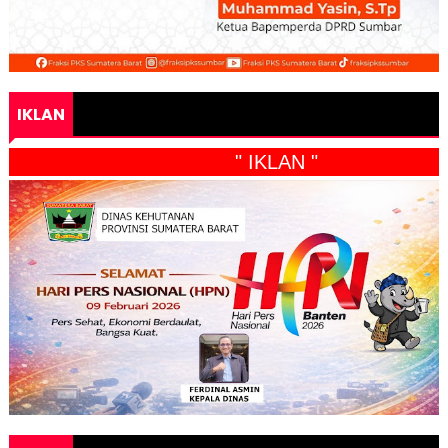
IKLAN
" IKLAN "