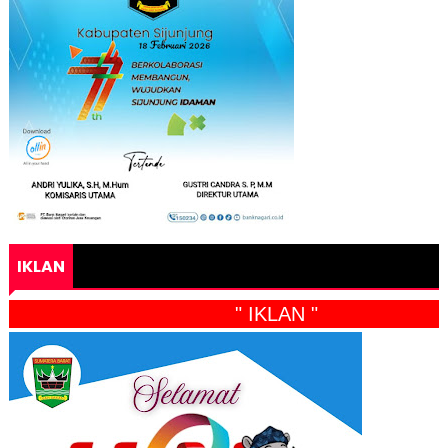
IKLAN
" IKLAN "