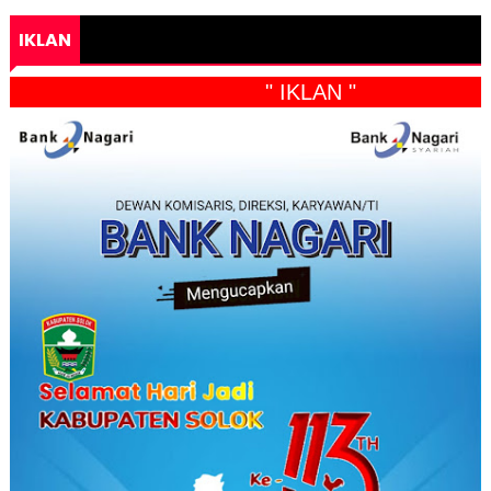
IKLAN
" IKLAN "