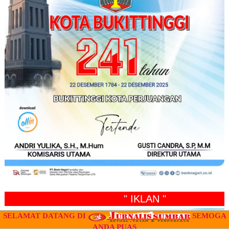
" IKLAN "
SELAMAT DATANG DI
SEMOGA
ANDA PUAS