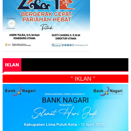
IKLAN
" IKLAN "