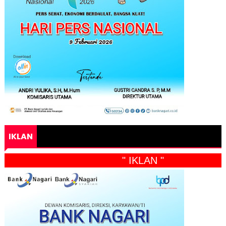
IKLAN
" IKLAN "