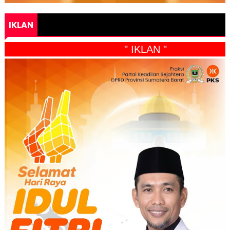
IKLAN
" IKLAN "