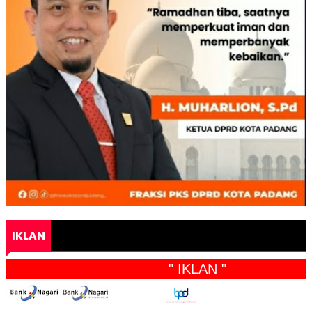
IKLAN
" IKLAN "