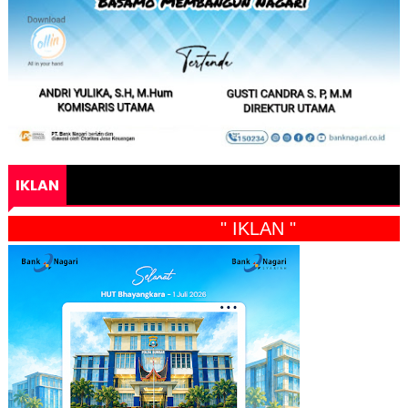
IKLAN
" IKLAN "