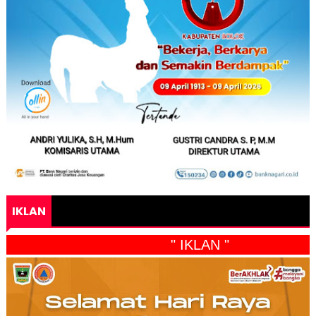
IKLAN
" IKLAN "