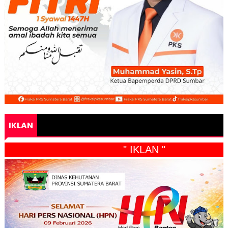
IKLAN
" IKLAN "