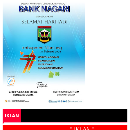
IKLAN
" IKLAN "