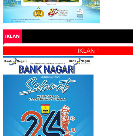
IKLAN
" IKLAN "