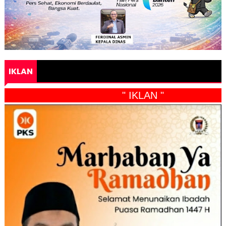
IKLAN
" IKLAN "