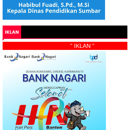
IKLAN
" IKLAN "