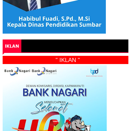
IKLAN
" IKLAN "