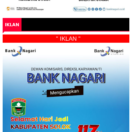
IKLAN
" IKLAN "