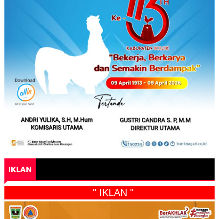
IKLAN
" IKLAN "