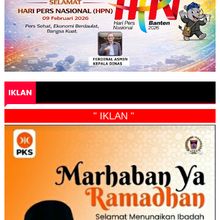
IKLAN
" IKLAN "