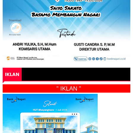
IKLAN
" IKLAN "