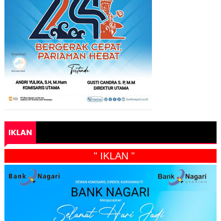
IKLAN
" IKLAN "