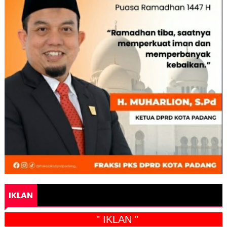
IKLAN
" IKLAN "