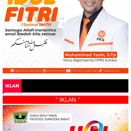
IKLAN
" IKLAN "