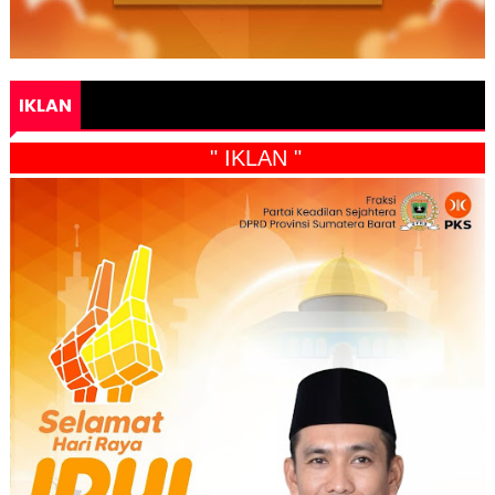
IKLAN
" IKLAN "