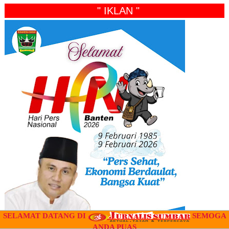
" IKLAN "
SELAMAT DATANG DI
SEMOGA
ANDA PUAS