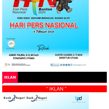
IKLAN
" IKLAN "