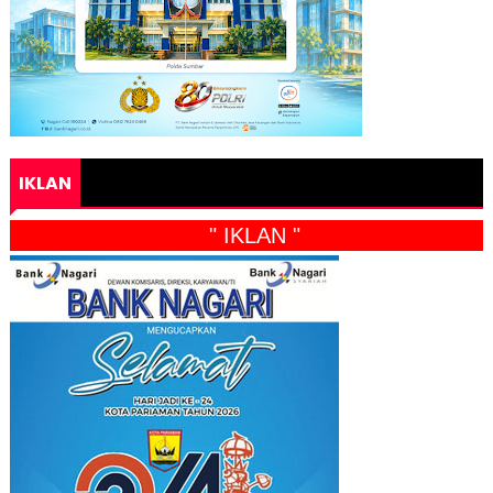
IKLAN
" IKLAN "