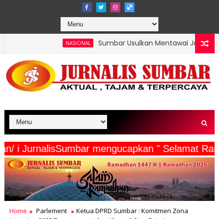
Sumbar Usulkan Mentawai Jadi Kawasan Tambak Udang 
NASIONAL
 Wartawan/ i JurnalisSumbar mengucapkan " Sela
Home
Parlement
Ketua DPRD Sumbar : Komitmen Zona