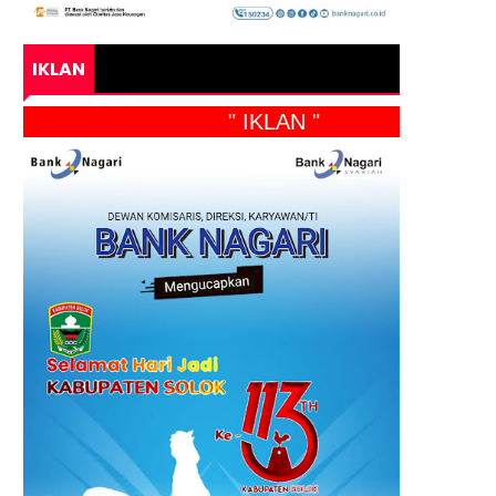
IKLAN
" IKLAN "