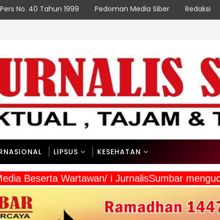
Pers No. 40 Tahun 1999
Pedoman Media Siber
Redaksi
ERNASIONAL
LIPSUS
KESEHATAN
 Media Beserta Wartawan/ i JurnalisSumbar mengu