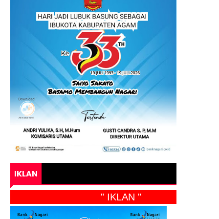
IKLAN
" IKLAN "