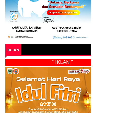
IKLAN
" IKLAN "