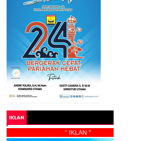
IKLAN
" IKLAN "