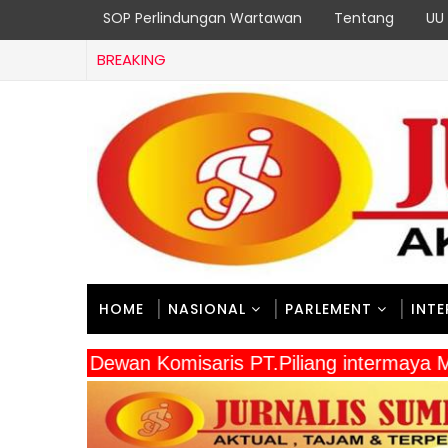
SOP Perlindungan Wartawan
Tentang
UU 
BREAKING
HOME
NASIONAL
PARLEMENT
INT
" Dewan Komisaris PT.Piliang intermaya