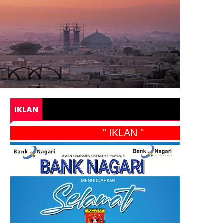
IKLAN
" IKLAN "