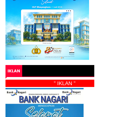
IKLAN
" IKLAN "