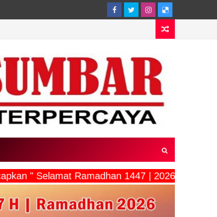
capkan " Selamat Ramadhan 1447 | 2026"