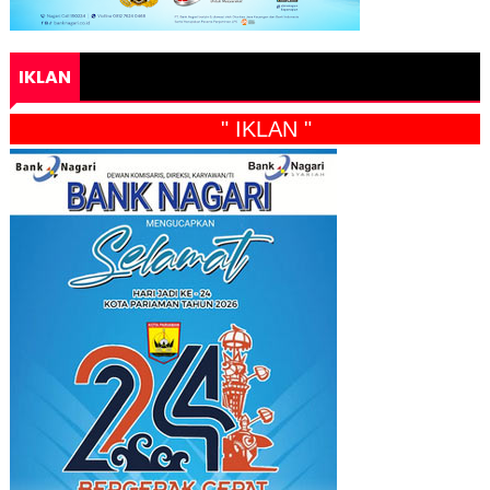
IKLAN
" IKLAN "