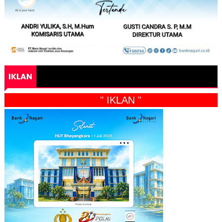
IKLAN
" IKLAN "