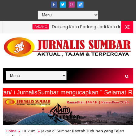
Dukung Kota Padang Jadi Kota Inovator, Kartu Registrasi Kesen
NG
rta Wartawan/ i JurnalisSumbar mengucapkan " Se
Home
Hukum
Jaksa di Sumbar Bantah Tuduhan yang Telah