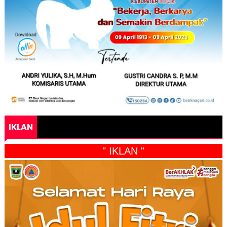
IKLAN
" IKLAN "