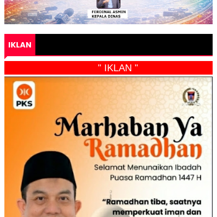
IKLAN
" IKLAN "