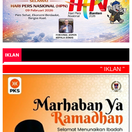
IKLAN
" IKLAN "