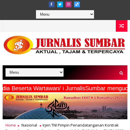
rmaya Media Beserta Wartawan/ i JurnalisSumbar
Home
Nasional
Irjen TNI Pimpin Penandatanganan Kontrak