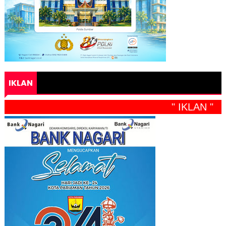
IKLAN
" IKLAN "