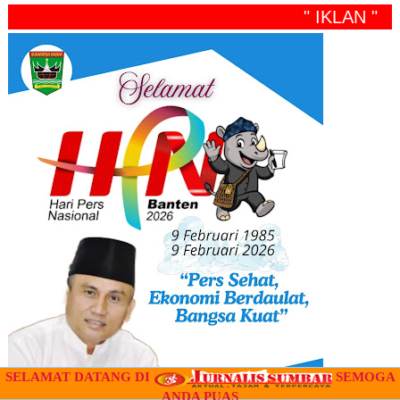
" IKLAN "
SELAMAT DATANG DI
SEMOGA
ANDA PUAS