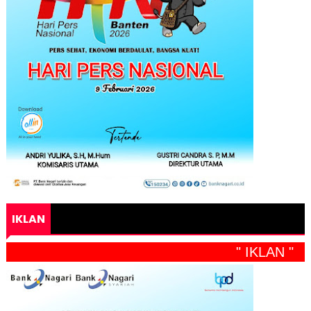
IKLAN
" IKLAN "