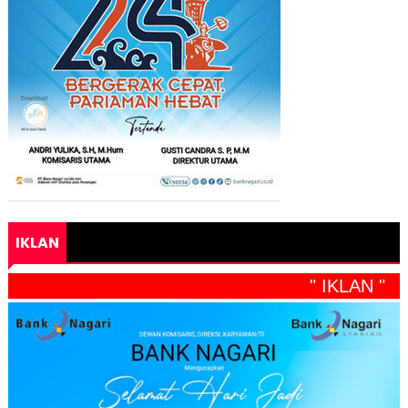
IKLAN
" IKLAN "