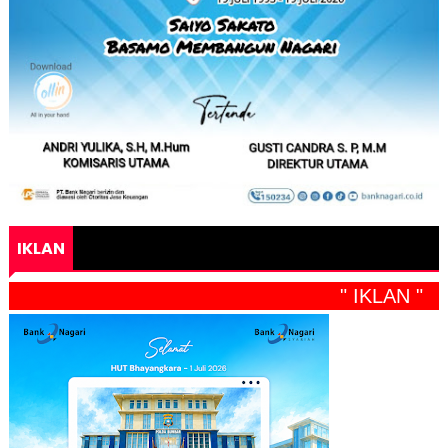
IKLAN
" IKLAN "