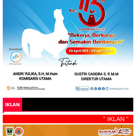
IKLAN
" IKLAN "