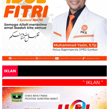
IKLAN
" IKLAN "