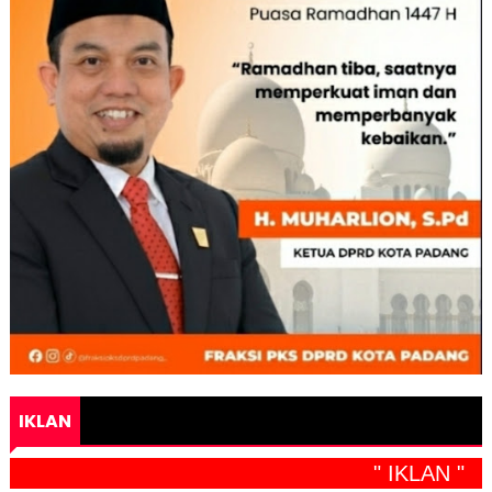
IKLAN
" IKLAN "