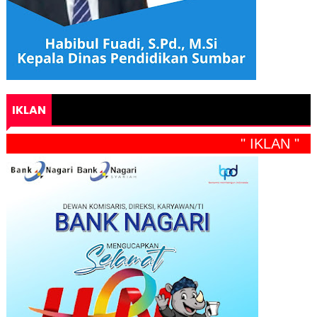
IKLAN
" IKLAN "