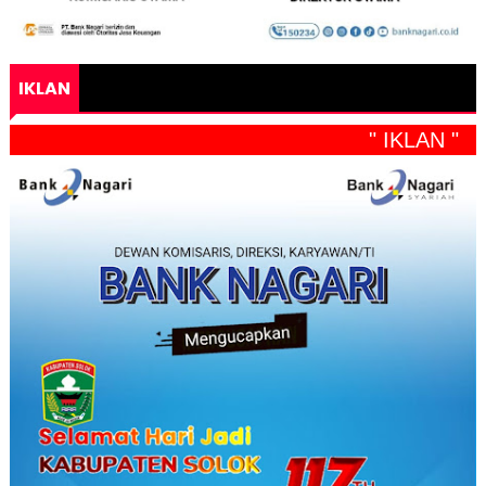
IKLAN
" IKLAN "