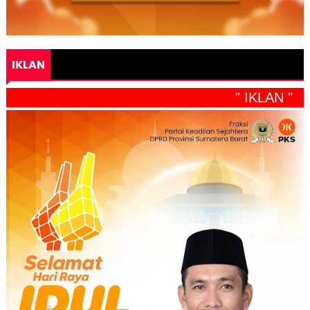
IKLAN
" IKLAN "