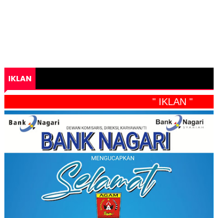
IKLAN
" IKLAN "