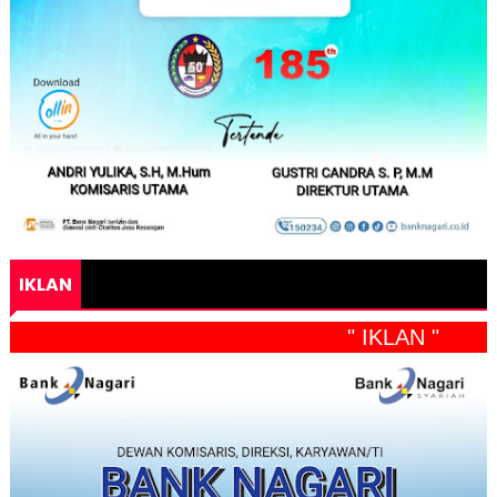
IKLAN
" IKLAN "