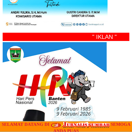
" IKLAN "
SELAMAT DATANG DI
SEMOGA
ANDA PUAS