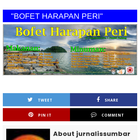
"BOFET HARAPAN PERI"
TWEET
SHARE
PIN IT
COMMENT
About jurnalissumbar