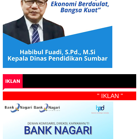
IKLAN
" IKLAN "