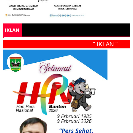
IKLAN
" IKLAN "