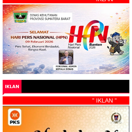
IKLAN
" IKLAN "