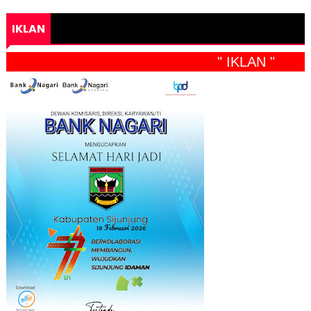
IKLAN
" IKLAN "