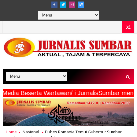
ntermaya Media Beserta Wartawan/ i JurnalisSum
Home
Nasional
Dubes Romania Temui Gubernur Sumbar