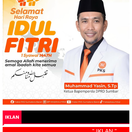
IKLAN
" IKLAN "