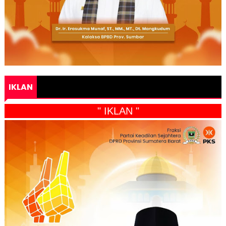
IKLAN
" IKLAN "