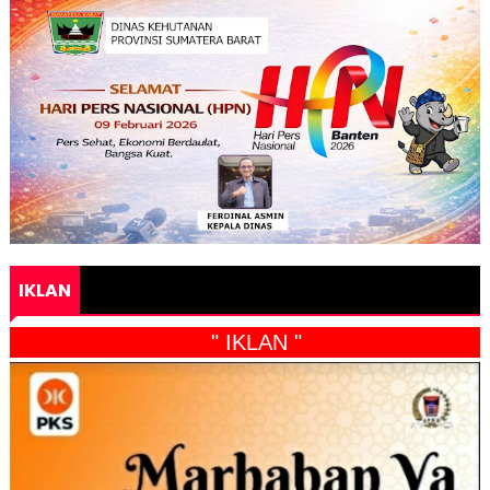
IKLAN
" IKLAN "