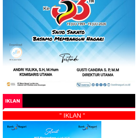
IKLAN
" IKLAN "