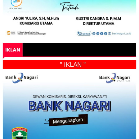
IKLAN
" IKLAN "