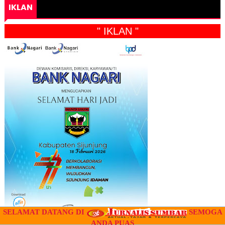
IKLAN
" IKLAN "
SELAMAT DATANG DI
SEMOGA
ANDA PUAS