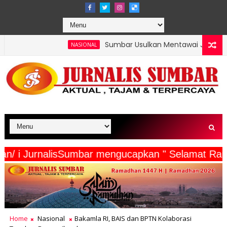
Sumbar Usulkan Mentawai Jadi Kawasan Tambak Udang 
NASIONAL
a Wartawan/ i JurnalisSumbar mengucapkan " Sela
Home
Nasional
Bakamla RI, BAIS dan BPTN Kolaborasi