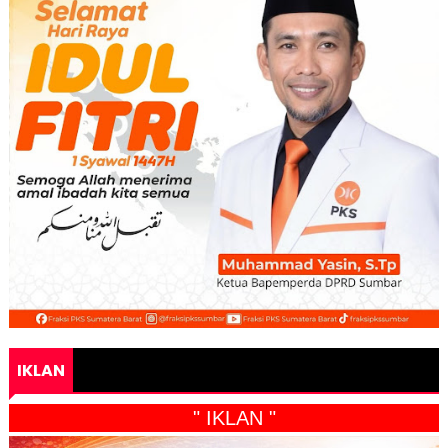
IKLAN
" IKLAN "