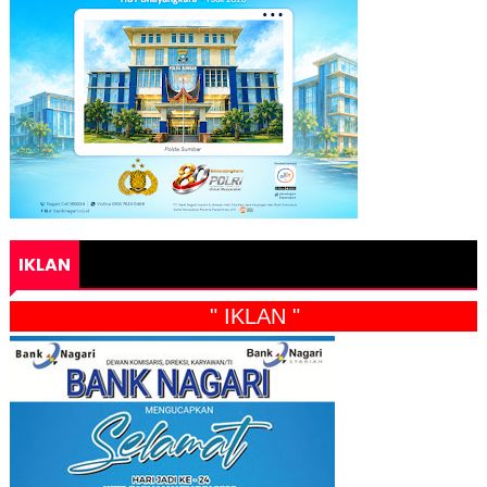
IKLAN
" IKLAN "