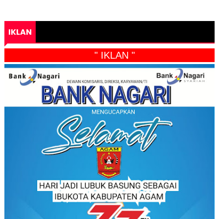
IKLAN
" IKLAN "