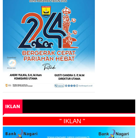
IKLAN
" IKLAN "