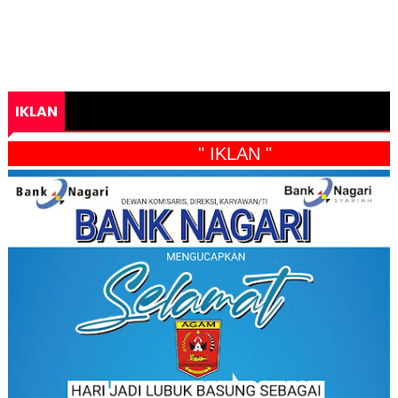
IKLAN
" IKLAN "