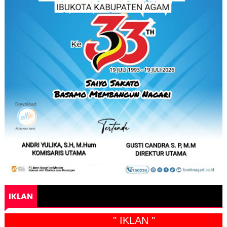
IKLAN
" IKLAN "