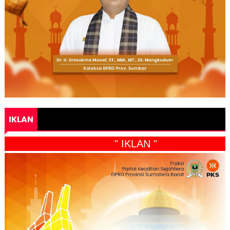
IKLAN
" IKLAN "