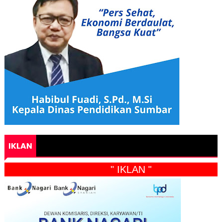
IKLAN
" IKLAN "