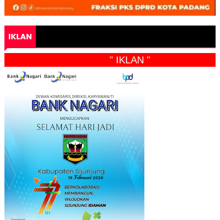
IKLAN
" IKLAN "