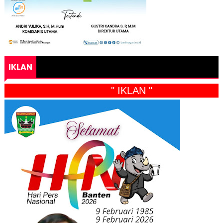
IKLAN
" IKLAN "