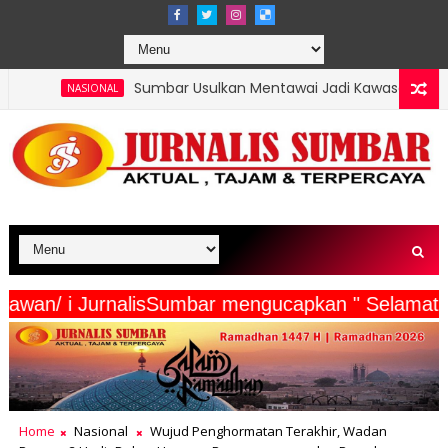
Sumbar Usulkan Mentawai Jadi Kawasan Tambak Udang Terintegra
erta Wartawan/ i JurnalisSumbar mengucapkan " 
Home
Nasional
Wujud Penghormatan Terakhir, Wadan