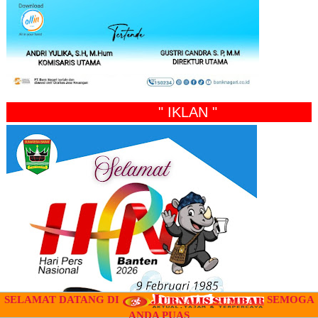
" IKLAN "
SELAMAT DATANG DI
SEMOGA
ANDA PUAS