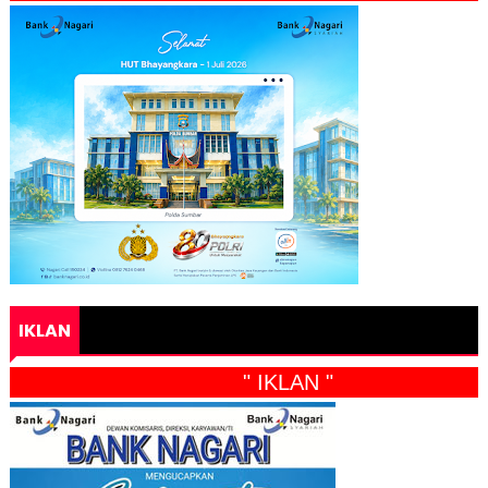
IKLAN
" IKLAN "