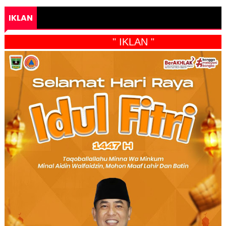
IKLAN
" IKLAN "