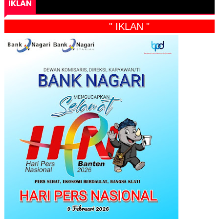
IKLAN
" IKLAN "