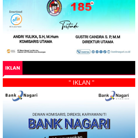
IKLAN
" IKLAN "