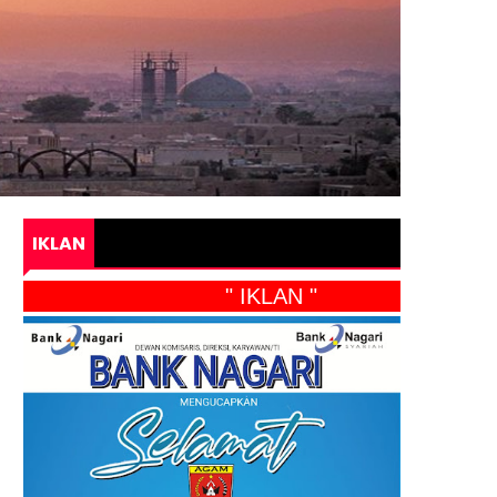
IKLAN
" IKLAN "