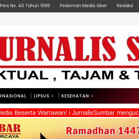
Pers No. 40 Tahun 1999
Pedoman Media Siber
Redaksi
NA
ERNASIONAL
LIPSUS
KESEHATAN
a Media Beserta Wartawan/ i JurnalisSumbar men