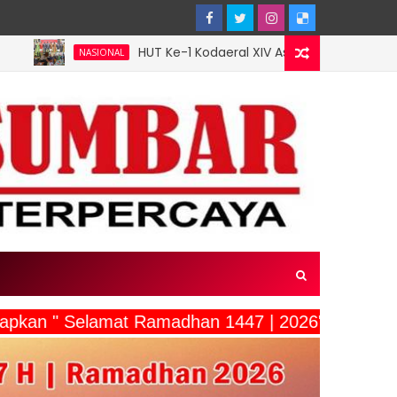
HUT Ke-1 Kodaeral XIV Aster Pangkoarmada III Hadiri Bakti
SIONAL
gucapkan " Selamat Ramadhan 1447 | 2026"