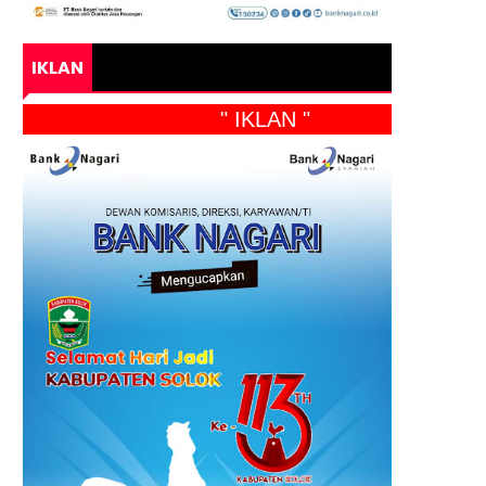
IKLAN
" IKLAN "