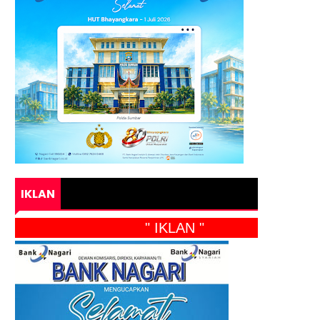
IKLAN
" IKLAN "