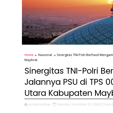
Home
Nasional
Sinergitas TNI-Polri Berhasil Menga
Maybrat
Sinergitas TNI-Polri 
Jalannya PSU di TPS 00
Utara Kabupaten May
jurnalissumbar
Tuesday, December 03, 2024
Nasio