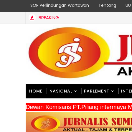
SOP Perlindungan Wartawan
Tentang
UU 
BREAKING
HOME
NASIONAL
PARLEMENT
INT
" Dewan Komisaris PT.Piliang intermay