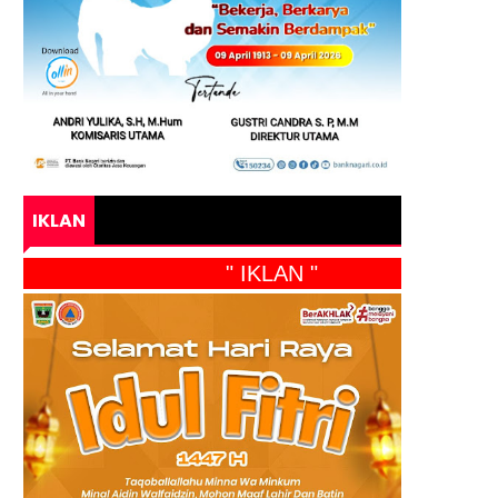
IKLAN
" IKLAN "