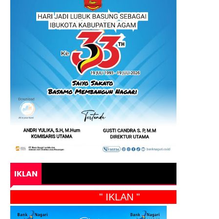
IKLAN
" IKLAN "