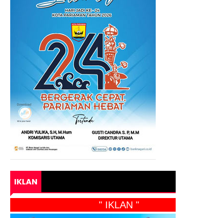
IKLAN
" IKLAN "