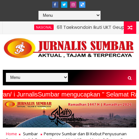
611 Taekwondoin Ikuti UKT Geup 2 Kota Padang, Mursalim: S
IONAL
ta Wartawan/ i JurnalisSumbar mengucapkan " Se
Home
Sumbar
Pemprov Sumbar dan BI Kebut Penyusunan