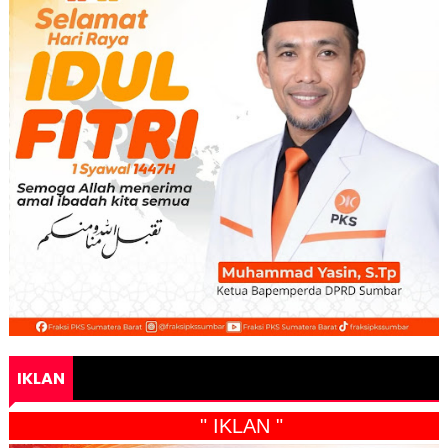
IKLAN
" IKLAN "