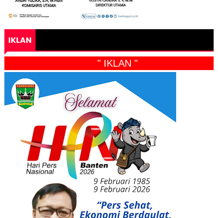
IKLAN
" IKLAN "