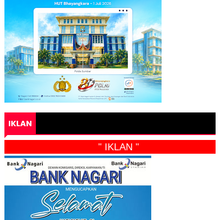
IKLAN
" IKLAN "