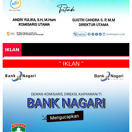
IKLAN
" IKLAN "