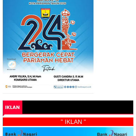
IKLAN
" IKLAN "