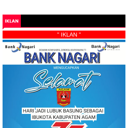
IKLAN
" IKLAN "