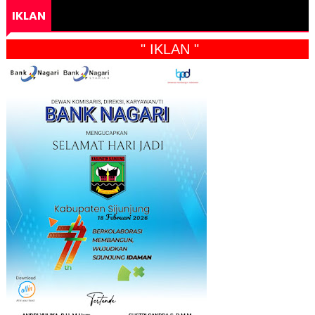
IKLAN
" IKLAN "