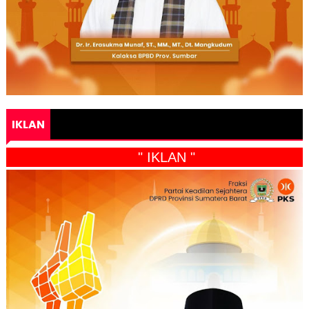
IKLAN
" IKLAN "