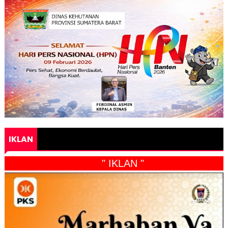
IKLAN
" IKLAN "