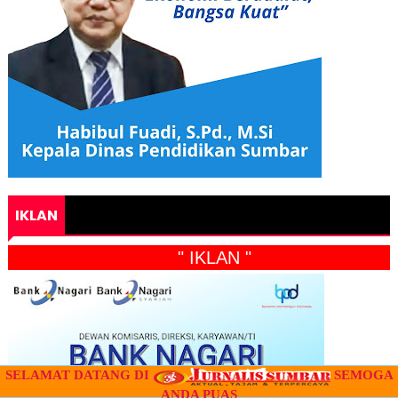
IKLAN
" IKLAN "
SELAMAT DATANG DI
SEMOGA
ANDA PUAS