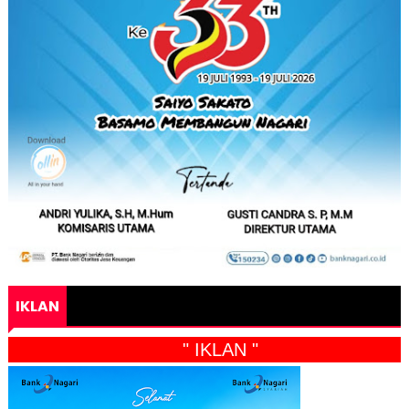
IKLAN
" IKLAN "