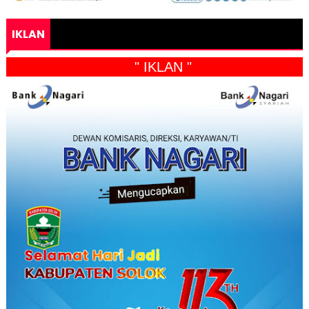
IKLAN
" IKLAN "