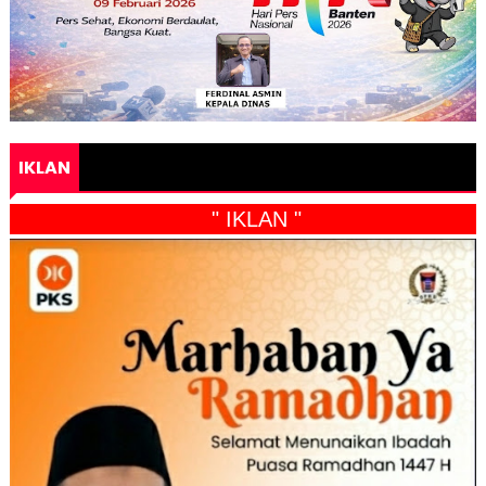
IKLAN
" IKLAN "