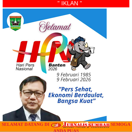
" IKLAN "
SELAMAT DATANG DI
SEMOGA
ANDA PUAS