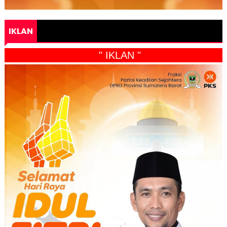
IKLAN
" IKLAN "