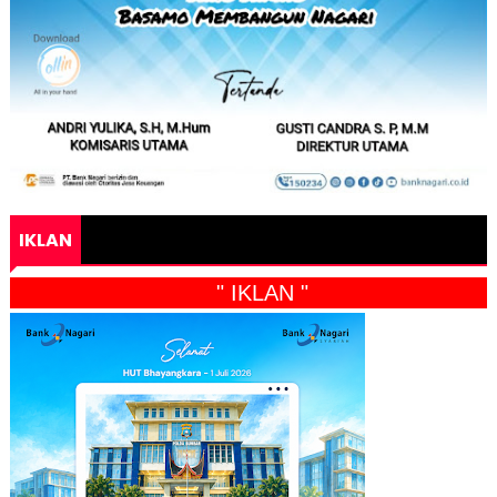
IKLAN
" IKLAN "