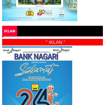
IKLAN
" IKLAN "