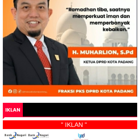
IKLAN
" IKLAN "