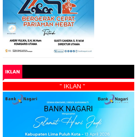
IKLAN
" IKLAN "