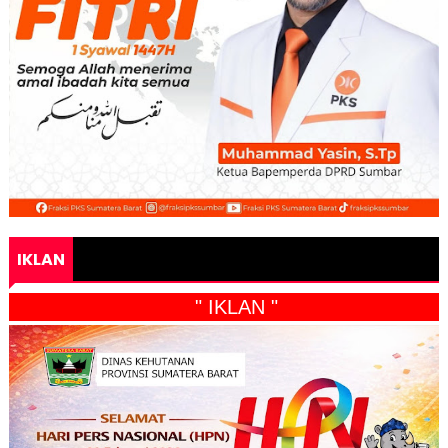
IKLAN
" IKLAN "