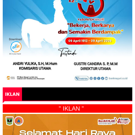
IKLAN
" IKLAN "