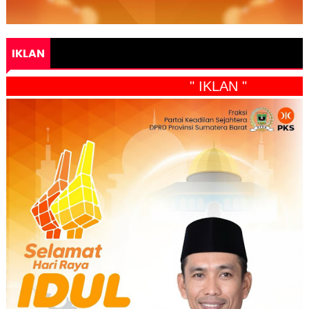
IKLAN
" IKLAN "