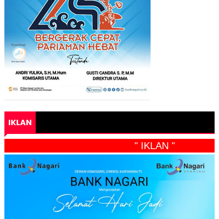
IKLAN
" IKLAN "