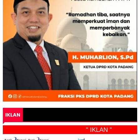
IKLAN
" IKLAN "