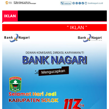
IKLAN
" IKLAN "