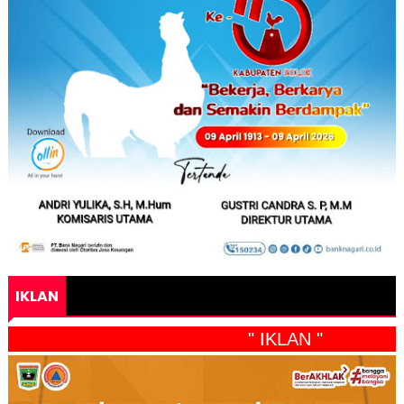
IKLAN
" IKLAN "