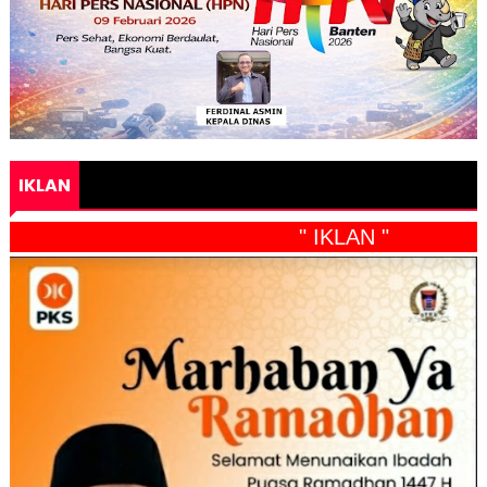
IKLAN
" IKLAN "