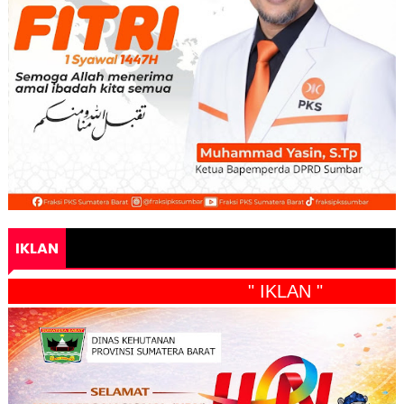
IKLAN
" IKLAN "