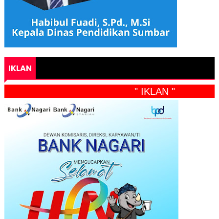
IKLAN
" IKLAN "