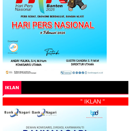
IKLAN
" IKLAN "