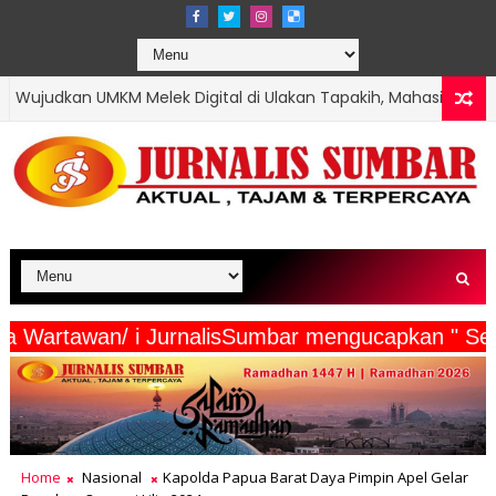
gital di Ulakan Tapakih, Mahasiswa KKN UNP Buatkan QRIS hingg
edia Beserta Wartawan/ i JurnalisSumbar menguc
Home
Nasional
Kapolda Papua Barat Daya Pimpin Apel Gelar