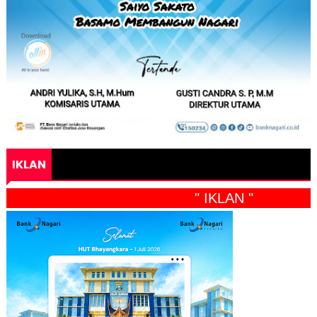
IKLAN
" IKLAN "