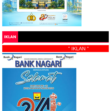
IKLAN
" IKLAN "