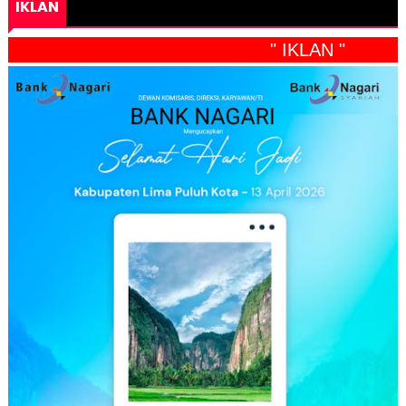
IKLAN
" IKLAN "