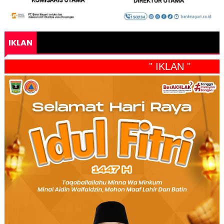
IKLAN
" IKLAN "