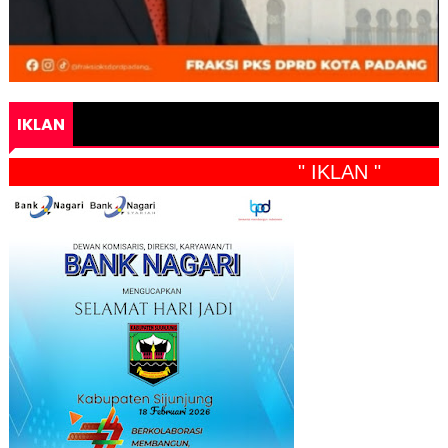
IKLAN
" IKLAN "