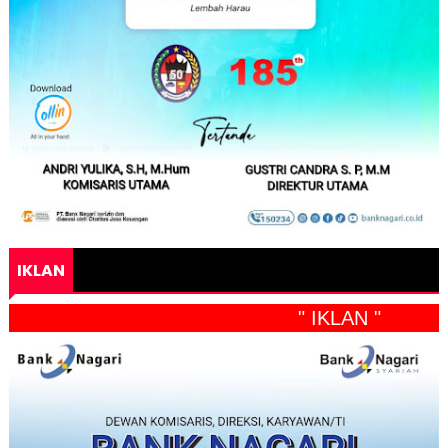
IKLAN
" IKLAN "