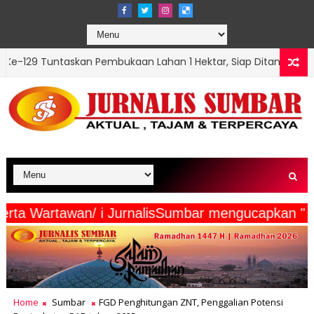
n Pembukaan Lahan 1 Hektar, Siap Ditanami untuk Perkuat Ke
dia Beserta Wartawan/ i JurnalisSumbar menguca
Home
Sumbar
FGD Penghitungan ZNT, Penggalian Potensi