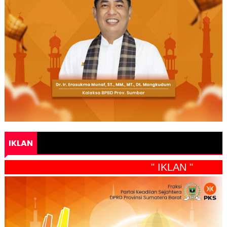
IKLAN
" IKLAN "