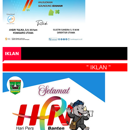
IKLAN
" IKLAN "