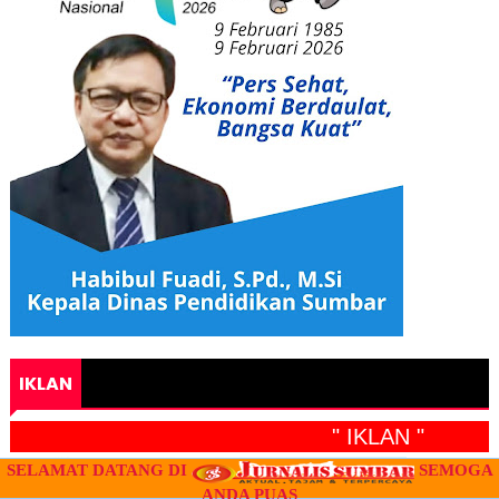
IKLAN
" IKLAN "
SELAMAT DATANG DI
SEMOGA
ANDA PUAS