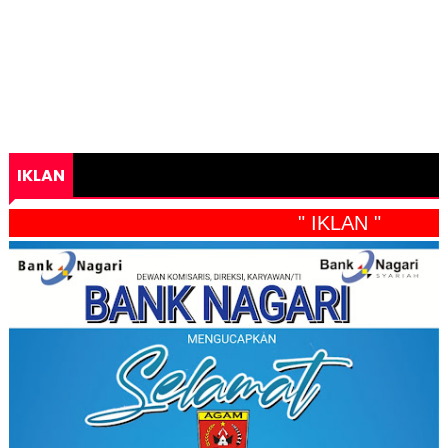
IKLAN
" IKLAN "