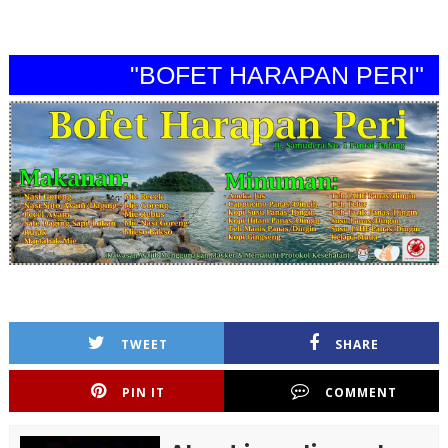
"BOFET HARAPAN PERI"
TWEET
SHARE
PIN IT
COMMENT