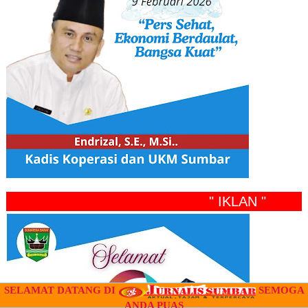
" IKLAN "
SELAMAT DATANG DI
SEMOGA
ANDA PUAS