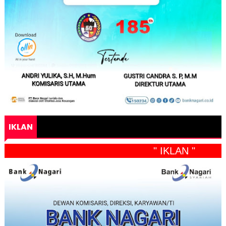
IKLAN
" IKLAN "