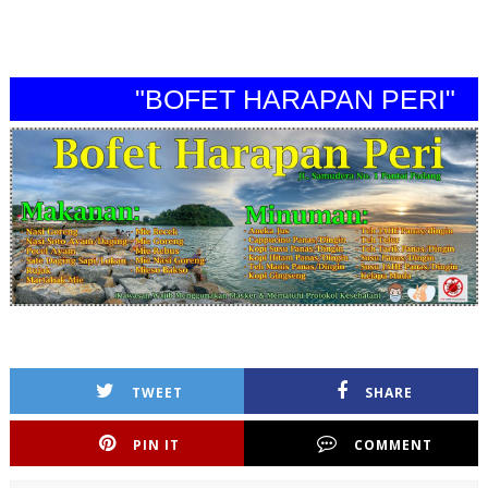
"BOFET HARAPAN PERI"
TWEET
SHARE
PIN IT
COMMENT