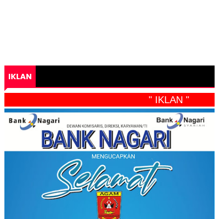
IKLAN
" IKLAN "