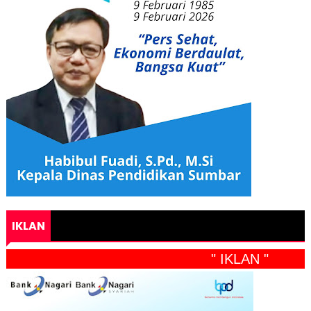
IKLAN
" IKLAN "