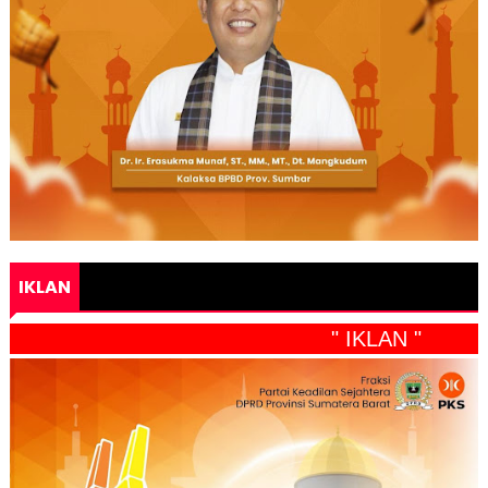
IKLAN
" IKLAN "