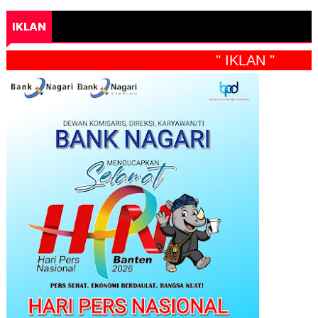
IKLAN
" IKLAN "