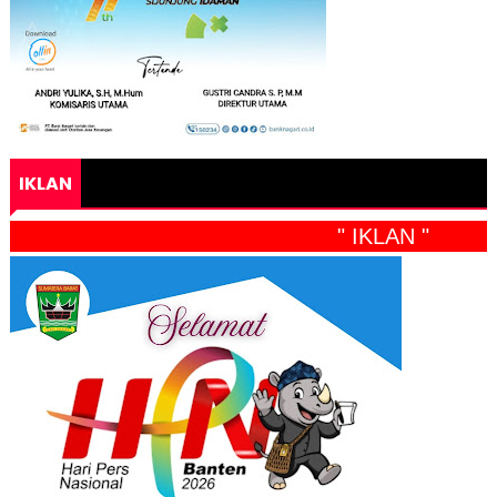
IKLAN
" IKLAN "