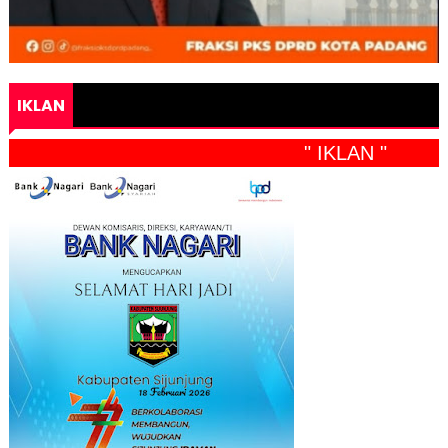
IKLAN
" IKLAN "