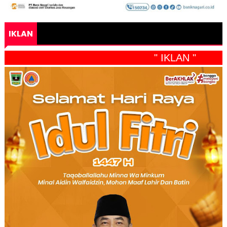
IKLAN
" IKLAN "