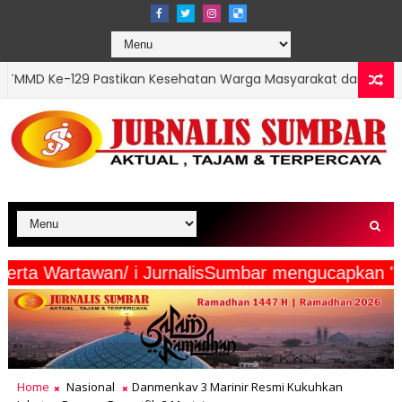
stikan Kesehatan Warga Masyarakat dan Personel Tetap Prima
edia Beserta Wartawan/ i JurnalisSumbar menguc
Home
Nasional
Danmenkav 3 Marinir Resmi Kukuhkan