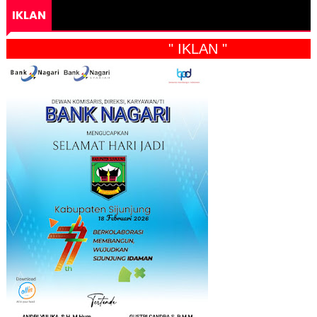
IKLAN
" IKLAN "