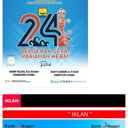
IKLAN
" IKLAN "