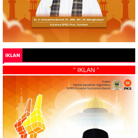
IKLAN
" IKLAN "