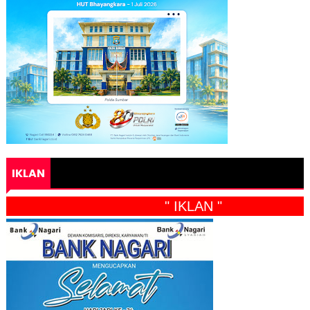
IKLAN
" IKLAN "