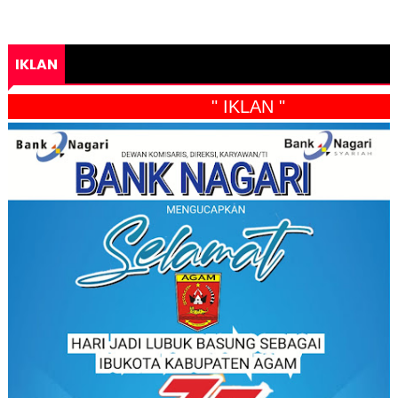
IKLAN
" IKLAN "