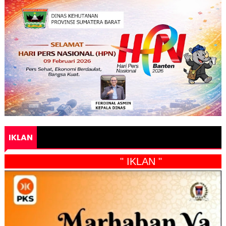
IKLAN
" IKLAN "