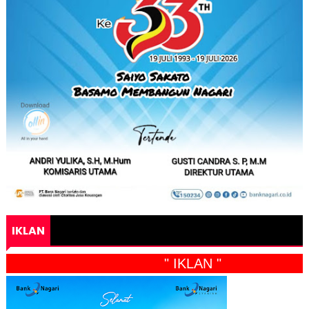
IKLAN
" IKLAN "