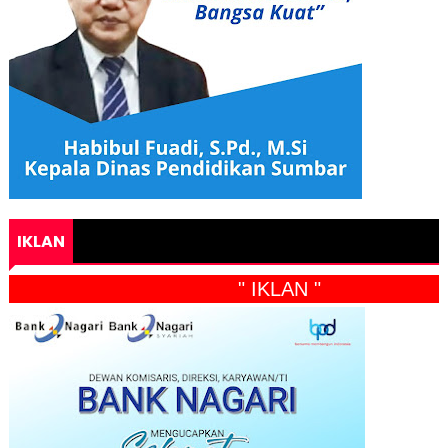
IKLAN
" IKLAN "