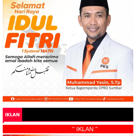
IKLAN
" IKLAN "