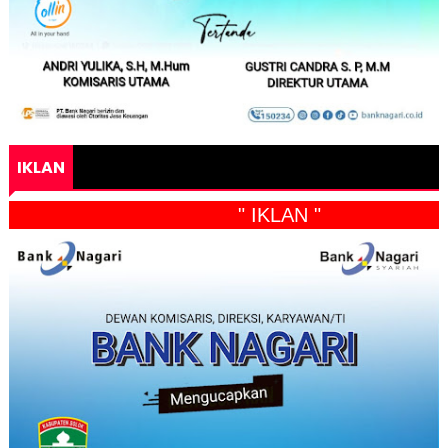
IKLAN
" IKLAN "