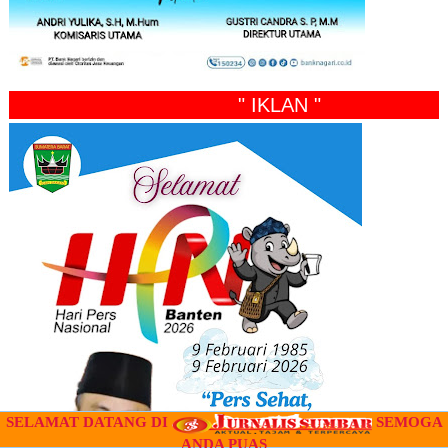
" IKLAN "
SELAMAT DATANG DI
SEMOGA
ANDA PUAS