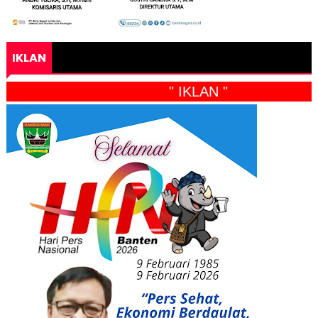
IKLAN
" IKLAN "