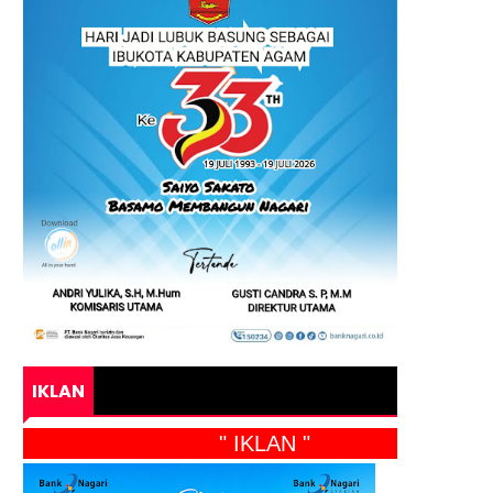
IKLAN
" IKLAN "