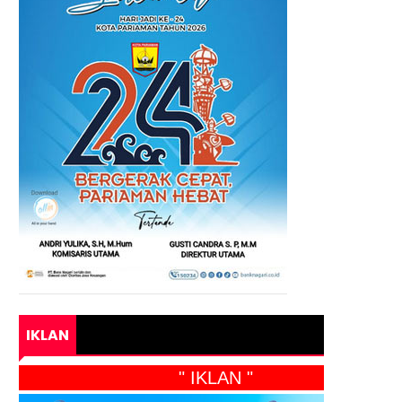
IKLAN
" IKLAN "