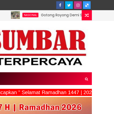
Gotong Royong Demi Setetes Kehidupan, Satgas Yonif 2 
IONAL
capkan " Selamat Ramadhan 1447 | 2026"