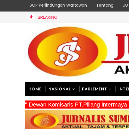
SOP Perlindungan Wartawan
Tentang
UU 
BREAKING
Penyuluhan Wasbang & Hukum, Tanamkan Kesadaran Berbangsa 
HOME
NASIONAL
PARLEMENT
INT
" Dewan Komisaris PT.Piliang intermaya 