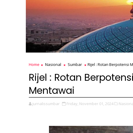
Home
Nasional
Sumbar
Rijel : Rotan Berpotens
Rijel : Rotan Berpote
Mentawai
jurnalissumbar
Friday, November 01, 2024
Nasiona