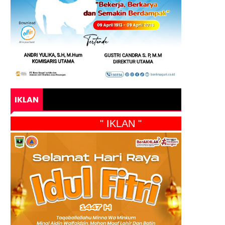
IKLAN
" IKLAN "