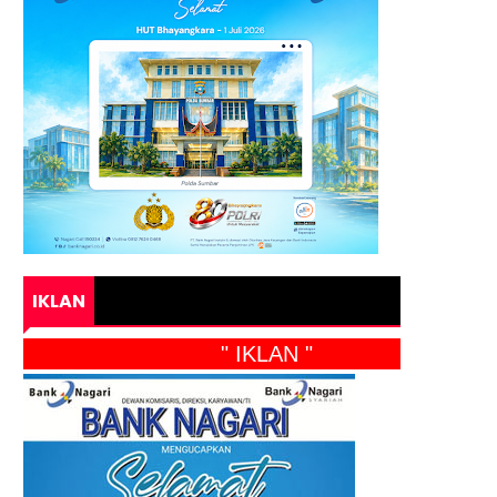
IKLAN
" IKLAN "