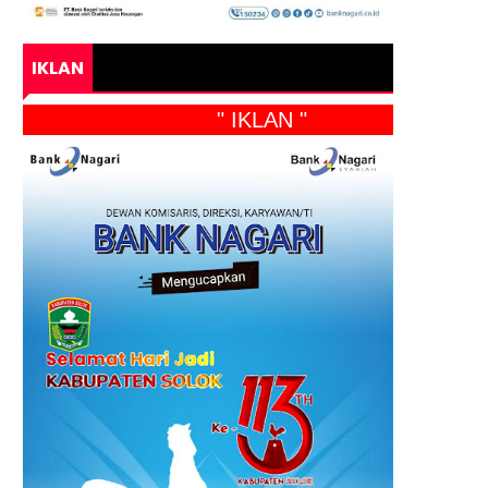
IKLAN
" IKLAN "