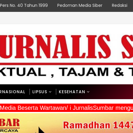
Pers No. 40 Tahun 1999
Pedoman Media Siber
Redaksi
NAS
serta Taat Aturan di Kampung Sesor
ERNASIONAL
LIPSUS
KESEHATAN
Media Beserta Wartawan/ i JurnalisSumbar mengu