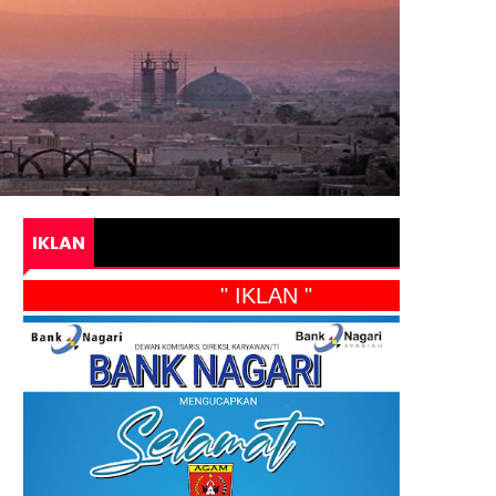
IKLAN
" IKLAN "