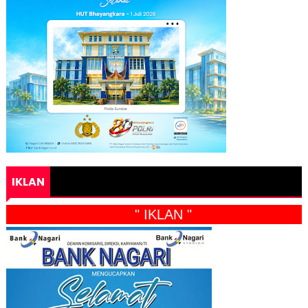
IKLAN
" IKLAN "