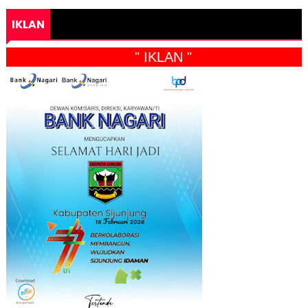
IKLAN
" IKLAN "