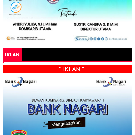
IKLAN
" IKLAN "