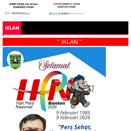
IKLAN
" IKLAN "