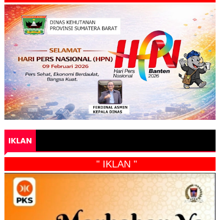
IKLAN
" IKLAN "