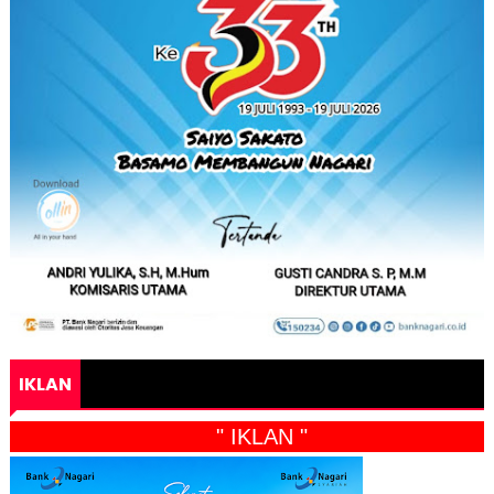
IKLAN
" IKLAN "