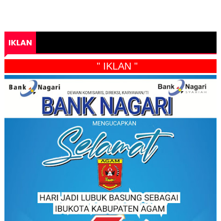
IKLAN
" IKLAN "