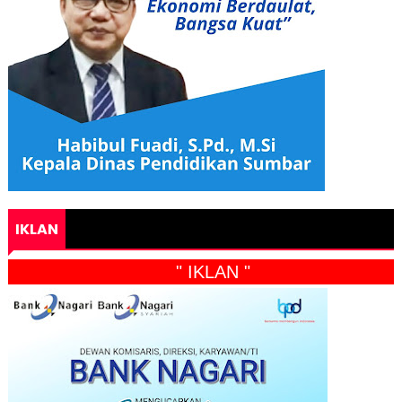
IKLAN
" IKLAN "