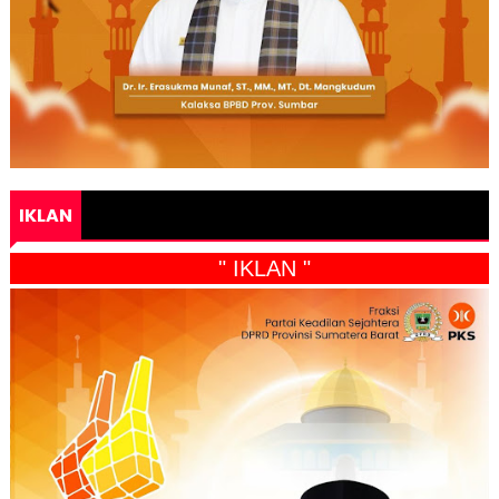
IKLAN
" IKLAN "