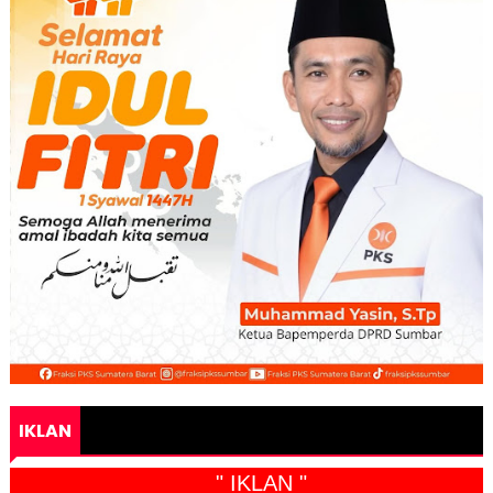
IKLAN
" IKLAN "