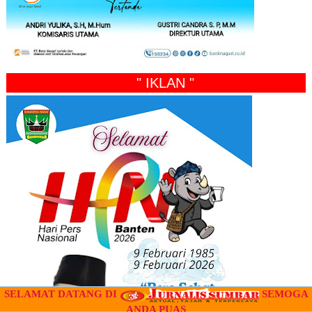
" IKLAN "
SELAMAT DATANG DI
SEMOGA
ANDA PUAS