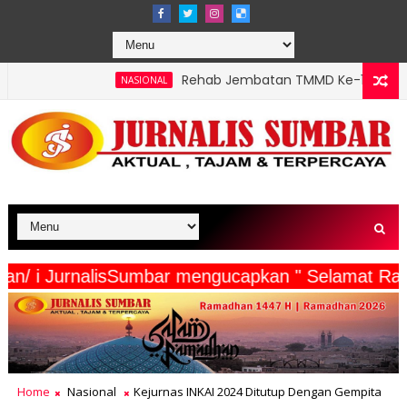
Rehab Jembatan TMMD Ke-129 Kodim 1807/Sorsel Ham
NASIONAL
a Wartawan/ i JurnalisSumbar mengucapkan " Sel
Home
Nasional
Kejurnas INKAI 2024 Ditutup Dengan Gempita