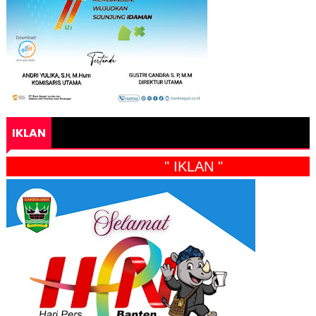
IKLAN
" IKLAN "