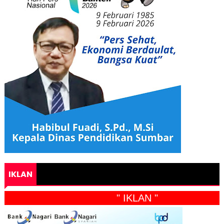
IKLAN
" IKLAN "