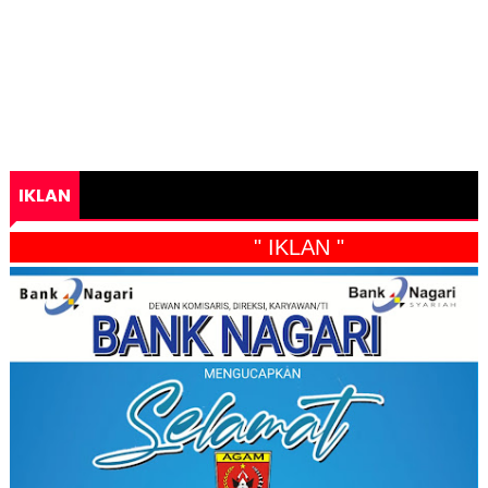
IKLAN
" IKLAN "