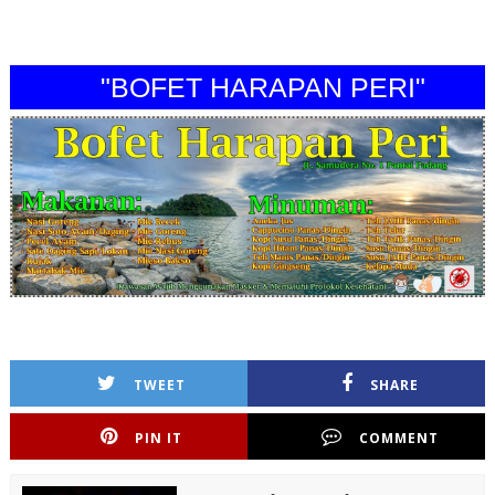
"BOFET HARAPAN PERI"
TWEET
SHARE
PIN IT
COMMENT