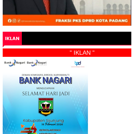
IKLAN
" IKLAN "