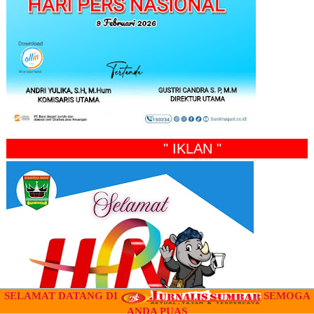
" IKLAN "
SELAMAT DATANG DI
SEMOGA
ANDA PUAS