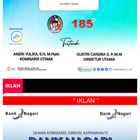
IKLAN
" IKLAN "