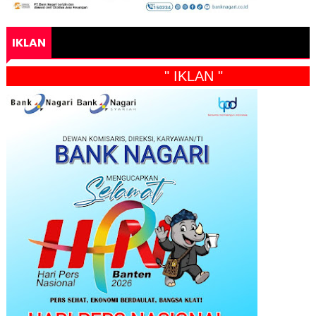
IKLAN
" IKLAN "