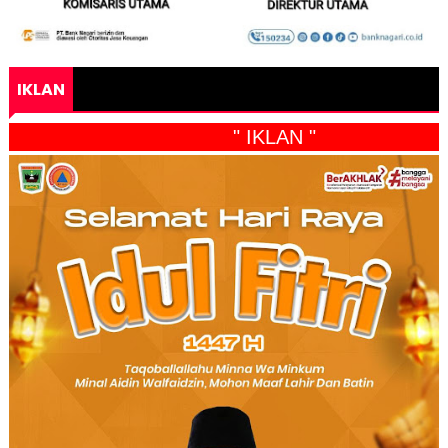
IKLAN
" IKLAN "