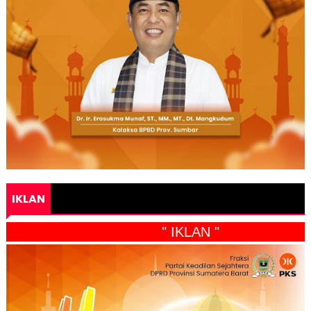
IKLAN
" IKLAN "