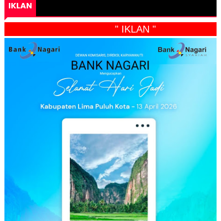
IKLAN
" IKLAN "