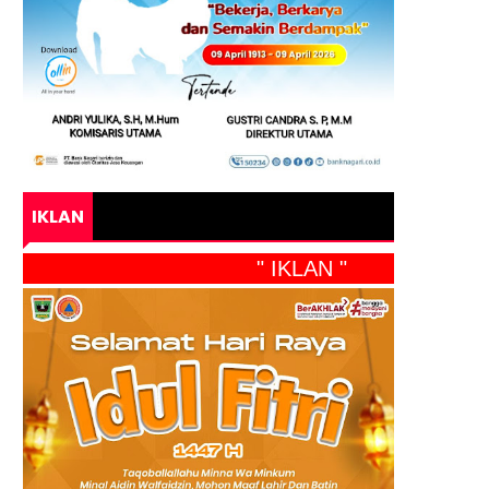
IKLAN
" IKLAN "