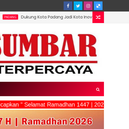
ng Kota Padang Jadi Kota Inovator, Kartu Registrasi Kesenian Raih
ucapkan " Selamat Ramadhan 1447 | 2026"