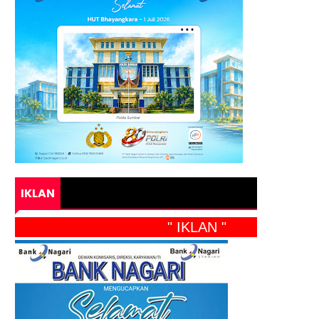
IKLAN
" IKLAN "