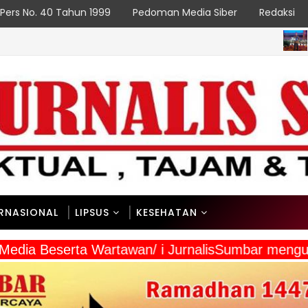
Pers No. 40 Tahun 1999
Pedoman Media Siber
Redaksi
Duku
PADANG
 PeRencana
ERNASIONAL
LIPSUS
KESEHATAN
a Media Beserta Wartawan/ i JurnalisSumbar meng