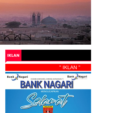
IKLAN
" IKLAN "