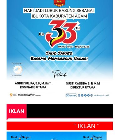
IKLAN
" IKLAN "