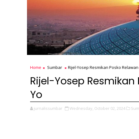
Home
Sumbar
Rijel-Yosep Resmikan Posko Relawan
Rijel-Yosep Resmikan
Yo
jurnalissumbar
Wednesday, October 02, 2024
Sum