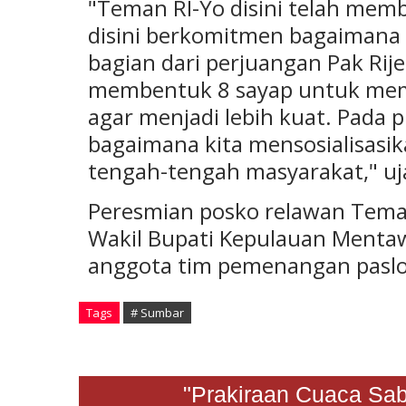
"Teman RI-Yo disini telah memb
disini berkomitmen bagaimana 
bagian dari perjuangan Pak Rije
membentuk 8 sayap untuk memp
agar menjadi lebih kuat. Pada p
bagaimana kita mensosialisasi
tengah-tengah masyarakat," uj
Peresmian posko relawan Teman 
Wakil Bupati Kepulauan Mentaw
anggota tim pemenangan paslon
Tags
# Sumbar
"Prakiraan Cuaca Sabtu 2