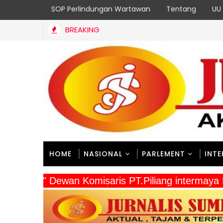
SOP Perlindungan Wartawan
Tentang
UU 
BREAKING
as BMCKTR Sumbar untuk 18 Program Strategis Berjalan Sesuai
HOME
NASIONAL
PARLEMENT
INT
" Dewan Komisaris PT.Piliang intermay