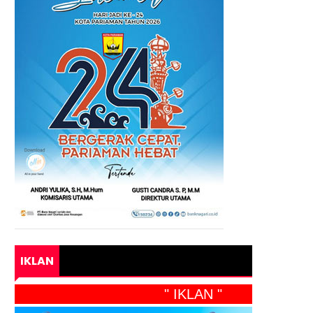
IKLAN
" IKLAN "