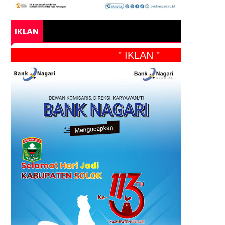
IKLAN
" IKLAN "