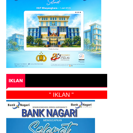
IKLAN
" IKLAN "