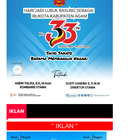
IKLAN
" IKLAN "