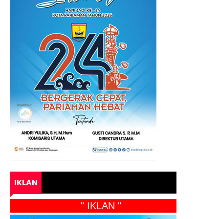
IKLAN
" IKLAN "