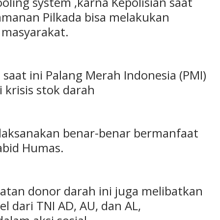
oling system ,karna Kepolisian saat
amanan Pilkada bisa melakukan
 masyarakat.
aat ini Palang Merah Indonesia (PMI)
krisis stok darah
a laksanakan benar-benar bermanfaat
Kabid Humas.
iatan donor darah ini juga melibatkan
l dari TNI AD, AU, dan AL,