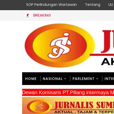
SOP Perlindungan Wartawan
Tentang
UU 
BREAKING
HOME
NASIONAL
PARLEMENT
INT
" Dewan Komisaris PT.Piliang intermay