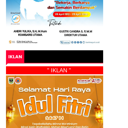
IKLAN
" IKLAN "