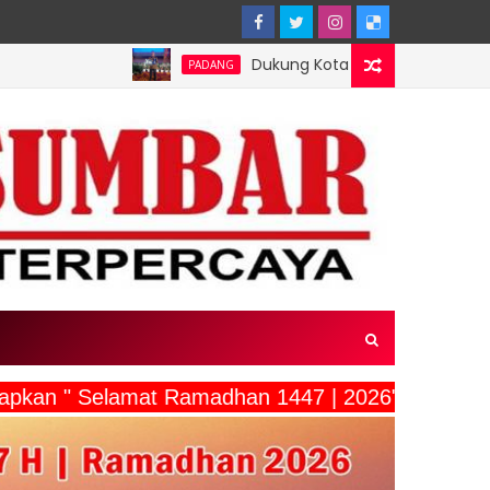
Dukung Kota Padang Jadi Kota Inovator, Kartu R
PADANG
gucapkan " Selamat Ramadhan 1447 | 2026"