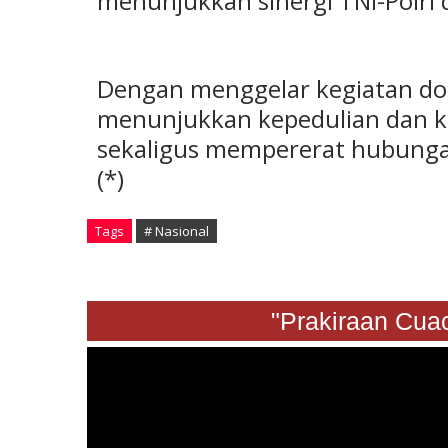
menunjukkan sinergi TNI-Polri d
Dengan menggelar kegiatan don
menunjukkan kepedulian dan ko
sekaligus mempererat hubungan
(*)
Tags
# Nasional
"Prakiraan Cuaca S