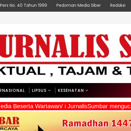
Pers No. 40 Tahun 1999
Pedoman Media Siber
Redaksi
ERNASIONAL
LIPSUS
KESEHATAN
a Media Beserta Wartawan/ i JurnalisSumbar men