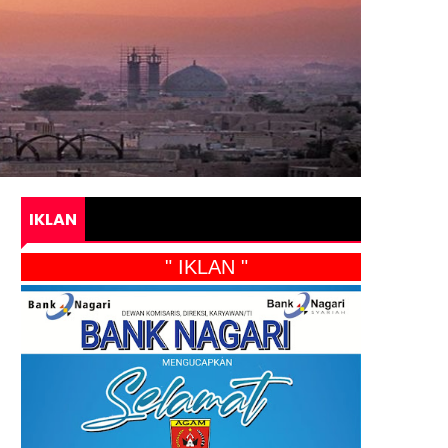
IKLAN
" IKLAN "