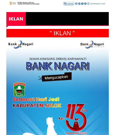
IKLAN
" IKLAN "