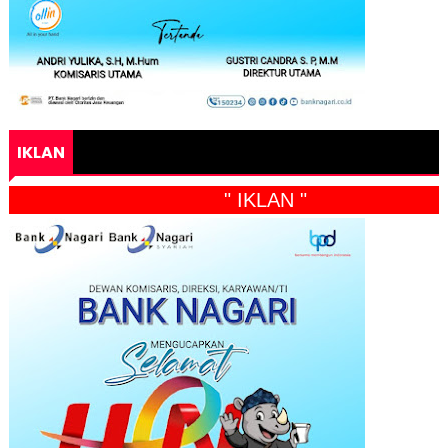
IKLAN
" IKLAN "