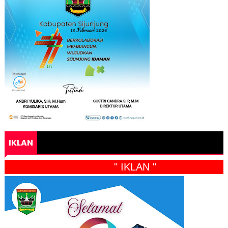
IKLAN
" IKLAN "