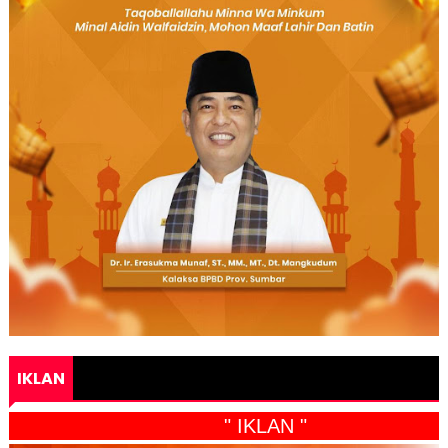
IKLAN
" IKLAN "