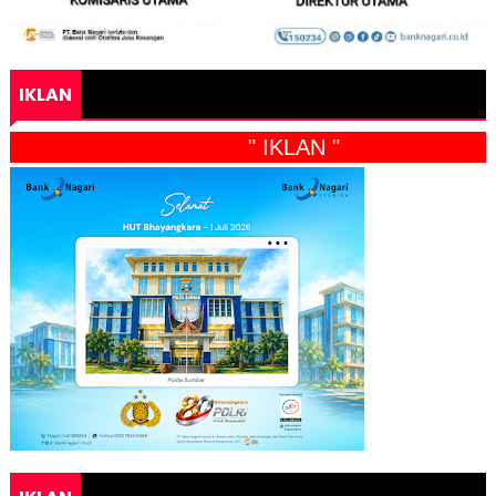
IKLAN
" IKLAN "