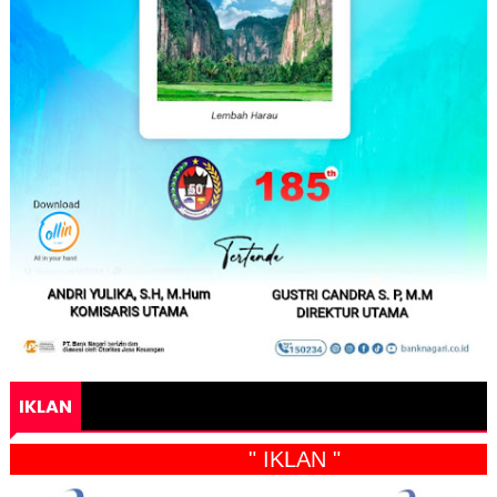
IKLAN
" IKLAN "