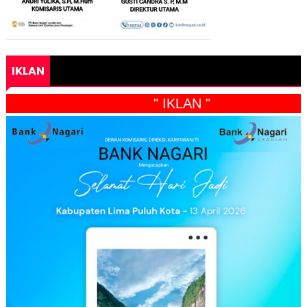
IKLAN
" IKLAN "