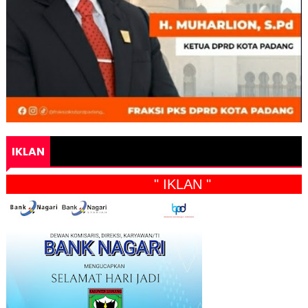
IKLAN
" IKLAN "