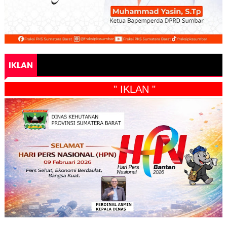
IKLAN
" IKLAN "