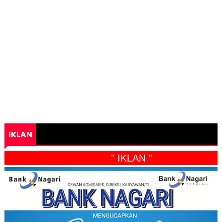
IKLAN
" IKLAN "