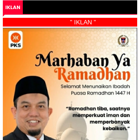
IKLAN
" IKLAN "