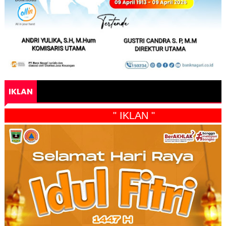
IKLAN
" IKLAN "