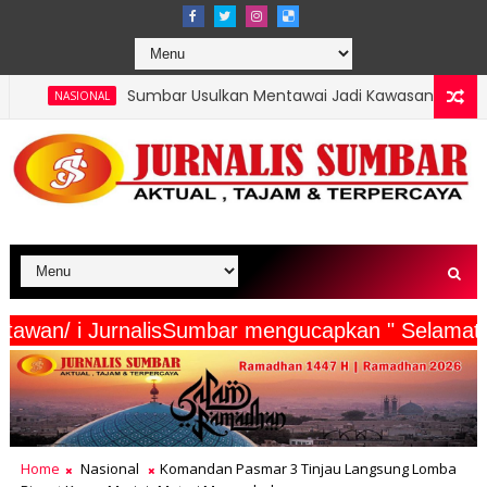
mbar Usulkan Mentawai Jadi Kawasan Tambak Udang Terintegrasi
serta Wartawan/ i JurnalisSumbar mengucapkan " 
Home
Nasional
Komandan Pasmar 3 Tinjau Langsung Lomba