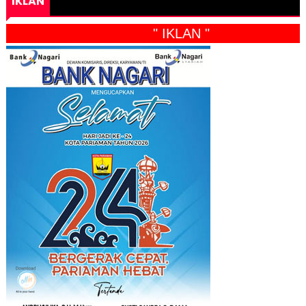
IKLAN
" IKLAN "