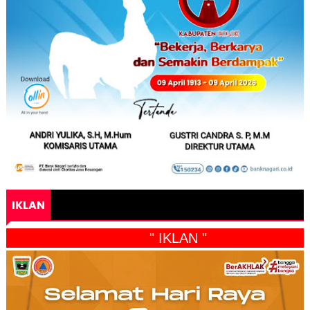
IKLAN
" IKLAN "