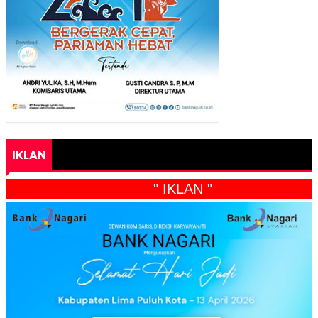
IKLAN
" IKLAN "