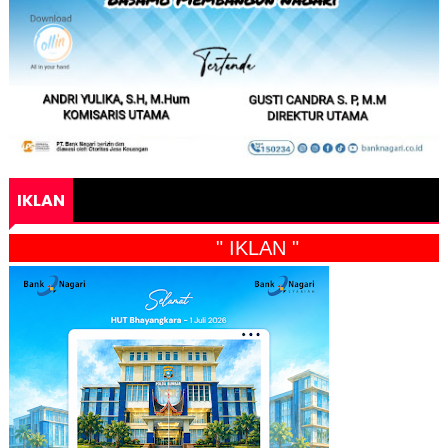
IKLAN
" IKLAN "