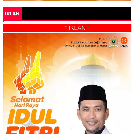
IKLAN
" IKLAN "