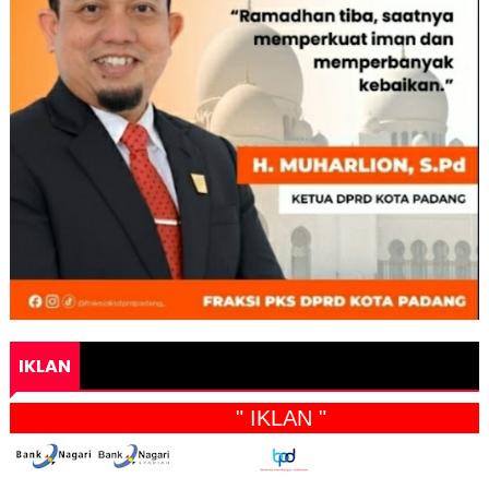
IKLAN
" IKLAN "