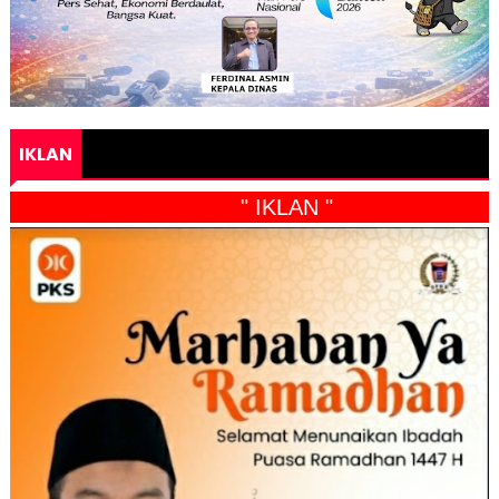
IKLAN
" IKLAN "