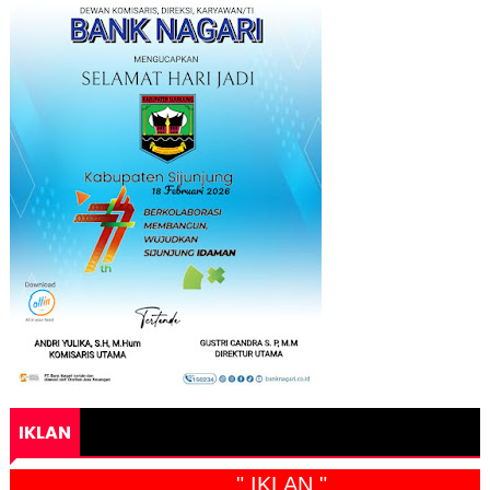
IKLAN
" IKLAN "