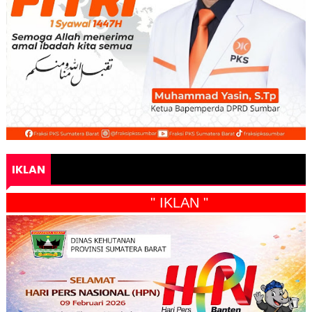
IKLAN
" IKLAN "