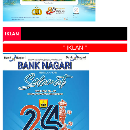
IKLAN
" IKLAN "