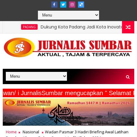
kung Kota Padang Jadi Kota Inovator, Kartu Registrasi Kesenian Ra
erta Wartawan/ i JurnalisSumbar mengucapkan " S
Home
Nasional
Wadan Pasmar 3 Hadiri Briefing Awal Latihan