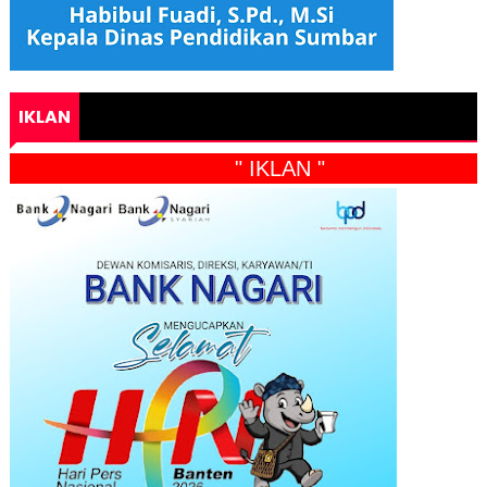
IKLAN
" IKLAN "