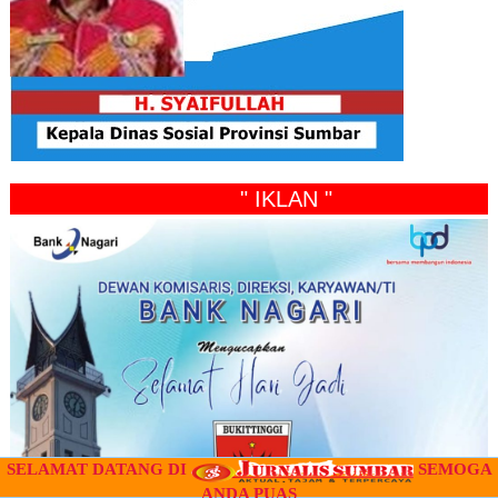
" IKLAN "
SELAMAT DATANG DI
SEMOGA
ANDA PUAS