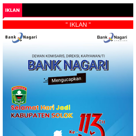
IKLAN
" IKLAN "