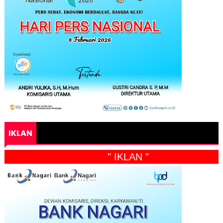
IKLAN
" IKLAN "