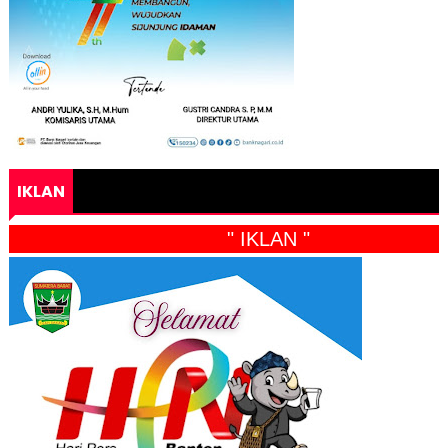
IKLAN
" IKLAN "