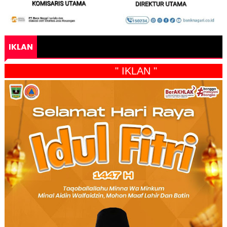
IKLAN
" IKLAN "