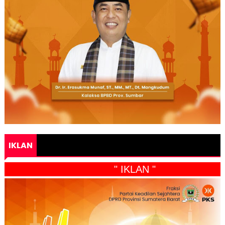
IKLAN
" IKLAN "