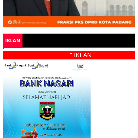
IKLAN
" IKLAN "