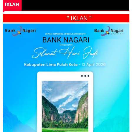
IKLAN
" IKLAN "