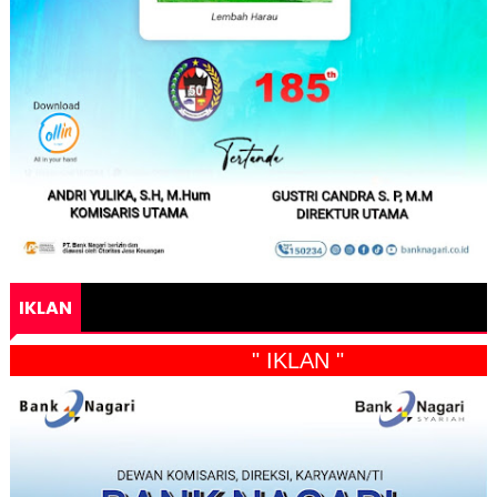
IKLAN
" IKLAN "