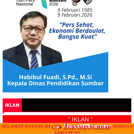
IKLAN
" IKLAN "
SELAMAT DATANG DI
SEMOGA
ANDA PUAS