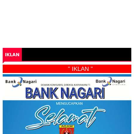
IKLAN
" IKLAN "