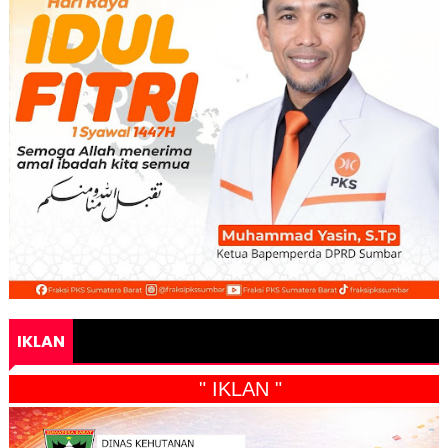
IKLAN
" IKLAN "