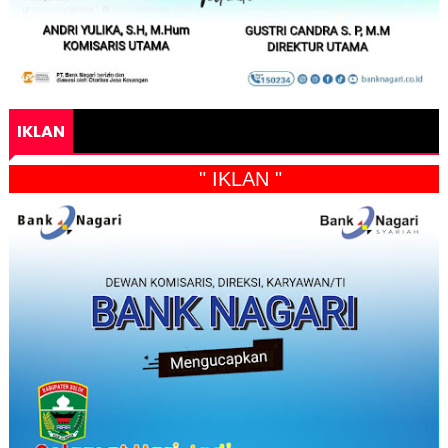
IKLAN
" IKLAN "