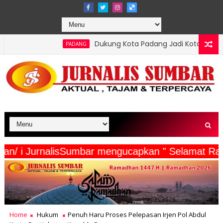
Dukung Kota Padang Jadi Kota Inovator, Kartu Registrasi Kese
NG
rta Wartawan/ i JurnalisSumbar mengucapkan " Se
Home
Hukum
Penuh Haru Proses Pelepasan Irjen Pol Abdul