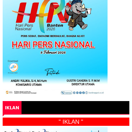
IKLAN
" IKLAN "