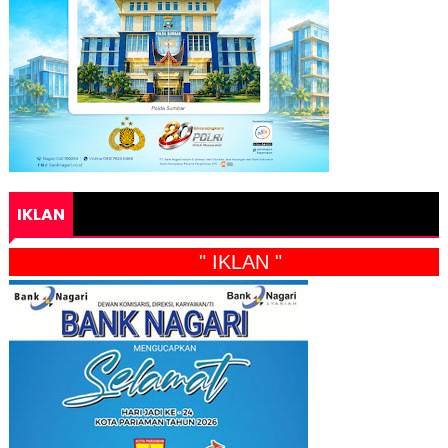
IKLAN
" IKLAN "