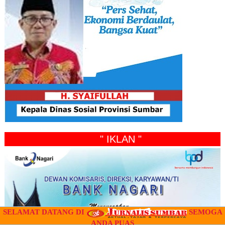
" IKLAN "
SELAMAT DATANG DI
SEMOGA
ANDA PUAS