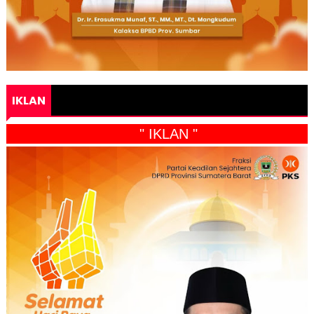
IKLAN
" IKLAN "