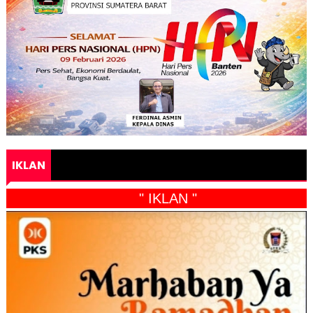
IKLAN
" IKLAN "