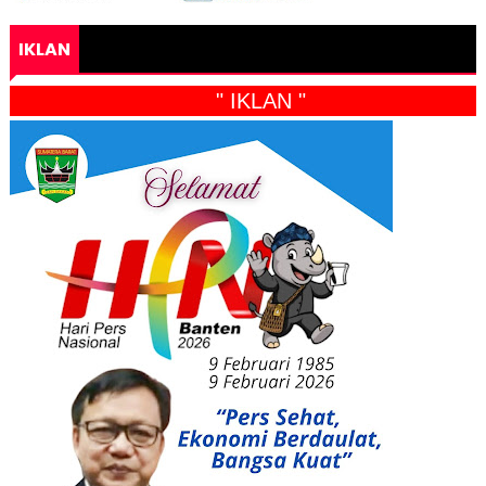
IKLAN
" IKLAN "