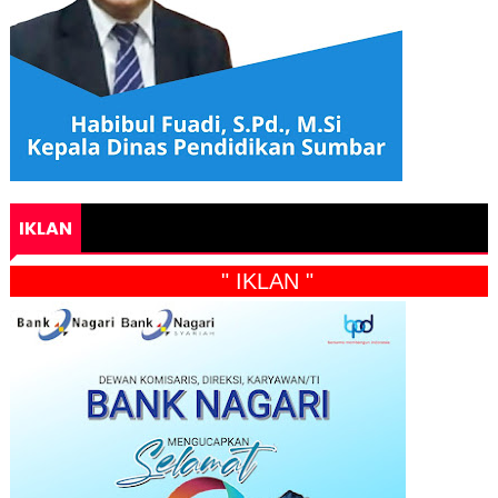
IKLAN
" IKLAN "