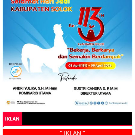
IKLAN
" IKLAN "