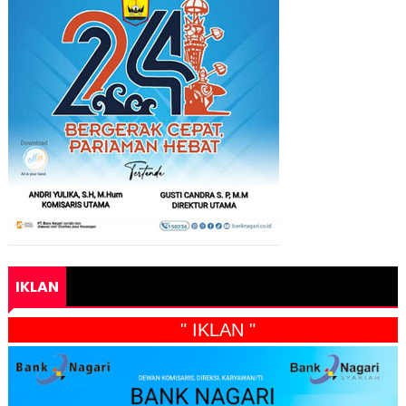
IKLAN
" IKLAN "