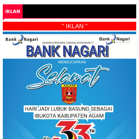
IKLAN
" IKLAN "