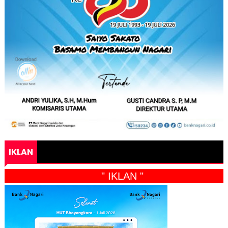
IKLAN
" IKLAN "