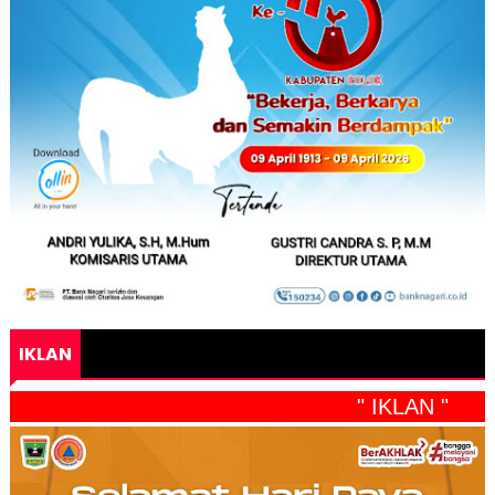
IKLAN
" IKLAN "