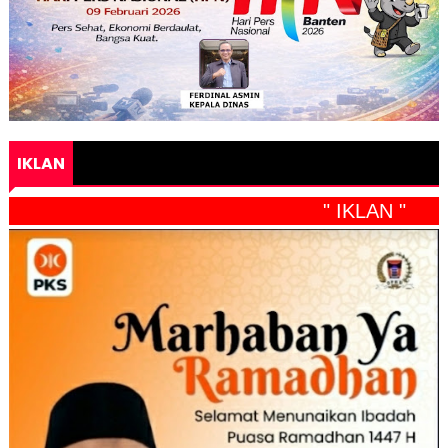
IKLAN
" IKLAN "