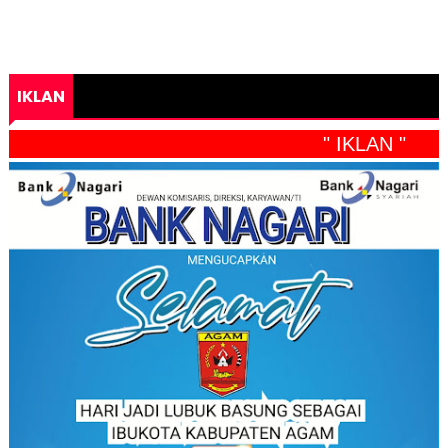
IKLAN
" IKLAN "