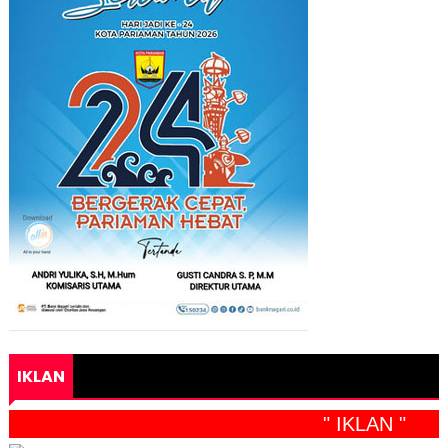
IKLAN
" IKLAN "