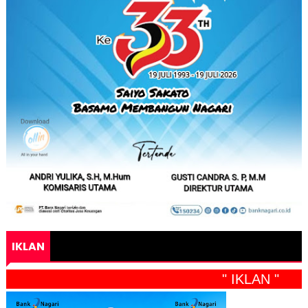
IKLAN
" IKLAN "