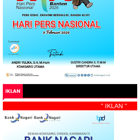
IKLAN
" IKLAN "