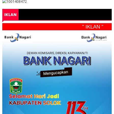
IKLAN
" IKLAN "