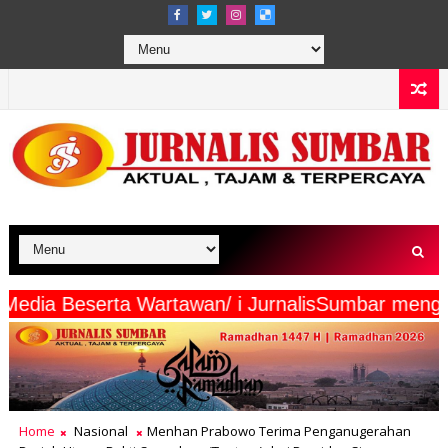
termaya Media Beserta Wartawan/ i JurnalisSumb
Home
Nasional
Menhan Prabowo Terima Penganugerahan