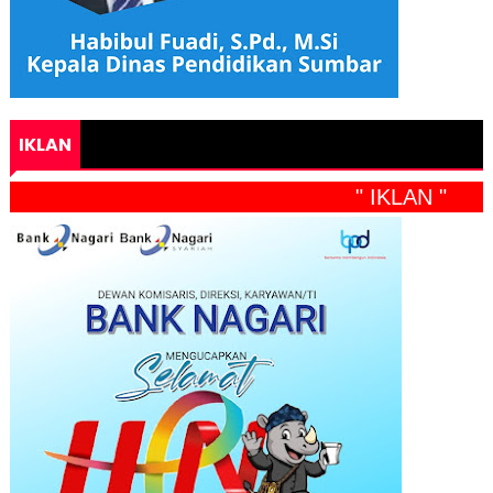
IKLAN
" IKLAN "