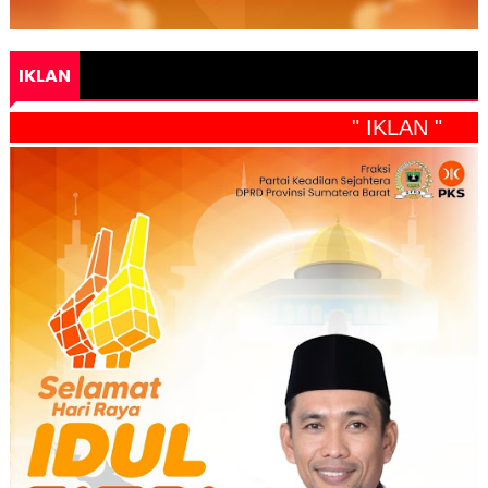
IKLAN
" IKLAN "