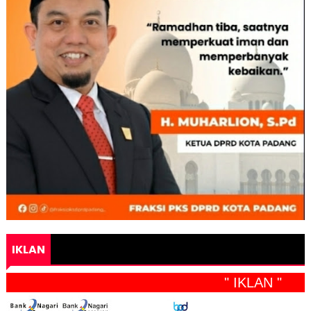
IKLAN
" IKLAN "