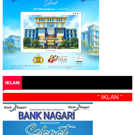
IKLAN
" IKLAN "