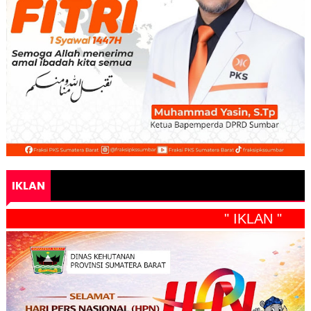
IKLAN
" IKLAN "