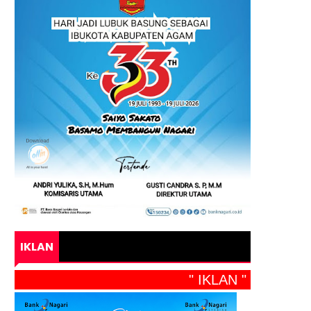
IKLAN
" IKLAN "