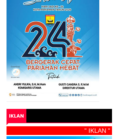
IKLAN
" IKLAN "