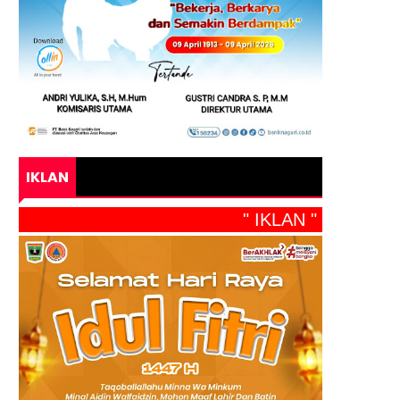
IKLAN
" IKLAN "