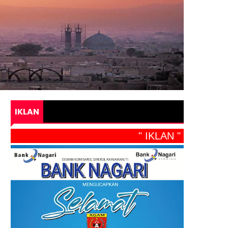
IKLAN
" IKLAN "