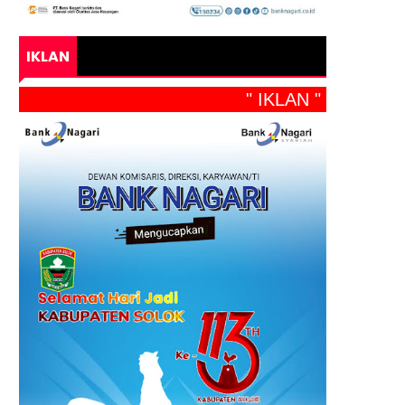
IKLAN
" IKLAN "