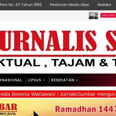
Pers No. 40 Tahun 1999
Pedoman Media Siber
Redaksi
Sumbar Usulk
NASIONAL
ERNASIONAL
LIPSUS
KESEHATAN
a Media Beserta Wartawan/ i JurnalisSumbar men