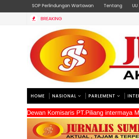
SOP Perlindungan Wartawan
Tentang
UU 
BREAKING
HOME
NASIONAL
PARLEMENT
INT
" Dewan Komisaris PT.Piliang intermay