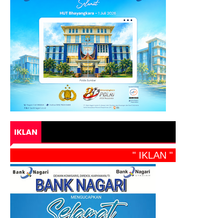
IKLAN
" IKLAN "