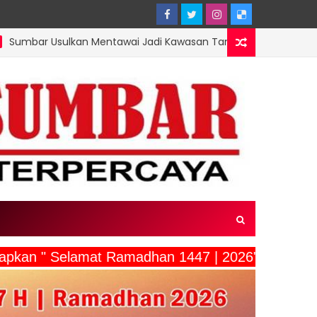
an Mentawai Jadi Kawasan Tambak Udang Terintegrasi, Menteri K
gucapkan " Selamat Ramadhan 1447 | 2026"