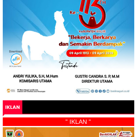
IKLAN
" IKLAN "