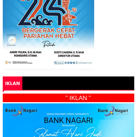
IKLAN
" IKLAN "