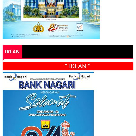
IKLAN
" IKLAN "