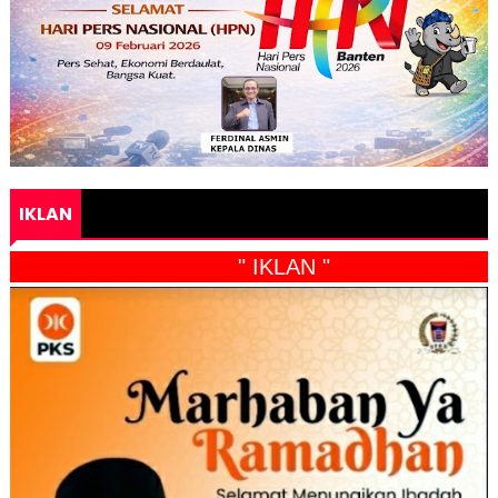
IKLAN
" IKLAN "