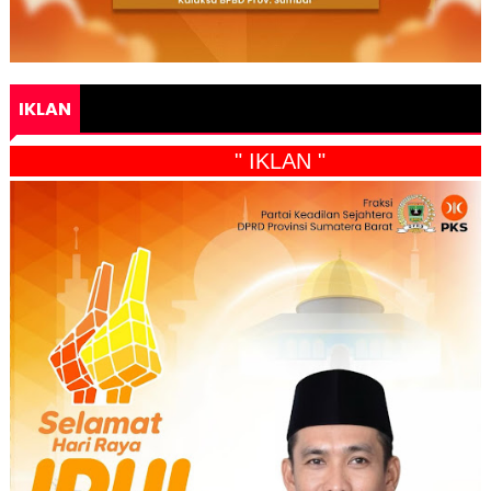
IKLAN
" IKLAN "