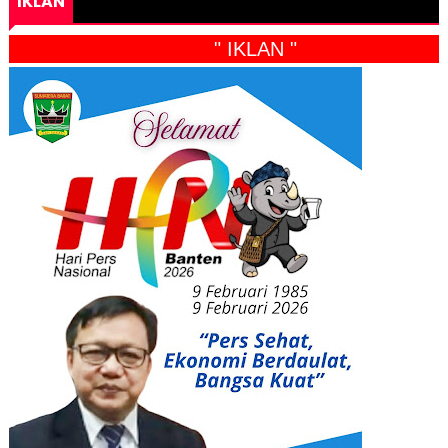
IKLAN
" IKLAN "