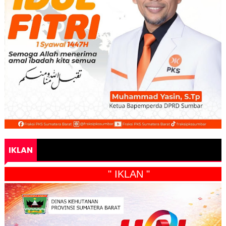
IKLAN
" IKLAN "