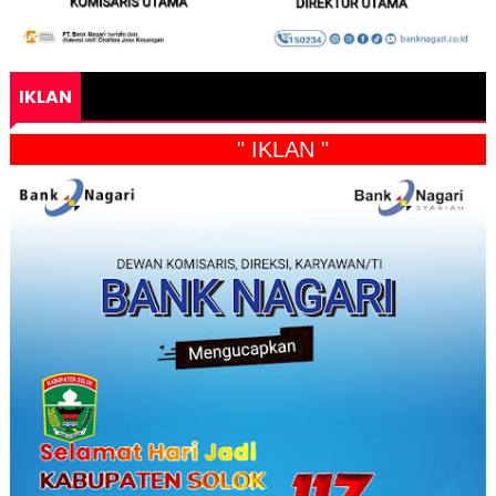
IKLAN
" IKLAN "