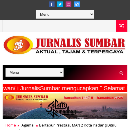
rta Wartawan/ i JurnalisSumbar mengucapkan " S
Home
Agama
Bertabur Prestasi, MAN 2 Kota Padang Ditiru