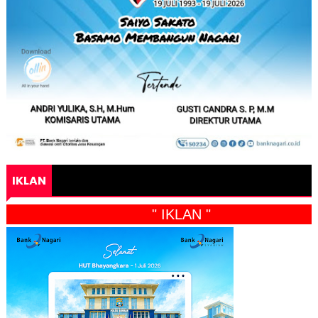
IKLAN
" IKLAN "