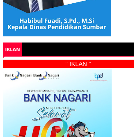
IKLAN
" IKLAN "