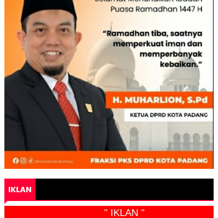
IKLAN
" IKLAN "