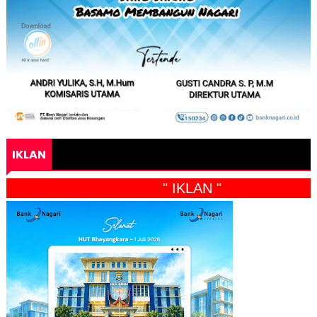
IKLAN
" IKLAN "