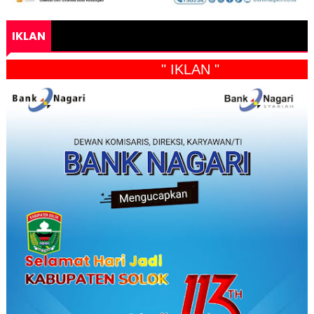
IKLAN
" IKLAN "