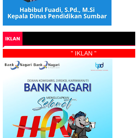
IKLAN
" IKLAN "