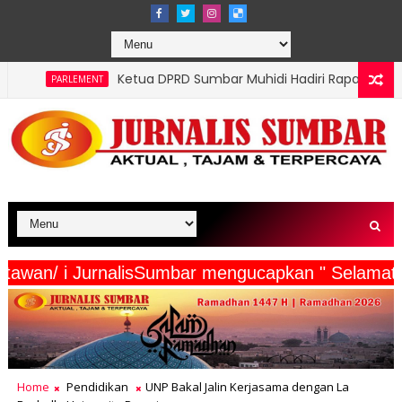
Ketua DPRD Sumbar Muhidi Hadiri Rapat Paripurna Hari Jadi Ko
erasi Z Nusantara di Usia ke-81: Merawat Asa di Tengah Beban 
serta Wartawan/ i JurnalisSumbar mengucapkan " 
Home
Pendidikan
UNP Bakal Jalin Kerjasama dengan La