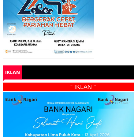
IKLAN
" IKLAN "