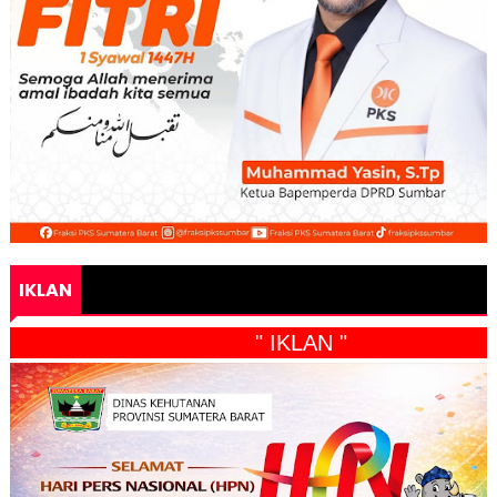
IKLAN
" IKLAN "