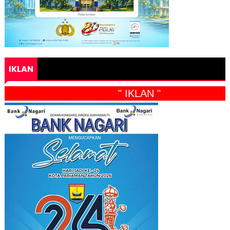
IKLAN
" IKLAN "