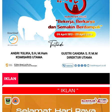
IKLAN
" IKLAN "