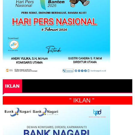
IKLAN
" IKLAN "