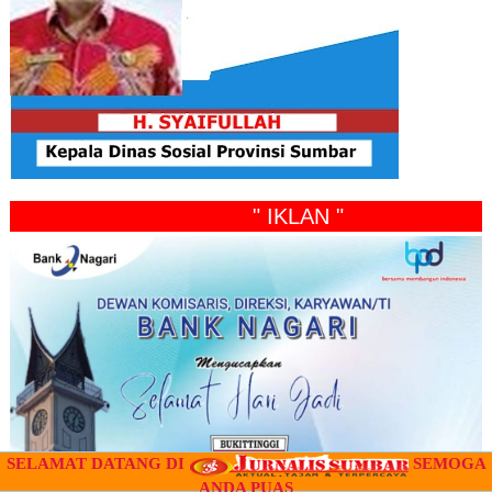
" IKLAN "
SELAMAT DATANG DI
SEMOGA
ANDA PUAS