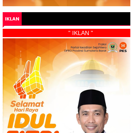
IKLAN
" IKLAN "