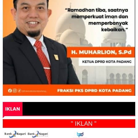
IKLAN
" IKLAN "