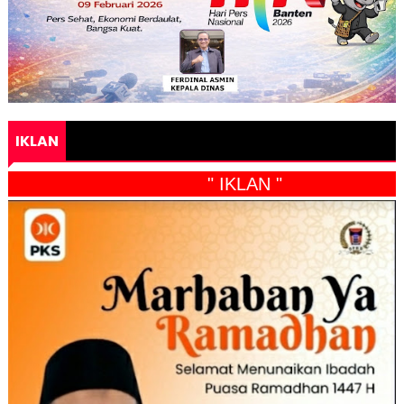
IKLAN
" IKLAN "