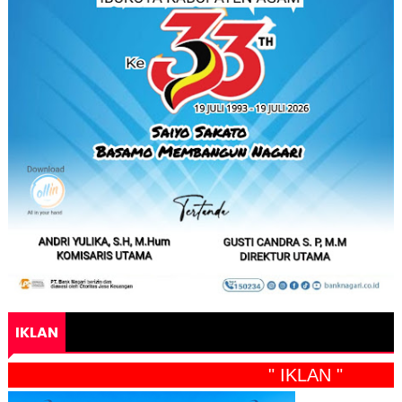
IKLAN
" IKLAN "