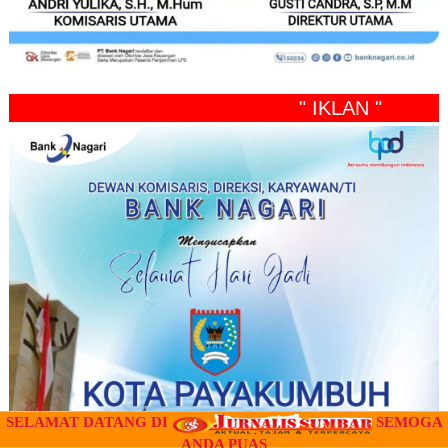
" IKLAN "
SELAMAT DATANG DI
SEMOGA
ANDA PUAS