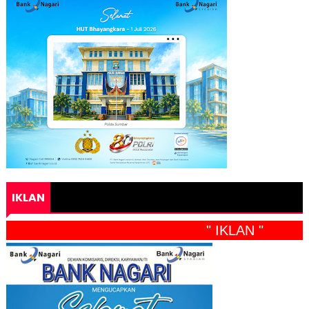
IKLAN
" IKLAN "