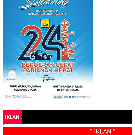
IKLAN
" IKLAN "