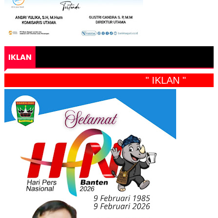
IKLAN
" IKLAN "