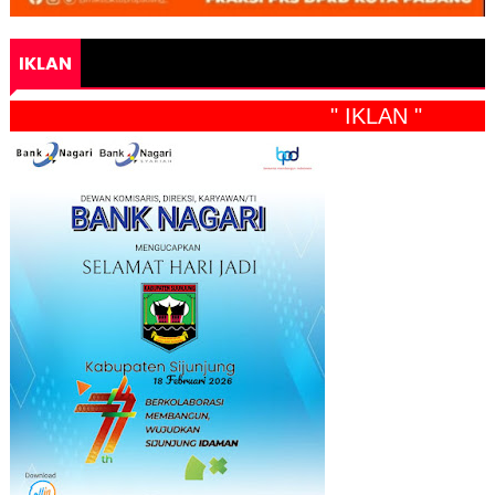
IKLAN
" IKLAN "