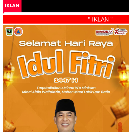
IKLAN
" IKLAN "