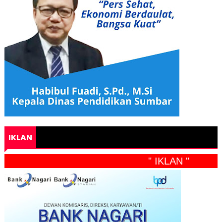
IKLAN
" IKLAN "