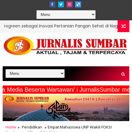
novasi Pertanian Pangan Sehat di Nagari Pematang Panjang
g intermaya Media Beserta Wartawan/ i JurnalisS
Home
Pendidikan
Empat Mahasiswa UNP Wakili FOKSI