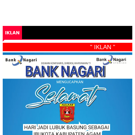
IKLAN
" IKLAN "