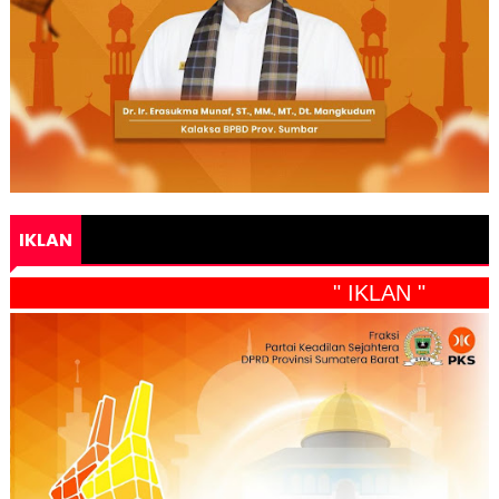
IKLAN
" IKLAN "