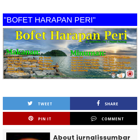
"BOFET HARAPAN PERI"
TWEET
SHARE
PIN IT
COMMENT
About jurnalissumbar