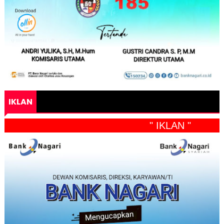
IKLAN
" IKLAN "