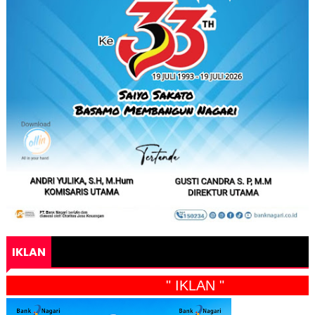
IKLAN
" IKLAN "