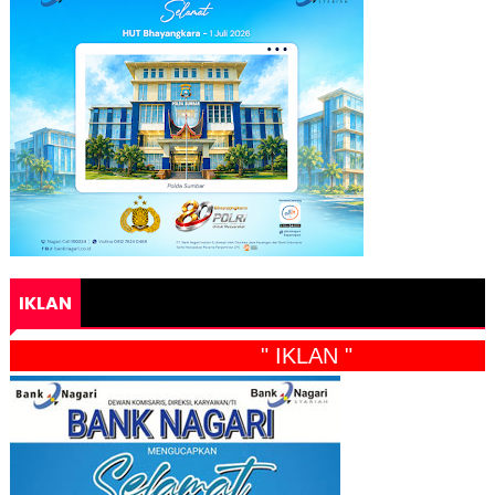
IKLAN
" IKLAN "