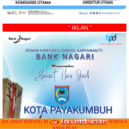
" IKLAN "
SELAMAT DATANG DI
SEMOGA
ANDA PUAS