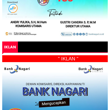
IKLAN
" IKLAN "