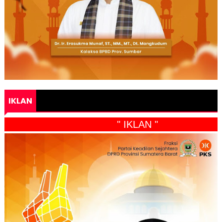
IKLAN
" IKLAN "