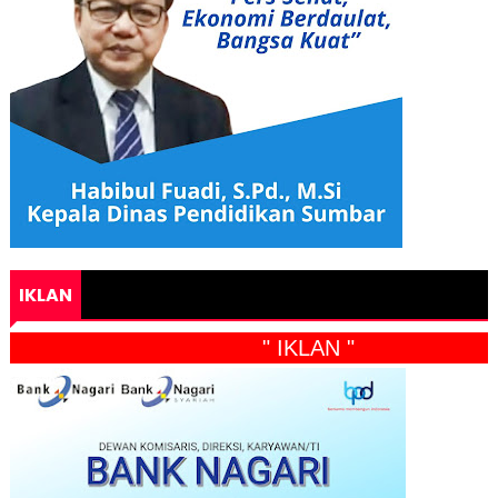
IKLAN
" IKLAN "