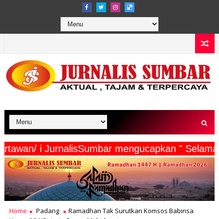
eserta Wartawan/ i JurnalisSumbar mengucapkan "
Home
Padang
Ramadhan Tak Surutkan Komsos Babinsa