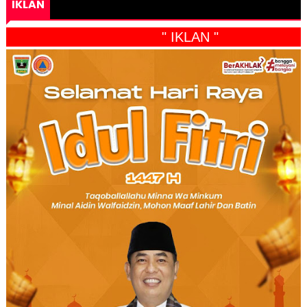
IKLAN
" IKLAN "