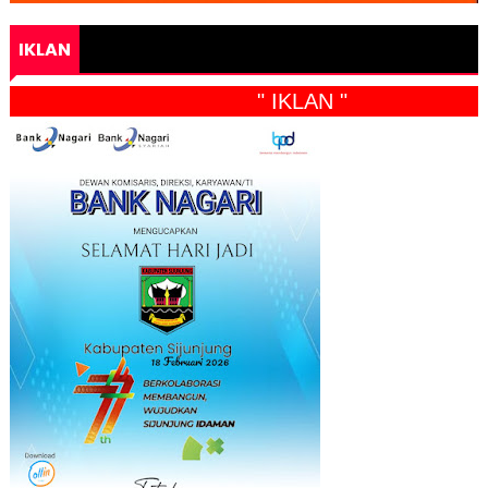
IKLAN
" IKLAN "