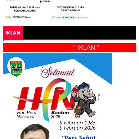
IKLAN
" IKLAN "