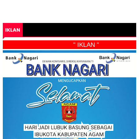
IKLAN
" IKLAN "