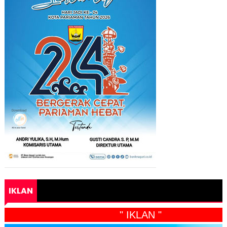
IKLAN
" IKLAN "