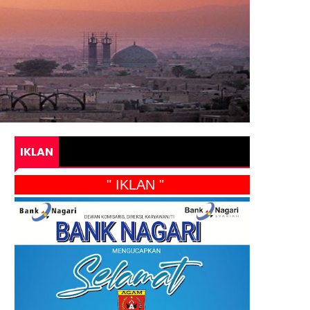
IKLAN
" IKLAN "