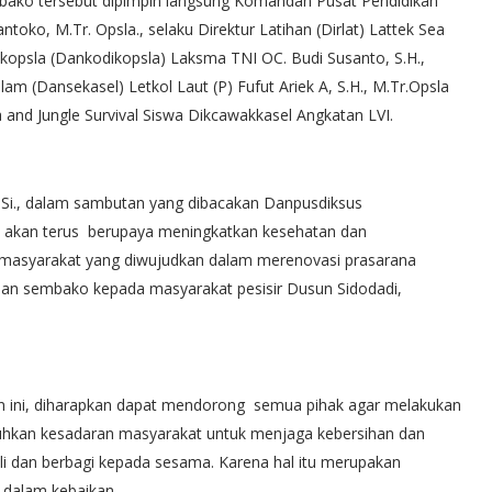
bako tersebut dipimpin langsung Komandan Pusat Pendidikan
toko, M.Tr. Opsla., selaku Direktur Latihan (Dirlat) Lattek Sea
ikopsla (Dankodikopsla) Laksma TNI OC. Budi Susanto, S.H.,
lam (Dansekasel) Letkol Laut (P) Fufut Ariek A, S.H., M.Tr.Opsla
a and Jungle Survival Siswa Dikcawakkasel Angkatan LVI.
.Si., dalam sambutan yang dibacakan Danpusdiksus
l akan terus berupaya meningkatkan kesehatan dan
masyarakat yang diwujudkan dalam merenovasi prasarana
ian sembako kepada masyarakat pesisir Dusun Sidodadi,
an ini, diharapkan dapat mendorong semua pihak agar melakukan
hkan kesadaran masyarakat untuk menjaga kebersihan dan
uli dan berbagi kepada sesama. Karena hal itu merupakan
 dalam kebaikan.