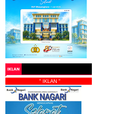
IKLAN
" IKLAN "