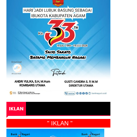
IKLAN
" IKLAN "