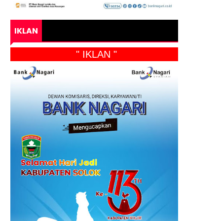
IKLAN
" IKLAN "