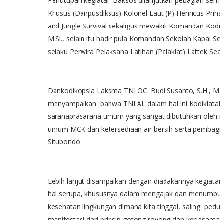
Penutupan kegiatan Baksos dilanjutkan pebagian sem
Khusus (Danpusdiksus) Kolonel Laut (P) Henricus Prihan
and Jungle Survival sekaligus mewakili Komandan Kod
M.Si., selain itu hadir pula Komandan Sekolah Kapal Se
selaku Perwira Pelaksana Latihan (Palaklat) Lattek Se
Dankodikopsla Laksma TNI OC. Budi Susanto, S.H., M
menyampaikan bahwa TNI AL dalam hal ini Kodiklata
saranaprasarana umum yang sangat dibutuhkan oleh 
umum MCK dan ketersediaan air bersih serta pembag
Situbondo.
Lebih lanjut disampaikan dengan diadakannya kegiat
hal serupa, khususnya dalam mengajak dan menumbu
kesehatan lingkungan dimana kita tinggal, saling ped
manifestasi dari prinsip gotong royong dan kerjasama