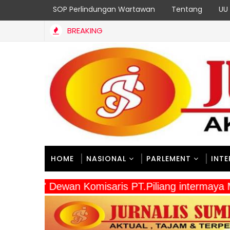
SOP Perlindungan Wartawan
Tentang
UU 
BREAKING
HOME
NASIONAL
PARLEMENT
INT
" Dewan Komisaris PT.Piliang intermaya