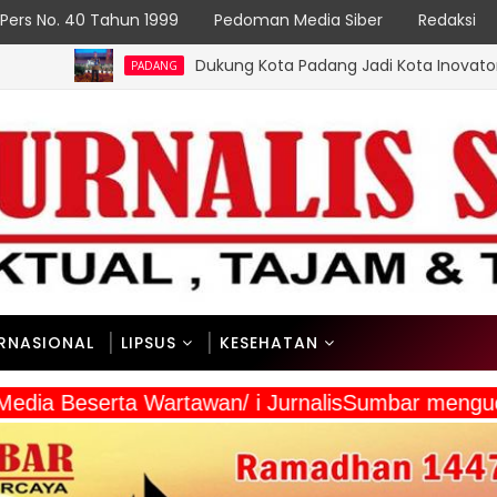
Pers No. 40 Tahun 1999
Pedoman Media Siber
Redaksi
Dukung Kota Padang Jadi Kota Inovator, Kartu Registrasi
PADANG
ERNASIONAL
LIPSUS
KESEHATAN
 Media Beserta Wartawan/ i JurnalisSumbar mengu