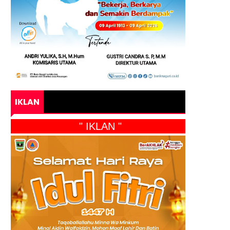
IKLAN
" IKLAN "