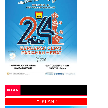
IKLAN
" IKLAN "