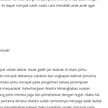
“ ini dapat menjadi salah saatu cara mendidik anak-anak agar
razaki”
pat sebab-akibat. Awak gadih jan duduak di muko pintu,
 menjadi akibatnya. katakan dari ungkapan kalimat pertama
 muko pintu merajuk pada pengertian bahwa perempuan
a masyarakat. Keberhargaan Wanita Minangkabau sejalan
ang perlu mereka jaga dan pertahankan dengan teguh. Maka hal
imat pertama dimana Wanita sudah semestinya menjaga adab duduk.
ana menyebutkan bahwa” beko taambek razaki” merajuk pada