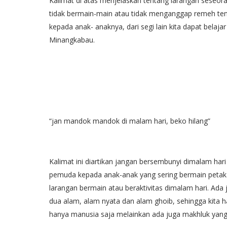
Kalimat di atas menjelaskan tentang larangan seseo
tidak bermain-main atau tidak menganggap remeh tenta
kepada anak- anaknya, dari segi lain kita dapat bela
Minangkabau.
“jan mandok mandok di malam hari, beko hilang”
Kalimat ini diartikan jangan bersembunyi dimalam hari 
pemuda kepada anak-anak yang sering bermain petak u
larangan bermain atau beraktivitas dimalam hari. Ada
dua alam, alam nyata dan alam ghoib, sehingga kita 
hanya manusia saja melainkan ada juga makhluk yan