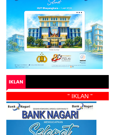
IKLAN
" IKLAN "