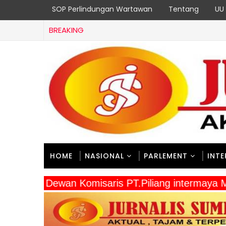
SOP Perlindungan Wartawan
Tentang
UU 
BREAKING
HOME
NASIONAL
PARLEMENT
INT
" Dewan Komisaris PT.Piliang intermaya