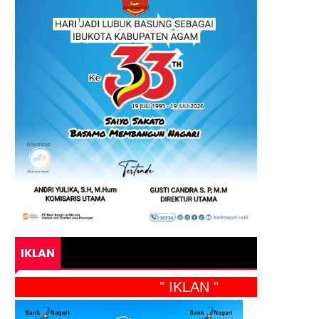
IKLAN
" IKLAN "