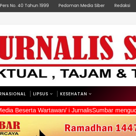
Pers No. 40 Tahun 1999
Pedoman Media Siber
Redaksi
ERNASIONAL
LIPSUS
KESEHATAN
 Media Beserta Wartawan/ i JurnalisSumbar mengu