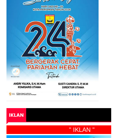
IKLAN
" IKLAN "