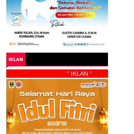
IKLAN
" IKLAN "