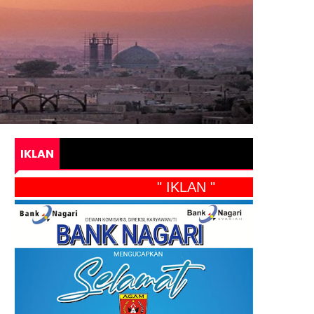
IKLAN
" IKLAN "