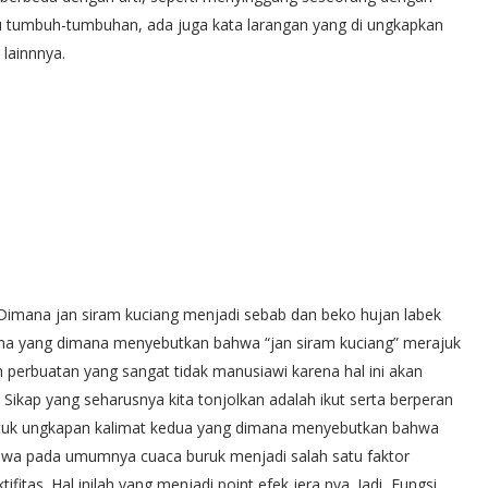
u tumbuh-tumbuhan, ada juga kata larangan yang di ungkapkan
 lainnnya.
Dimana jan siram kuciang menjadi sebab dan beko hujan labek
tama yang dimana menyebutkan bahwa “jan siram kuciang” merajuk
perbuatan yang sangat tidak manusiawi karena hal ini akan
ikap yang seharusnya kita tonjolkan adalah ikut serta berperan
untuk ungkapan kalimat kedua yang dimana menyebutkan bahwa
ahwa pada umumnya cuaca buruk menjadi salah satu faktor
tas. Hal inilah yang menjadi point efek jera nya. Jadi, Fungsi