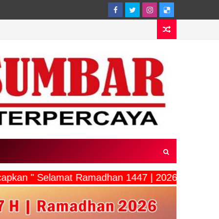
capkan " Selamat Ramadhan 1447 | 2026"