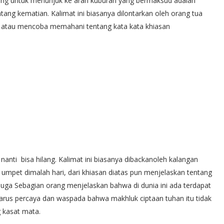
rang untuk menunjuk ke arah kuburan yang bermaksud adalah
ng kematian. Kalimat ini biasanya dilontarkan oleh orang tua
jar atau mencoba memahani tentang kata kata khiasan
nanti bisa hilang. Kalimat ini biasanya dibackanoleh kalangan
mpet dimalah hari, dari khiasan diatas pun menjelaskan tentang
 juga Sebagian orang menjelaskan bahwa di dunia ini ada terdapat
harus percaya dan waspada bahwa makhluk ciptaan tuhan itu tidak
g kasat mata.