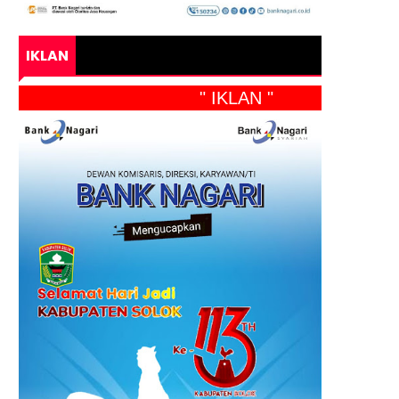
IKLAN
" IKLAN "