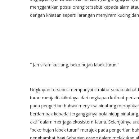
menggantikan posisi orang tersebut kepada alam ata
dengan khiasan seperti larangan menyiram kucing dan
“ Jan siram kuciang, beko hujan labek turun “
Ungkapan tersebut mempunyai struktur sebab-akibat.
turun menjadi akibatnya. dari ungkapan kalimat per
pada pengertian bahwa menyiksa binatang merupakan 
berdampak kepada terganggunya pola hidup binatang. S
aktif dalam menjaga ekosistem fauna. Selanjutnya 
“beko hujan labek turun” merajuk pada pengertian b
penghambat bagi Sebagian orang dalam melakukan aktifi