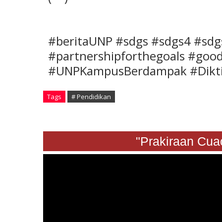
#beritaUNP #sdgs #sdgs4 #sdg
#partnershipforthegoals #goo
#UNPKampusBerdampak #Dikti
Tags
# Pendidikan
"Prakiraan Cuaca S