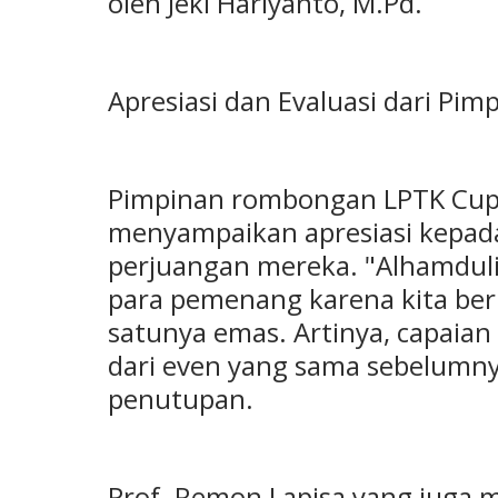
oleh Jeki Hariyanto, M.Pd.
Apresiasi dan Evaluasi dari Pi
Pimpinan rombongan LPTK Cup 
menyampaikan apresiasi kepada
perjuangan mereka. "Alhamduli
para pemenang karena kita ber
satunya emas. Artinya, capaian 
dari even yang sama sebelumnya,
penutupan.
Prof. Remon Lapisa yang juga m