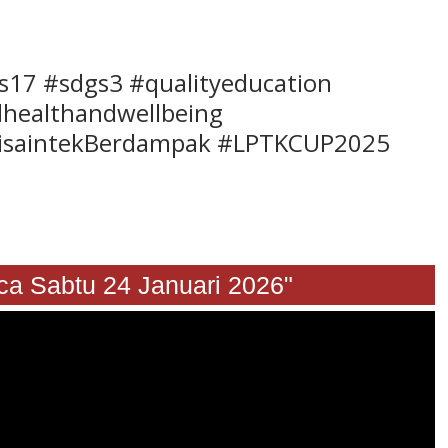
s17 #sdgs3 #qualityeducation
dhealthandwellbeing
saintekBerdampak #LPTKCUP2025
abtu 24 Januari 2026"