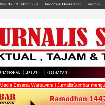
Pers No. 40 Tahun 1999
Pedoman Media Siber
Redaksi
ERNASIONAL
LIPSUS
KESEHATAN
a Media Beserta Wartawan/ i JurnalisSumbar meng