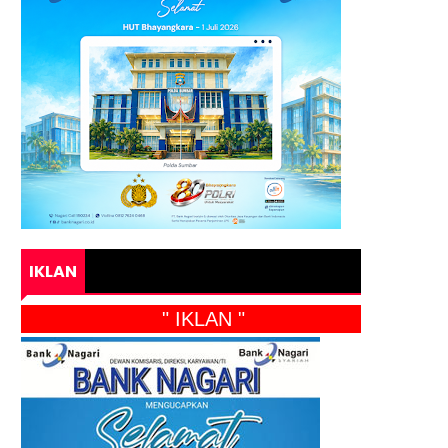
IKLAN
" IKLAN "