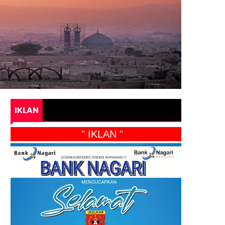
IKLAN
" IKLAN "