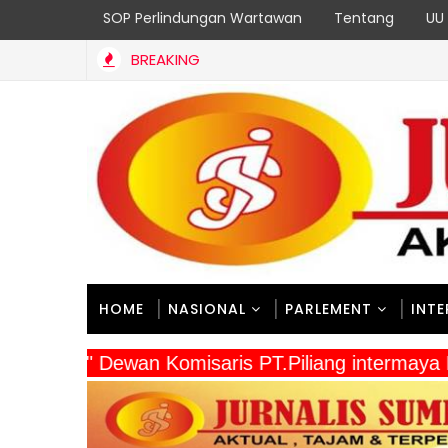
SOP Perlindungan Wartawan
Tentang
UU 
BREAKING
HOME
NASIONAL
PARLEMENT
INT
" Dewan Komisaris PT.Piliang intermay