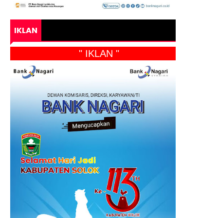
IKLAN
" IKLAN "