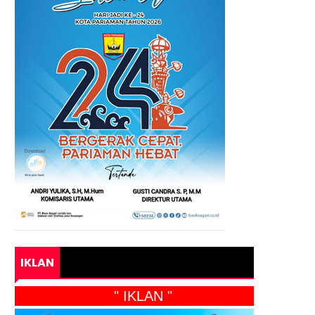
IKLAN
" IKLAN "