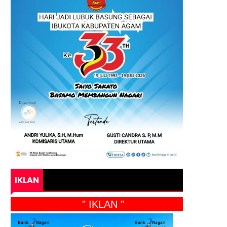
IKLAN
" IKLAN "