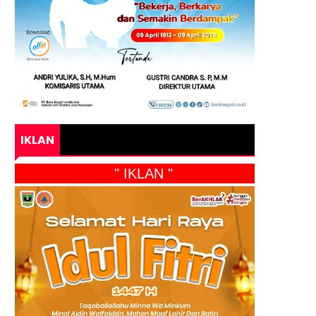
IKLAN
" IKLAN "