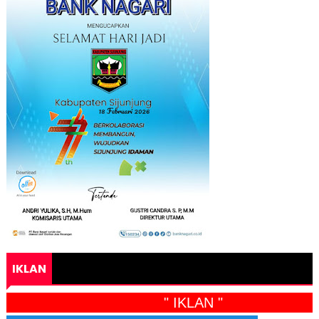
IKLAN
" IKLAN "