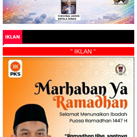
IKLAN
" IKLAN "