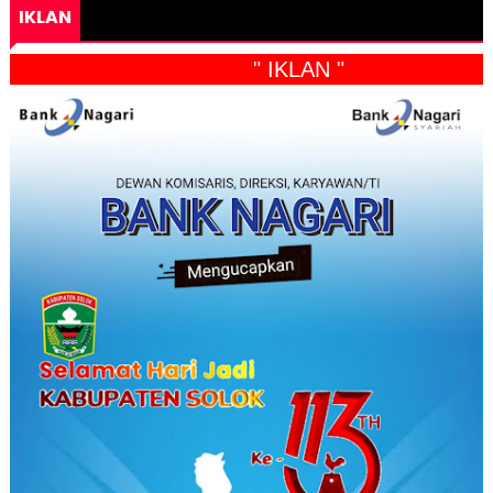
IKLAN
" IKLAN "