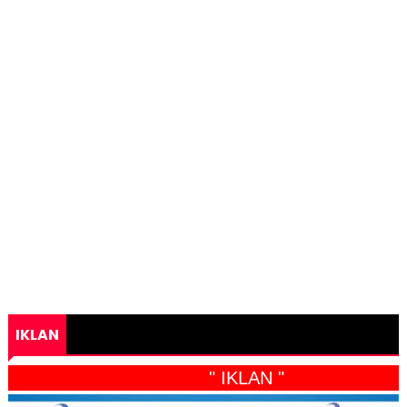
IKLAN
" IKLAN "