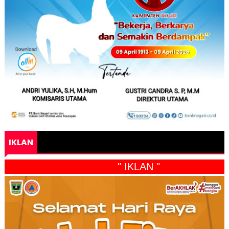
IKLAN
" IKLAN "