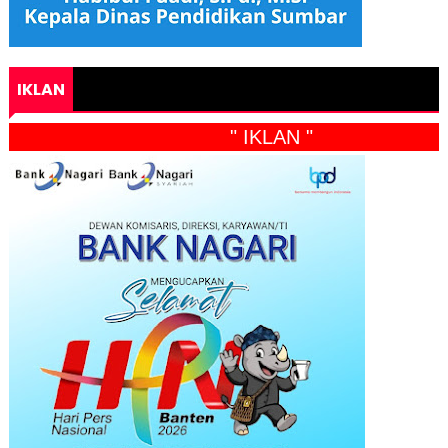
IKLAN
" IKLAN "