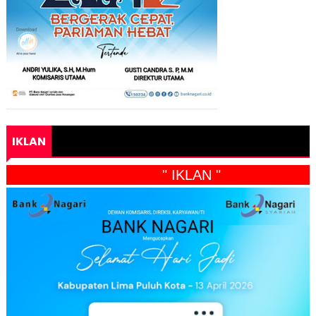
IKLAN
" IKLAN "