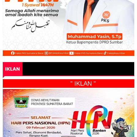
IKLAN
" IKLAN "