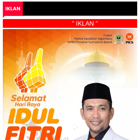
IKLAN
" IKLAN "