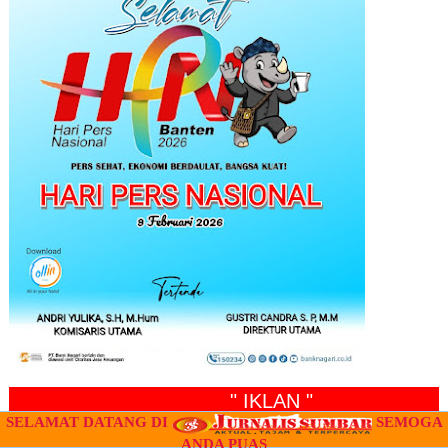
" IKLAN "
SELAMAT DATANG DI
SEMOGA
ANDA PUAS