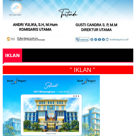
IKLAN
" IKLAN "