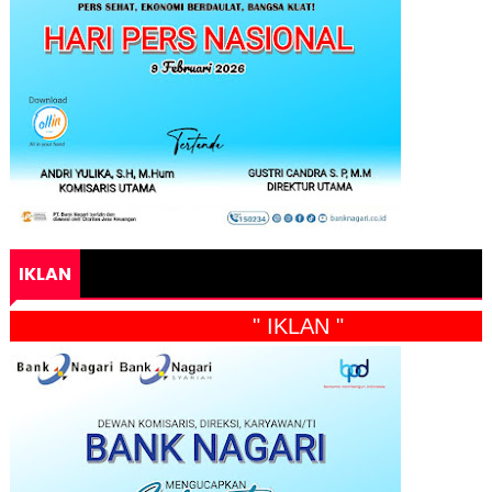
IKLAN
" IKLAN "