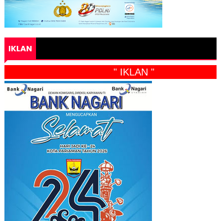
IKLAN
" IKLAN "