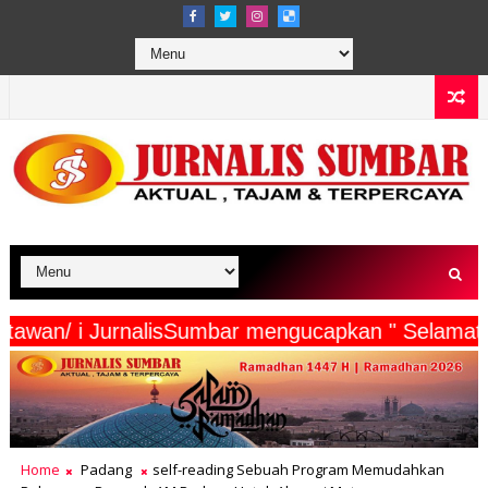
erta Wartawan/ i JurnalisSumbar mengucapkan " 
Home
Padang
self-reading Sebuah Program Memudahkan