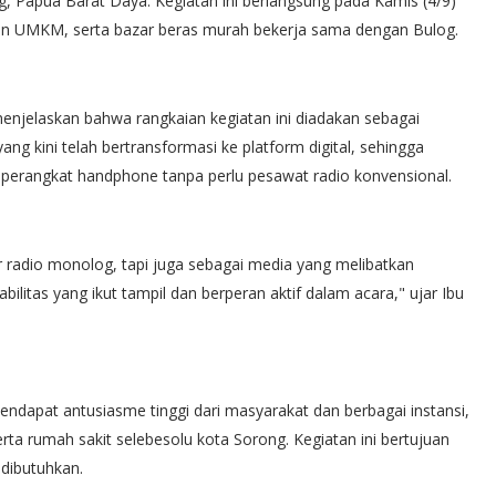
g, Papua Barat Daya. Kegiatan ini berlangsung pada Kamis (4/9)
n UMKM, serta bazar beras murah bekerja sama dengan Bulog.
enjelaskan bahwa rangkaian kegiatan ini diadakan sebagai
yang kini telah bertransformasi ke platform digital, sehingga
 perangkat handphone tanpa perlu pesawat radio konvensional.
 radio monolog, tapi juga sebagai media yang melibatkan
litas yang ikut tampil dan berperan aktif dalam acara," ujar Ibu
ndapat antusiasme tinggi dari masyarakat dan berbagai instansi,
ta rumah sakit selebesolu kota Sorong. Kegiatan ini bertujuan
dibutuhkan.