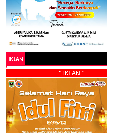
IKLAN
" IKLAN "