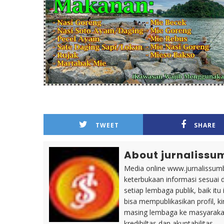
TWEET
SHARE
About jurnalissu
Media online www.jurnalissumb
keterbukaan informasi sesuai 
setiap lembaga publik, baik i
bisa mempublikasikan profil, k
masing lembaga ke masyaraka
kredibiltas dan akuntabilitas.