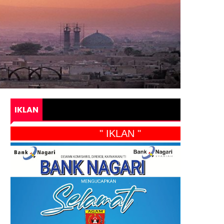
IKLAN
" IKLAN "