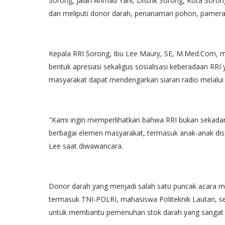
Sorong, Jalan Ahmad Yani, Distrik Sorong, Kota Soron
dan meliputi donor darah, penanaman pohon, pamera
Kepala RRI Sorong, Ibu Lee Maury, SE, M.Med.Com, m
bentuk apresiasi sekaligus sosialisasi keberadaan RRI 
masyarakat dapat mendengarkan siaran radio melalui
"Kami ingin memperlihatkan bahwa RRI bukan sekadar
berbagai elemen masyarakat, termasuk anak-anak disabi
Lee saat diwawancara.
Donor darah yang menjadi salah satu puncak acara me
termasuk TNI-POLRI, mahasiswa Politeknik Lautan, ser
untuk membantu pemenuhan stok darah yang sangat 