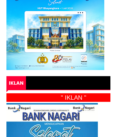
IKLAN
" IKLAN "