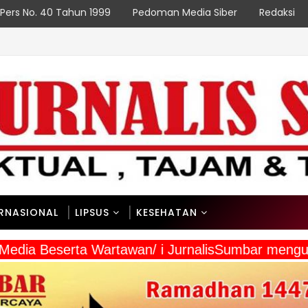
Pers No. 40 Tahun 1999
Pedoman Media Siber
Redaksi
PA
lan Sesuai PeRencana
ERNASIONAL
LIPSUS
KESEHATAN
 Media Beserta Wartawan/ i JurnalisSumbar mengu