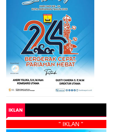
IKLAN
" IKLAN "