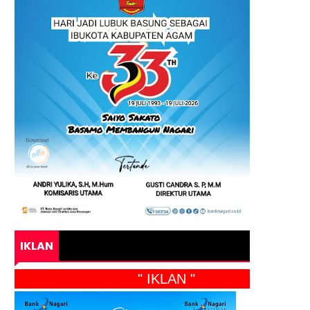
IKLAN
" IKLAN "