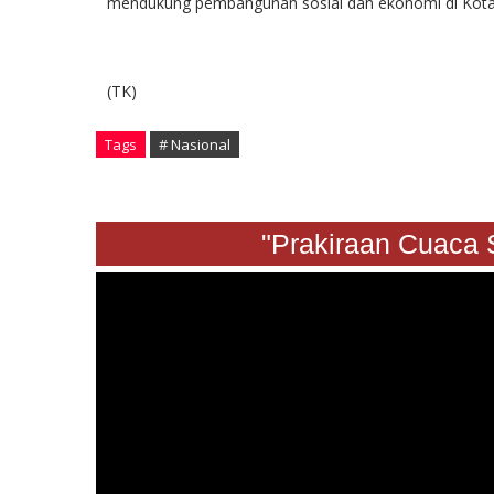
mendukung pembangunan sosial dan ekonomi di Kota
(TK)
Tags
# Nasional
"Prakiraan Cuaca Sabt