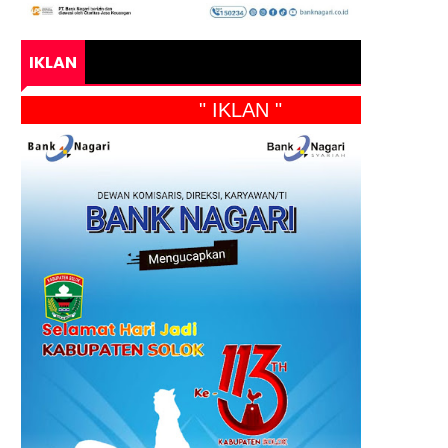
IKLAN
" IKLAN "