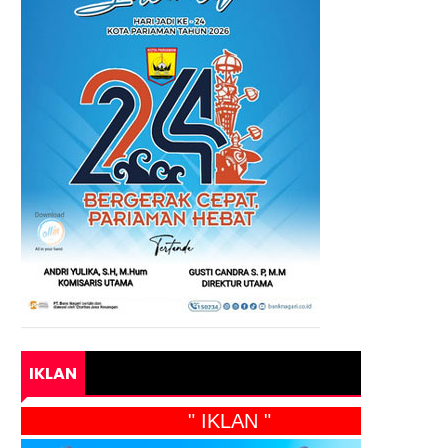
IKLAN
" IKLAN "