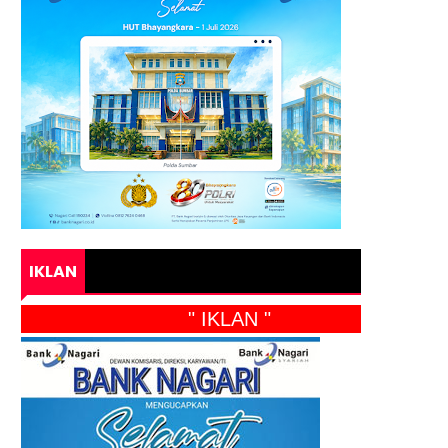
IKLAN
" IKLAN "