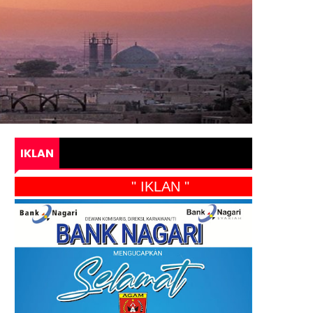
IKLAN
" IKLAN "