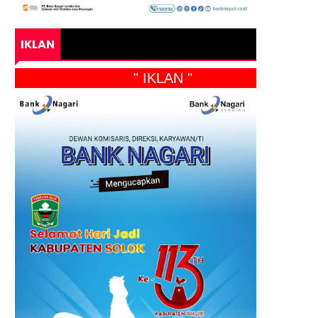
IKLAN
" IKLAN "