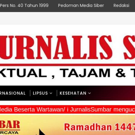
Pers No. 40 Tahun 1999
Pedoman Media Siber
Redaksi
ERNASIONAL
LIPSUS
KESEHATAN
a Media Beserta Wartawan/ i JurnalisSumbar men