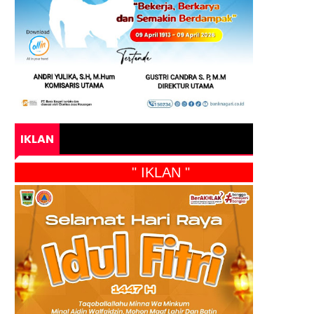
IKLAN
" IKLAN "