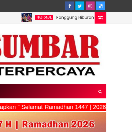
Panggung Hiburan Festival Raimuti 2026 Meriahka
NASIONAL
gucapkan " Selamat Ramadhan 1447 | 2026"