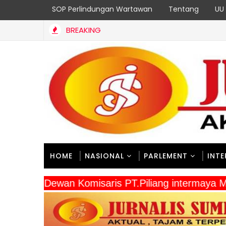
SOP Perlindungan Wartawan
Tentang
UU 
BREAKING
HOME
NASIONAL
PARLEMENT
INT
" Dewan Komisaris PT.Piliang intermay