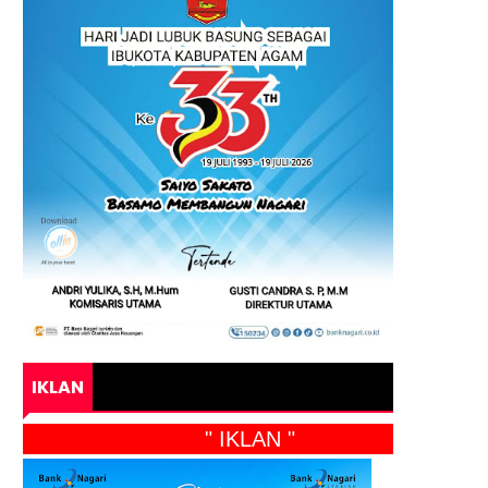
IKLAN
" IKLAN "