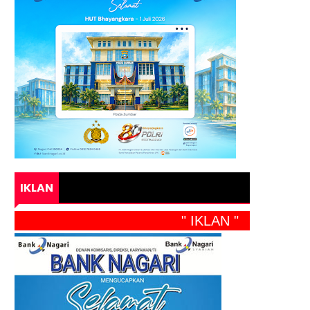
IKLAN
" IKLAN "