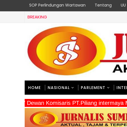
SOP Perlindungan Wartawan
Tentang
UU 
BREAKING
HOME
NASIONAL
PARLEMENT
INT
" Dewan Komisaris PT.Piliang intermaya