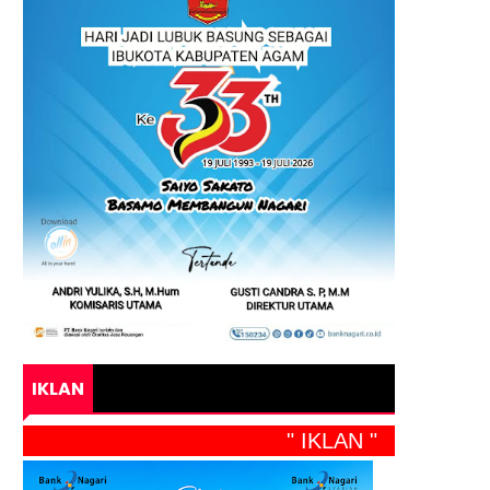
IKLAN
" IKLAN "