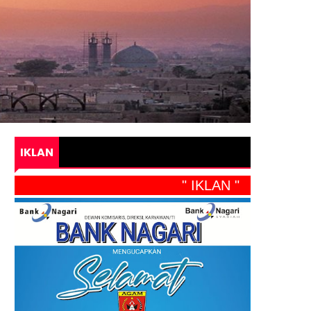
IKLAN
" IKLAN "