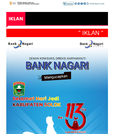
IKLAN
" IKLAN "