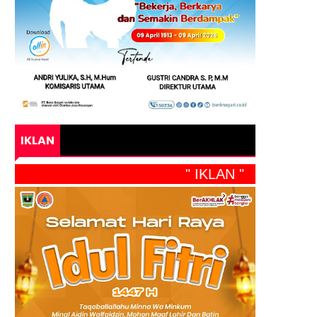
IKLAN
" IKLAN "