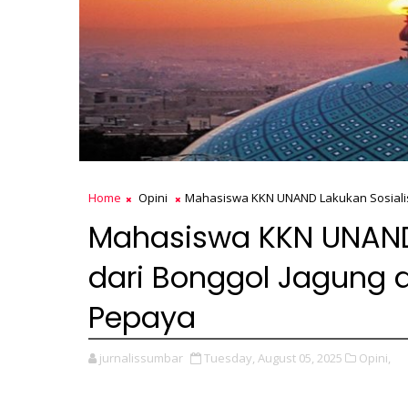
Home
Opini
Mahasiswa KKN UNAND Lakukan Sosialisa
Mahasiswa KKN UNAND L
dari Bonggol Jagung 
Pepaya
jurnalissumbar
Tuesday, August 05, 2025
Opini,