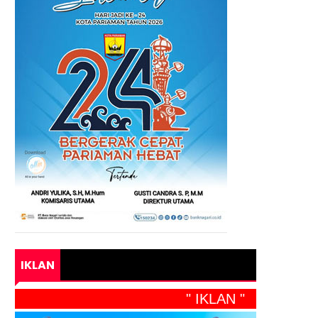
IKLAN
" IKLAN "