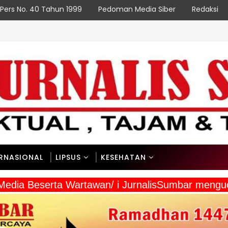
Pers No. 40 Tahun 1999
Pedoman Media Siber
Redaksi
ERNASIONAL
LIPSUS
KESEHATAN
 Media Beserta Wartawan/ i JurnalisSumbar meng