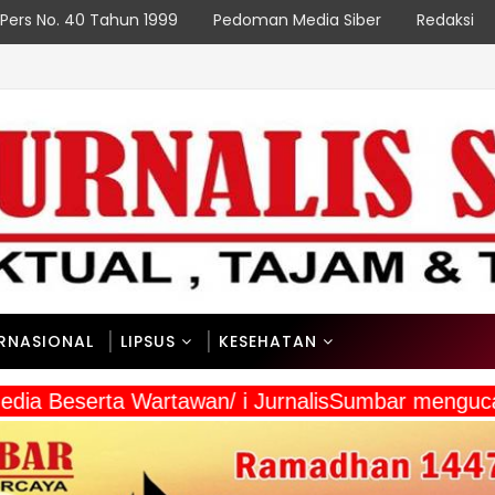
Pers No. 40 Tahun 1999
Pedoman Media Siber
Redaksi
ERNASIONAL
LIPSUS
KESEHATAN
 Media Beserta Wartawan/ i JurnalisSumbar mengu