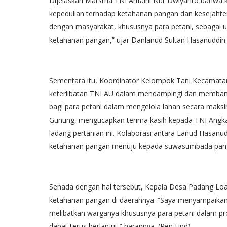
Dijelaskan Marsma TNI Arifaini Nur Dwiyanto bahwa k
kepedulian terhadap ketahanan pangan dan kesejahte
dengan masyarakat, khususnya para petani, sebagai u
ketahanan pangan,” ujar Danlanud Sultan Hasanuddin.
Sementara itu, Koordinator Kelompok Tani Kecama
keterlibatan TNI AU dalam mendampingi dan membant
bagi para petani dalam mengelola lahan secara maksi
Gunung, mengucapkan terima kasih kepada TNI Angka
ladang pertanian ini. Kolaborasi antara Lanud Hasan
ketahanan pangan menuju kepada suwasumbada pangan
‎Senada dengan hal tersebut, Kepala Desa Padang L
ketahanan pangan di daerahnya. “Saya menyampaikan 
melibatkan warganya khususnya para petani dalam pr
dapat terus berlanjut,” harapnya. (Pen Hnd)