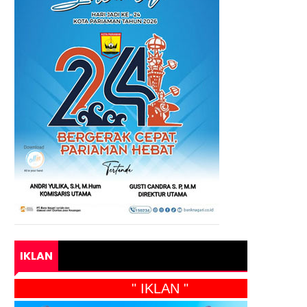
IKLAN
" IKLAN "