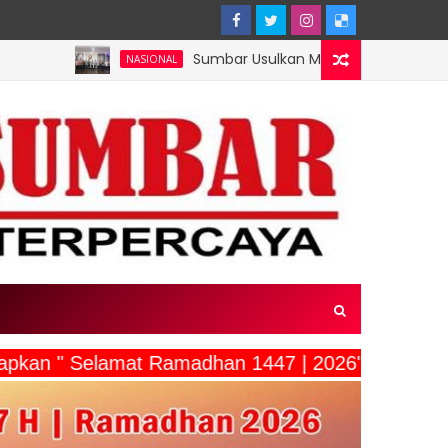
Sumbar Usulkan Mentawai Jadi Kawasan Tambak Udan
NASIONAL
capkan " Selamat Ramadhan 1447 | 2026"