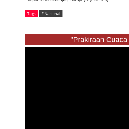
Tags
# Nasional
"Prakiraan Cuaca Sabt