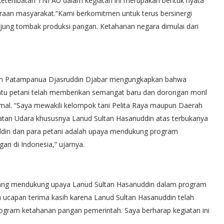
eterlibatan TNI AU dalam kegiatan ini merupakan bentuk nyata
raan masyarakat.“Kami berkomitmen untuk terus bersinergi
jung tombak produksi pangan. Ketahanan negara dimulai dari
tan Patampanua Djasruddin Djabar mengungkapkan bahwa
u petani telah memberikan semangat baru dan dorongan moril
mal. “Saya mewakili kelompok tani Pelita Raya maupun Daerah
tan Udara khususnya Lanud Sultan Hasanuddin atas terbukanya
uddin dan para petani adalah upaya mendukung program
 di Indonesia,” ujarnya.
oang mendukung upaya Lanud Sultan Hasanuddin dalam program
ucapan terima kasih karena Lanud Sultan Hasanuddin telah
ogram ketahanan pangan pemerintah. Saya berharap kegiatan ini