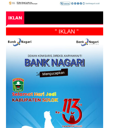
IKLAN
" IKLAN "