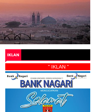
IKLAN
" IKLAN "