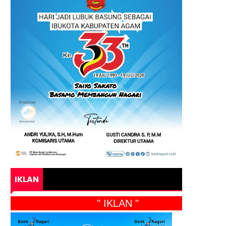
IKLAN
" IKLAN "