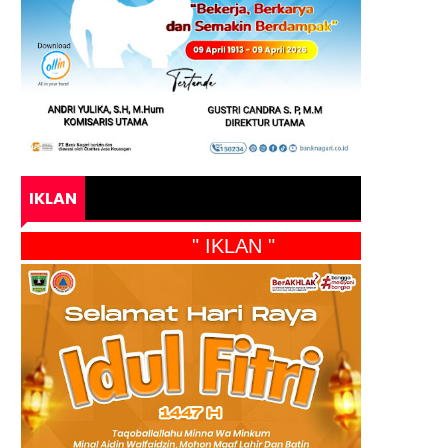
IKLAN
" IKLAN "