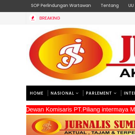
SOP Perlindungan Wartawan
Tentang
UU 
BREAKING
HOME
NASIONAL
PARLEMENT
INT
" Dewan Komisaris PT.Piliang intermaya